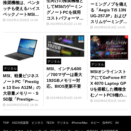
生向けの推奨機種と
推奨機種は、ペンタ
ーミングノブを備え
してMSIのゲーミン
ッチも使えるハイス
る「Aegis Ti5 13N
グノートPCを採用
ペックノートMSI
UG-257JP」および
コストパフォーマン
「Summit-E13Flip
2022年11月29日 11:00
スリムゲーミングP
スの高さとサポート
2023年01月12日 11:00
Evo-A12MT」
C「Trident AS 13T
2023年02月16日 14:00
の手厚さが決め手に
C-453JP」2月23日
発売
デジタル
デジタル
MSI、インテル600
デジタル
MSIオンラインスト
／700マザーは最大
MSI、軽量ビジネス
アにてGeForce RT
192GBメモリー対
ノートPC「Prestig
X 4070 Laptop GP
応。BIOS更新不要
e 13 Evo A12M」の
Uを搭載した機種含
大容量メモリー・S
むノートPC9種の販
2023年02月16日 18:00
SD版「Prestige-13
売を開始
2023年02月22日 16:40
Evo-A12M-1601J
2023年02月16日 18:30
P」などを発表
TOP
ASCII倶楽部
ビジネス
TECH
デジタル
iPhone/Mac
ホビー
自作PC
AV