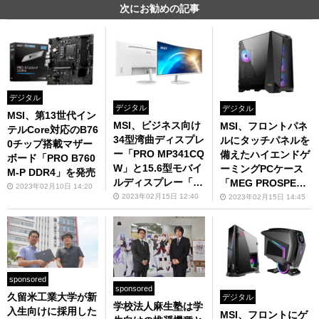
次にお勧めの記事
デジタル
デジタル
デジタル
MSI、第13世代イン
MSI、ビジネス向け
MSI、フロントパネ
テルCore対応のB76
34型湾曲ディスプレ
ルにタッチパネルを
0チップ搭載マザー
ー「PRO MP341CQ
備えたハイエンドゲ
ボード「PRO B760
W」と15.6型モバイ
ーミングPCケース
M-P DDR4」を発売
ルディスプレー「P
「MEG PROSPECT
2023年02月10日 14:20
RO MP161」発表
700R」発表
2023年02月15日 12:40
2023年02月15日 14:45
sponsored
sponsored
久留米工業大学が新
デジタル
学校法人麻生塾は学
入生向けに採用した
MSI、フロントにゲ