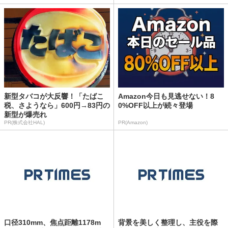
新型タバコが大反響！「たばこ
Amazon今日も見逃せない！8
税、さようなら」600円→83円の
0%OFF以上が続々登場
新型が爆売れ
PR(株式会社HAL)
PR(Amazon)
口径310mm、焦点距離1178m
背景を美しく整理し、主役を際