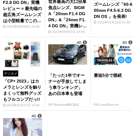
世界最高の大口径単
F2.8 DG DN」実機
ズームレンズ「60-6
焦点レンズ、SIGM
レビュー = 最先端の
00mm F4.5-6.3 DG
A「20mm F1.4 DG
超広角ズームレンズ
DN OS 」を発表!
DN」&「24mm F1.
は小型軽量でこの描
2023年01月12日 21:30
4 DG DN」実機レビ
写なのだ
2022年08月05日 10:00
ュー－倶楽部情報局
2022年09月07日 18:00
AD
AD
デジカメ
「たった1年でオー
最短5分で接続
「CP+ 2023」はカ
ナーが手放してしま
メラとレンズを触り
う車ランキング」
まくって無料グッズ
あの日本車も登場
もフルコンプだっ!!
PR Skyrocket株式会社
PR LotusFlare Inc
2023年02月17日 10:00
AD