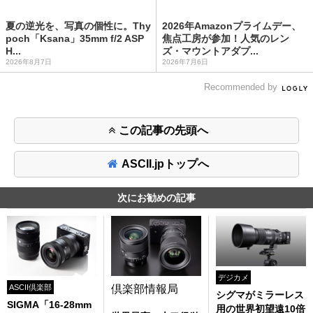
夏の逆光を、写真の個性に。Thy
2026年Amazonプライムデー、
poch「Ksana」35mm f/2 ASP
焦点工房が参加！人気のレン
H...
ズ・マウントアダプ...
2026年8月7日
2026年7月6日
Recommended by
この記事の先頭へ
ASCII.jpトップへ
次にお勧めの記事
デジカメ
ASCII倶楽部
倶楽部情報局
シグマがミラーレス
SIGMA「16-28mm
用の世界初望遠10倍