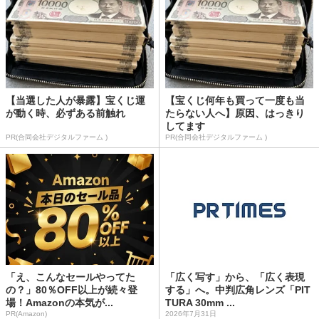
【当選した人が暴露】宝くじ運
【宝くじ何年も買って一度も当
が動く時、必ずある前触れ
たらない人へ】原因、はっきり
してます
PR(合同会社デジタルファーム )
PR(合同会社デジタルファーム )
「え、こんなセールやってた
「広く写す」から、「広く表現
の？」80％OFF以上が続々登
する」へ。中判広角レンズ「PIT
場！Amazonの本気が...
TURA 30mm ...
PR(Amazon)
2026年7月31日