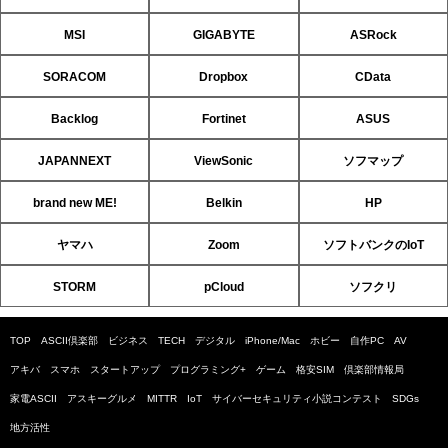
MSI
GIGABYTE
ASRock
SORACOM
Dropbox
CData
Backlog
Fortinet
ASUS
JAPANNEXT
ViewSonic
ソフマップ
brand new ME!
Belkin
HP
ヤマハ
Zoom
ソフトバンクのIoT
STORM
pCloud
ソフクリ
TOP
ASCII倶楽部
ビジネス
TECH
デジタル
iPhone/Mac
ホビー
自作PC
AV
アキバ
スマホ
スタートアップ
プログラミング+
ゲーム
格安SIM
倶楽部情報局
家電ASCII
アスキーグルメ
MITTR
IoT
サイバーセキュリティ小説コンテスト
SDGs
地方活性