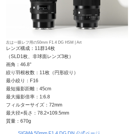
左は一眼レフ用の50mm F1.4 DG HSM | Art
レンズ構成：11群14枚
（SLD1枚、非球面レンズ3枚）
画角：46.8°
絞り羽根枚数：11枚（円形絞り）
最小絞り：F16
最短撮影距離：45cm
最大撮影倍率：1:6.8
フィルターサイズ：72mm
最大径×長さ：78.2×109.5mm
質量：670g
SIGMA 50mm F1.4 DG DN 公式ページ