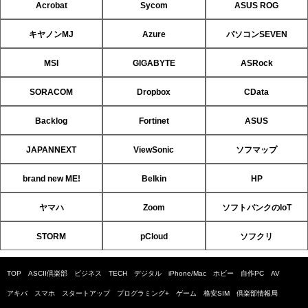
Acrobat
Sycom
ASUS ROG
キヤノンMJ
Azure
パソコンSEVEN
MSI
GIGABYTE
ASRock
SORACOM
Dropbox
CData
Backlog
Fortinet
ASUS
JAPANNEXT
ViewSonic
ソフマップ
brand new ME!
Belkin
HP
ヤマハ
Zoom
ソフトバンクのIoT
STORM
pCloud
ソフクリ
TOP
ASCII倶楽部
ビジネス
TECH
デジタル
iPhone/Mac
ホビー
自作PC
AV
アキバ
スマホ
スタートアップ
プログラミング+
ゲーム
格安SIM
倶楽部情報局