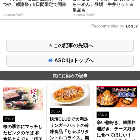
つや「感謝祭」8日間限定で開催
らーめん」登場 牛丼セット＆
単品も
2026年8月6日
2026年5月28日
Recommended by
この記事の先頭へ
ASCII.jpトップへ
次にお勧めの記事
グルメ
グルメ
快活CLUBで大満足
グルメ
辛い物好き、韓国料
リンガーハットの冷
桜の季節にマッチし
理好き、チーズ好き
凍食品「ちゃポリタ
たピンクのそば 和
に食べてほしい！
ントルコライス」期
食処とんでん「桜そ