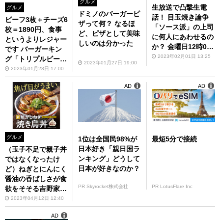
グルメ
生放送で凸撃生電
グルメ
ドミノのバーガーピ
話！ 目玉焼き論争
ビーフ3枚＋チーズ6
ザって何？ なるほ
「ソース派」の上司
枚＝1890円、食事
ど、ピザとして美味
に何人にあわせるの
というよりレジャー
しいのは分かった
か？ 金曜日12時00
です バーガーキン
分～「アスキーグル
2023年02月01日 13:25
グ「トリプルビー
2023年01月27日 19:00
メNEWS」を見てね
フ・ゲレンデ」
2023年01月28日 17:00
AD
AD
グルメ
1位は全国民98%が
最短5分で接続
日本好き「親日国ラ
（玉子不足で親子丼
ンキング」どうして
ではなくなったけ
日本が好きなのか？
ど）ねぎとにんにく
醤油の香ばしさが食
PR Skyrocket株式会社
PR LotusFlare Inc
欲をそそる吉野家
「焦がしねぎ焼き鳥
2023年04月12日 12:40
丼」
AD