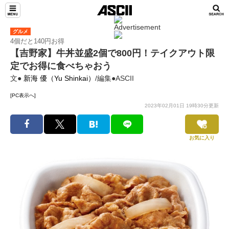
グルメ
4個だと140円お得
【吉野家】牛丼並盛2個で800円！テイクアウト限
定でお得に食べちゃおう
文●
新海 優（Yu Shinkai）
/編集●ASCII
[PC表示へ]
2023年02月01日 19時30分更新
お気に入り