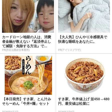
カードローン地獄の人は、消費
【大人気】ひんやり冷感寝具で
者金融が教えない『返済停止し
快適な睡眠をあなたに。
て減額・免除する方法』で...
PR(渋谷法務総合事務所)
PR(アイリスプラザ)
【本日発売】すき家、とん汁み
すき家、牛丼値上げ 並450→480
そらーめん「牛丼×麺」セット
円、最安値は松屋に
2026年6月4日
2026年7月6日