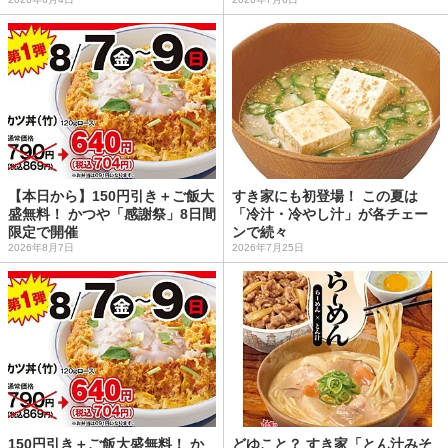
【本日から】150円引き＋ご飯大
すき家にも初登場！ この夏は
盛無料！ かつや「感謝祭」8日間
「冷汁・冷やし汁」が各チェー
限定で開催
ンで続々
2026年8月7日
2026年7月25日
150円引き＋ご飯大盛無料！ か
どゆこと？ すき家「とん汁みそ