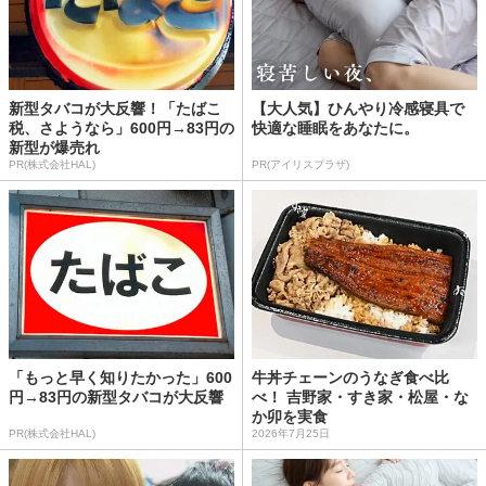
新型タバコが大反響！「たばこ
【大人気】ひんやり冷感寝具で
税、さようなら」600円→83円の
快適な睡眠をあなたに。
新型が爆売れ
PR(株式会社HAL)
PR(アイリスプラザ)
「もっと早く知りたかった」600
牛丼チェーンのうなぎ食べ比
円→83円の新型タバコが大反響
べ！ 吉野家・すき家・松屋・な
か卯を実食
PR(株式会社HAL)
2026年7月25日