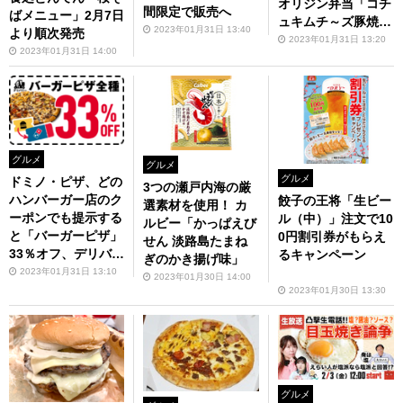
オリジン弁当「コチ
間限定で販売へ
ばメニュー」2月7日
ュキムチ～ズ豚焼肉
2023年01月31日 13:40
より順次発売
弁当」
2023年01月31日 13:20
2023年01月31日 14:00
グルメ
グルメ
グルメ
ドミノ・ピザ、どの
3つの瀬戸内海の厳
ハンバーガー店のク
餃子の王将「生ビー
選素材を使用！ カ
ーポンでも提示する
ル（中）」注文で10
ルビー「かっぱえび
と「バーガーピザ」
0円割引券がもらえ
せん 淡路島たまね
33％オフ、デリバリ
るキャンペーン
ぎのかき揚げ味」
ー限定
2023年01月31日 13:10
2023年01月30日 14:00
2023年01月30日 13:30
グルメ