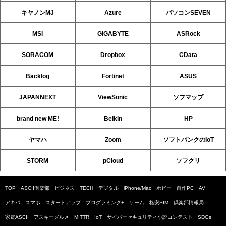
キヤノンMJ
Azure
パソコンSEVEN
MSI
GIGABYTE
ASRock
SORACOM
Dropbox
CData
Backlog
Fortinet
ASUS
JAPANNEXT
ViewSonic
ソフマップ
brand new ME!
Belkin
HP
ヤマハ
Zoom
ソフトバンクのIoT
STORM
pCloud
ソフクリ
TOP
ASCII倶楽部
ビジネス
TECH
デジタル
iPhone/Mac
ホビー
自作PC
AV
アキバ
スマホ
スタートアップ
プログラミング+
ゲーム
格安SIM
倶楽部情報局
家電ASCII
アスキーグルメ
MITTR
IoT
サイバーセキュリティ小説コンテスト
SDGs