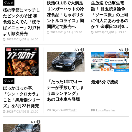
生放送で凸撃生電
快活CLUBで大満足
グルメ
話！ 目玉焼き論争
リンガーハットの冷
桜の季節にマッチし
「ソース派」の上司
凍食品「ちゃポリタ
たピンクのそば 和
に何人にあわせるの
ントルコライス」期
食処とんでん「桜そ
か？ 金曜日12時00
間限定で販売へ
ばメニュー」2月7日
分～「アスキーグル
2023年02月01日 13:25
2023年01月31日 13:40
より順次発売
メNEWS」を見てね
2023年01月31日 14:00
AD
AD
グルメ
「たった1年でオー
最短5分で接続
ナーが手放してしま
ほっかほっか亭、
う車ランキング」
「シン・クロカラ」
あの日本車も登場
こと「黒唐揚シリー
ズ」を3月23日発売
PR Skyrocket株式会社
PR LotusFlare Inc
2023年03月07日 13:20
AD