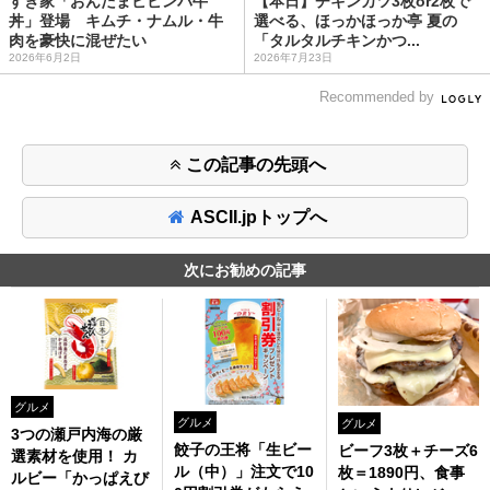
すき家「おんたまビビンバ牛
【本日】チキンカツ3枚or2枚で
丼」登場 キムチ・ナムル・牛
選べる、ほっかほっか亭 夏の
肉を豪快に混ぜたい
「タルタルチキンかつ...
2026年6月2日
2026年7月23日
Recommended by
この記事の先頭へ
ASCII.jpトップへ
次にお勧めの記事
グルメ
グルメ
グルメ
3つの瀬戸内海の厳
餃子の王将「生ビー
ビーフ3枚＋チーズ6
選素材を使用！ カ
ル（中）」注文で10
枚＝1890円、食事
ルビー「かっぱえび