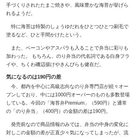
手づくりされたたまご焼きや、風味豊かな海苔が挙げら
れるようだ。
特に海苔は特製のしょうゆだれをひとつひとつ刷毛で
塗るなど、ひと手間かけたという。
また、ベーコンやアスパラも入ることで弁当に彩りも
加わった。 もちろん、のり弁当の代名詞である白身フラ
イや、ちくわ磯辺揚けやきんぴらも健在だ。
気になるのは190円の差
今、都内を中心に高級志向なのり弁専門店が続々オー
プンしており、中には1000円オーバーのものも多数登場
している。今回の「海苔弁Premium」（590円）と通常
の「のり弁当」（400円）の金額の差は190円。
発売前なので商品情報のみでは、弁当の中身の変化に
対しこの金額の差が正直少々気になってしまったが、流