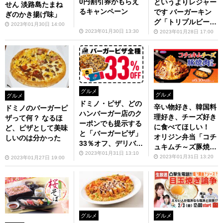
0円割引券がもらえ
というよりレジャー
せん 淡路島たまね
るキャンペーン
です バーガーキン
ぎのかき揚げ味」
グ「トリプルビー
2023年01月30日 14:00
フ・ゲレンデ」
2023年01月30日 13:30
2023年01月28日 17:00
グルメ
グルメ
グルメ
ドミノ・ピザ、どの
辛い物好き、韓国料
ドミノのバーガーピ
ハンバーガー店のク
理好き、チーズ好き
ザって何？ なるほ
ーポンでも提示する
に食べてほしい！
ど、ピザとして美味
と「バーガーピザ」
オリジン弁当「コチ
しいのは分かった
33％オフ、デリバリ
ュキムチ～ズ豚焼肉
ー限定
2023年01月31日 13:10
弁当」
2023年01月31日 13:20
2023年01月27日 19:00
グルメ
グルメ