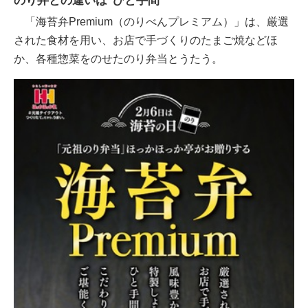
のり弁との違いは"ひと手間"
「海苔弁Premium（のりべんプレミアム）」は、厳選
された食材を用い、お店で手づくりのたまご焼などほ
か、各種惣菜をのせたのり弁当とうたう。