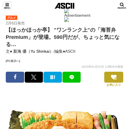
グルメ
2月6日発売
【ほっかほっか亭】 "ワンランク上"の「海苔弁
Premium」が登場。590円だが、ちょっと気にな
る…
文●
新海 優（Yu Shinkai）
/編集●ASCII
[PC表示へ]
2023年01月31日 11時00分更新
お気に入り