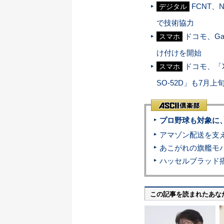
FCNT
デジタル
で技術協力
ドコモ、Ga
スマホ
け付けを開始
ドコモ、「Xp
スマホ
SO-52D」も7月上
プロ野球も対象に
この記事を読まれたあな