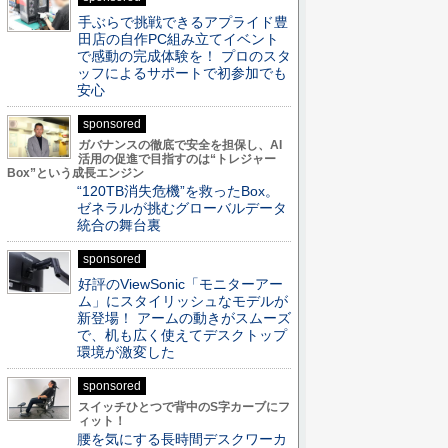
手ぶらで挑戦できるアプライド豊
田店の自作PC組み立てイベント
で感動の完成体験を！ プロのスタ
ッフによるサポートで初参加でも
安心
sponsored
ガバナンスの徹底で安全を担保し、AI
活用の促進で目指すのは“トレジャー
Box”という成長エンジン
“120TB消失危機”を救ったBox。
ゼネラルが挑むグローバルデータ
統合の舞台裏
sponsored
好評のViewSonic「モニターアー
ム」にスタイリッシュなモデルが
新登場！ アームの動きがスムーズ
で、机も広く使えてデスクトップ
環境が激変した
sponsored
スイッチひとつで背中のS字カーブにフ
ィット！
腰を気にする長時間デスクワーカ