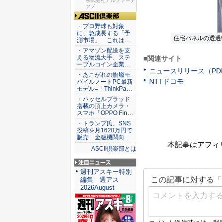
スのセキ...
株式会社アルファーテ
クノ
ASCII倶楽部
・プロ野球も対象
に、急成長する「予
住宅パネルの透過
測市場」 これは…
・アマゾン配送を支
える物流大手、ステ
■関連サイト
ーブルコイン企業…
ニュースリリース（PD
・あこがれの旗艦モ
NTTドコモ
バイルノートPC最新
モデル=「ThinkPa…
・ハッセルブラッド
搭載の頂上カメラ・
スマホ「OPPO Fin…
・トランプ氏、SNS
投稿を月1620万円で
販売 金融機関向…
本記事はアフィ
ASCII倶楽部とは
注目ニュース
週刊アスキー特別
編集 週アス
2026August