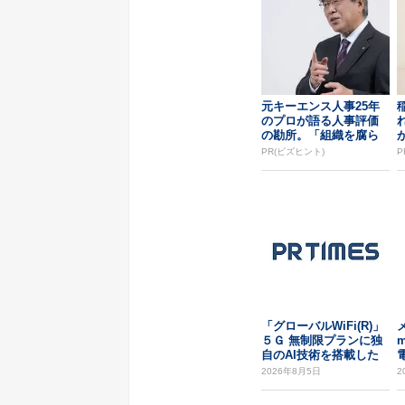
元キーエンス人事25年
のプロが語る人事評価
の勘所。「組織を腐ら
せるNG評価」とは...
PR(ビズヒント)
P
「グローバルWiFi(R)」
５Ｇ 無制限プランに独
自のAI技術を搭載した
「５Ｇ ...
P
2026年8月5日
2