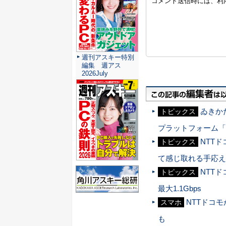
週刊アスキー特別
編集 週アス
2026July
ゐきかた
トピックス
プラットフォーム「So
NTT
トピックス
て感じ取れる手応え
NTTド
トピックス
最大1.1Gbps
NTTドコ
スマホ
も