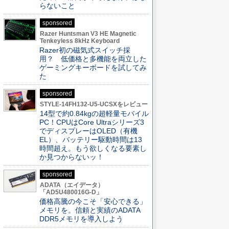
らないこと
sponsored
Razer Huntsman V3 HE Magnetic
Tenkeyless 8kHz Keyboard
Razer初の磁気式スイッチ採
用？ 低価格と多機能を両立した
ゲーミングキーボードを試してみ
た
sponsored
STYLE-14FH132-U5-UCSXをレビュー
14型で約0.84kgの超軽量モバイル
PC！CPUはCore Ultraシリーズ3
でディスプレーはOLED（有機
EL）、バッテリー駆動時間は13
時間超え。もう欲しくなる要素し
か見つからないッ！
sponsored
ADATA（エイデータ）
「AD5U480016G-D」
価格高騰の今こそ「安心できる」
メモリを。信頼と実績のADATA
DDR5メモリを導入しよう