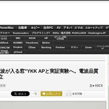
Phone/Mac
自動車
ホビー
自作PC
AV
アキバ
スマホ
ゲ
スタートアップ
アスキー
TeamLeaders
プログラミング+
SDGs
地方活性
PUACL2026
ChallengersJP
パソコン
ゲーミングPC
MSI
ASUS
HP
STORM
SEVEN
ASRock
HUAWEI
ViewSonic
Belkin
ソフトバンクの
Dropbox
CData
Backlog
Fortinet
ヤマハ
Zoom
ORACOM
IoT
brand
pCloud
new ME!
電波が入る窓”YKK APと実証実験へ。電波品質
立
分更新
文● ASCII
お気に入り
一覧