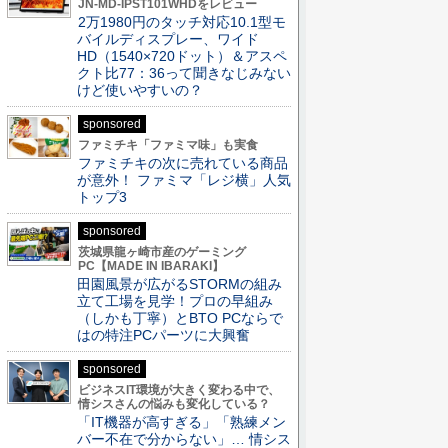
JN-MD-IPST101WHDをレビュー
2万1980円のタッチ対応10.1型モ
バイルディスプレー、ワイド
HD（1540×720ドット）＆アスペ
クト比77：36って聞きなじみない
けど使いやすいの？
sponsored
ファミチキ「ファミマ味」も実食
ファミチキの次に売れている商品
が意外！ ファミマ「レジ横」人気
トップ3
sponsored
茨城県龍ヶ崎市産のゲーミング
PC【MADE IN IBARAKI】
田園風景が広がるSTORMの組み
立て工場を見学！プロの早組み
（しかも丁寧）とBTO PCならで
はの特注PCパーツに大興奮
sponsored
ビジネスIT環境が大きく変わる中で、
情シスさんの悩みも変化している？
「IT機器が高すぎる」「熟練メン
バー不在で分からない」… 情シス