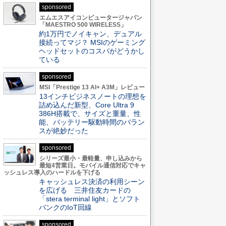
sponsored
エムエスアイコンピュータージャパン
「MAESTRO 500 WIRELESS」
約1万円でノイキャン、デュアル
接続ってマジ？ MSIのゲーミング
ヘッドセットのコスパがどうかし
ている
sponsored
MSI「Prestige 13 AI+ A3M」レビュー
13インチビジネスノートの理想を
詰め込んだ新型、Core Ultra 9
386H搭載で、サイズと重量、性
能、バッテリー駆動時間のバラン
スが絶妙だった
sponsored
シリーズ最小・最軽量、申し込みから
最短4営業日。モバイル通信対応でキャ
ッシュレス導入のハードルを下げる
キャッシュレス決済の利用シーン
を広げる 三井住友カードの
「stera terminal light」とソフト
バンクのIoT回線
sponsored