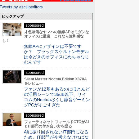
Tweets by asciijpeditors
ピックアップ
sponsored
才色兼備なヤマハの無線APはモダンな
オフィスに最適 これなら違和感な
し！
無線APにデザインは不要です
か？ ブラックスケルトンモデル
は今どきのオフィスにめちゃなじ
むんです
sponsored
Silent Master Noctua Edition X870A
をレビュー
ファンが12基もあるのにほとんど
の活用シーンで35dB以下、サイ
コムのNoctua尽くし静音ゲーミン
グPCがすごすぎた
sponsored
フォーティネット フィールドCTOがAI
とIT部門の付き合い方を語る
AIに振り回されないIT部門になる
ため、IT部門が今考えなければな