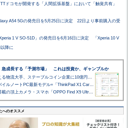
、NTTドコモが開発する「人間拡張基盤」において「触覚共有」
laxy A54 5Gの発売日を5月25日に決定 22日より事前購入の受
eria 1 V SO-51D」の発売日を6月16日に決定 「Xperia 10 V
旬以降に
、急成長する「予測市場」 これは投資か、ギャンブルか
アマゾン配送を支える物流大手、ステーブルコイン企業に10億円投資のワケ
あこがれの旗艦モバイルノートPC最新モデル=「ThinkPad X1 Carbon Gen 14 Aura Edition」実機レビュー
ハッセルブラッド搭載の頂上カメラ・スマホ「OPPO Find X9 Ultra」実写レビュー=プロが本気で徹底撮影しました!!
たへのオススメ