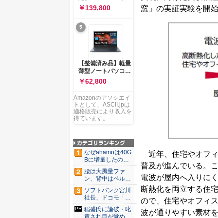
ー 83K9003JJP ノー
ソコン Vivobook 15
￥139,800
窓」の実証実験を開
トPC
M1502NAQ 15.6イ
ンチ AMD Ryzen 7
5
170 メモリ16GB
SSD 512GB
Microsoft 365
Personal (24か月版)
搭載 Windows 11 重
【整備済み品】軽量
量1.7kg Wi-Fi 6E ク
薄型ノートパソコン
ワイエットブルー
dynabook G83 ■
￥62,800
M1502NAQ-
13.3型
R7165BUWS
FHD(1920x1080) -
Amazonのアソシエイ
高性能第11世代Core
トとして、ASCII.jpは
i5-1135G7 - メモリ
適格販売により収入を
16GB - SSD 256GB
得ています。
- Webカメラ -
WiFi&Bluetooth -
USB Type-C - MS
Office 2021 - Win11
なぜahamoは40G
近年、住宅やオフィス
搭載
Bに増量したの
普及が進んでいる。
か ...
腰は大風量ファ
電波が屋内へ入りに
ン、背中はペルチ
ェ冷却。ダ...
断熱化を両立する住宅
ソフトバンク宮川
社長、ドコモ「ah
ので、住宅やオフィ
amo...
稲盛氏に論破・叱
波が通りやすい素材
責され目が覚め