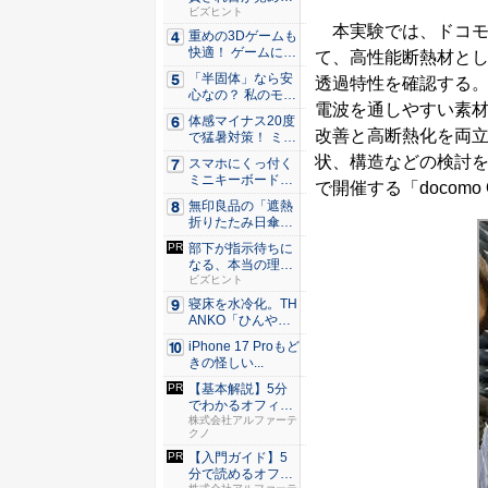
た。経営者...
ビズヒント
本実験では、ドコモ
重めの3Dゲームも
快適！ ゲームに強
て、高性能断熱材と
いH...
「半固体」なら安
透過特性を確認する
心なの？ 私のモバ
電波を通しやすい素
イルバ...
体感マイナス20度
改善と高断熱化を両
で猛暑対策！ ミズ
ノの...
状、構造などの検討を
スマホにくっ付く
ミニキーボード！
で開催する「docomo 
触ってわ...
無印良品の「遮熱
折りたたみ日傘」
約160...
部下が指示待ちに
なる、本当の理
由。23年...
ビズヒント
寝床を水冷化。TH
ANKO「ひんやり
水流...
iPhone 17 Proもど
きの怪しい...
【基本解説】5分
でわかるオフィス
セキュリ...
株式会社アルファーテ
クノ
【入門ガイド】5
分で読めるオフィ