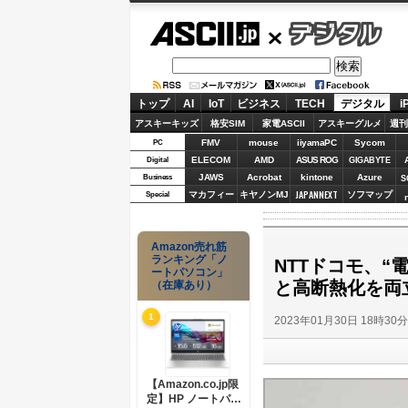
ASCII.jp
デジタル
トップ
AI
IoT
ビジネス
TECH
デジタル
i
アスキーキッズ
格安SIM
家電ASCII
アスキーグルメ
週刊
FMV
mouse
iiyamaPC
Sycom
PC
ELECOM
AMD
ASUS ROG
Digital
GIGABYTE
JAWS
Acrobat
kintone
Azure
Business
S
JAPANNEXT
マカフィー
キヤノンMJ
ソフマップ
Special
Amazon売れ筋
ランキング「ノ
NTTドコモ、“
ートパソコン」
と高断熱化を両
（在庫あり）
1
2023年01月30日 18時30
【Amazon.co.jp限
定】HP ノートパソ