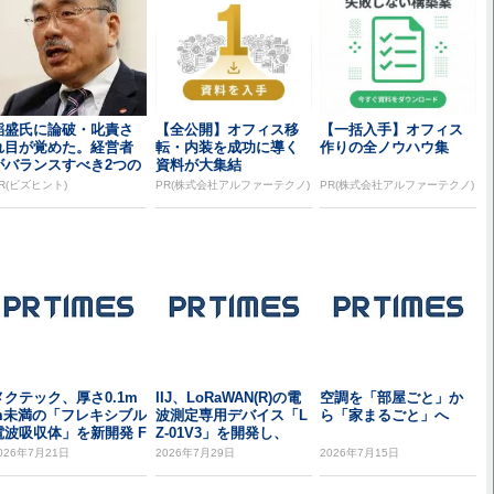
稲盛氏に論破・叱責さ
【全公開】オフィス移
【一括入手】オフィス
れ目が覚めた。経営者
転・内装を成功に導く
作りの全ノウハウ集
がバランスすべき2つの
資料が大集結
背反
R(ビズヒント)
PR(株式会社アルファーテクノ)
PR(株式会社アルファーテクノ)
メクテック、厚さ0.1m
IIJ、LoRaWAN(R)の電
空調を「部屋ごと」か
m未満の「フレキシブル
波測定専用デバイス「L
ら「家まるごと」へ
電波吸収体」を新開発 F
Z-01V3」を開発し、
Cメーカ...
本...
026年7月21日
2026年7月29日
2026年7月15日