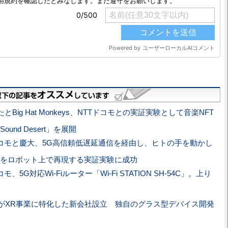
とBig Hat Monkeys、NTTドコモとの実証実験として音楽NFT
und Desert」を展開
ドコモと慶大、5G高信頼低遅延通信を経由し、ヒトの手を動かし
をロボット上で再現する実証実験に成功
コモ、5G対応Wi-Fiルーター「Wi-Fi STATION SH-54C」。上り
モがXR事業に特化した新会社設立 独自のグラス型デバイス開発