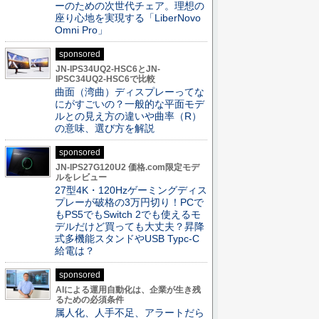
ーのための次世代チェア。理想の
座り心地を実現する「LiberNovo
Omni Pro」
sponsored
JN-IPS34UQ2-HSC6とJN-
IPSC34UQ2-HSC6で比較
曲面（湾曲）ディスプレーってな
にがすごいの？一般的な平面モデ
ルとの見え方の違いや曲率（R）
の意味、選び方を解説
sponsored
JN-IPS27G120U2 価格.com限定モデ
ルをレビュー
27型4K・120Hzゲーミングディス
プレーが破格の3万円切り！PCで
もPS5でもSwitch 2でも使えるモ
デルだけど買っても大丈夫？昇降
式多機能スタンドやUSB Typc-C
給電は？
sponsored
AIによる運用自動化は、企業が生き残
るための必須条件
属人化、人手不足、アラートだら