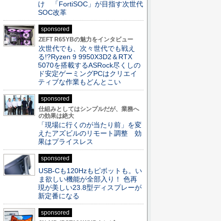
け 「FortiSOC」が目指す次世代
SOC改革
sponsored
ZEFT R65YBの魅力をインタビュー
次世代でも、次々世代でも戦え
る!?Ryzen 9 9950X3D2＆RTX
5070を搭載するASRock尽くしの
ド安定ゲーミングPCはクリエイ
ティブな作業もどんとこい
sponsored
仕組みとしてはシンプルだが、業務へ
の効果は絶大
「現場に行くのが当たり前」を変
えたアズビルのリモート調整 効
果はプライスレス
sponsored
USB-Cも120Hzもピボットも。い
ま欲しい機能が全部入り！ 色再
現が美しい23.8型ディスプレーが
新定番になる
sponsored