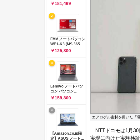
コン 15-fd 15.6イン
￥181,469
チ インテル Core 5
120U メモリ16GB
2
SSD512GB
Windows 11
Microsoft Office
2024搭載 WPS
Office搭載 カメラシ
FMV ノートパソコン
ャッター 指紋認証 薄
WE1-K3 (MS 365
型 Copilotキー搭載
Personal/Copilotキ
￥125,800
ナチュラルシルバー
ー搭載/Win 11/15.6
(BJ0M5PA-AAAI)
型/Core
3
i5/16GB/SSD
512GB/ホワイト)
FMVWK3E15W_AZ
Lenovo ノートパソ
コン パソコン
IdeaPad Slim 3 14.0
￥159,800
インチ AMD
Ryzen™ 5 8640HS
4
メモリ16GB
SSD512GB
エアロゲル素材を用いた「
Microsoft 365 試用
版 Windows11 バッ
NTTドコモは1月3
テリー駆動12.6時間
【Amazon.co.jp限
重量1.39kg ルナグレ
実現に向けた実験検
定】ASUS ノートパ