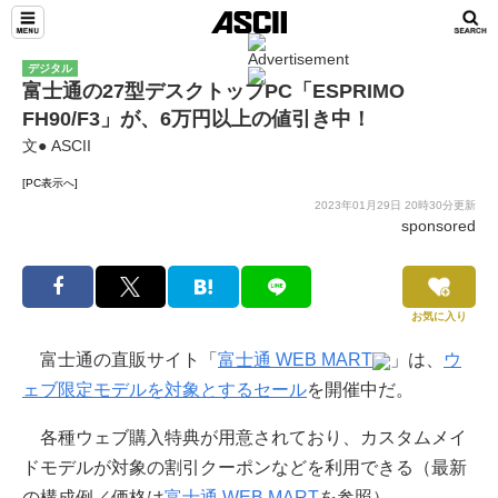
デジタル
富士通の27型デスクトップPC「ESPRIMO
FH90/F3」が、6万円以上の値引き中！
文● ASCII
[PC表示へ]
2023年01月29日 20時30分更新
sponsored
お気に入り
富士通の直販サイト「
富士通 WEB MART
」は、
ウ
ェブ限定モデルを対象とするセール
を開催中だ。
各種ウェブ購入特典が用意されており、カスタムメイ
ドモデルが対象の割引クーポンなどを利用できる（最新
の構成例／価格は
富士通 WEB MART
を参照）。