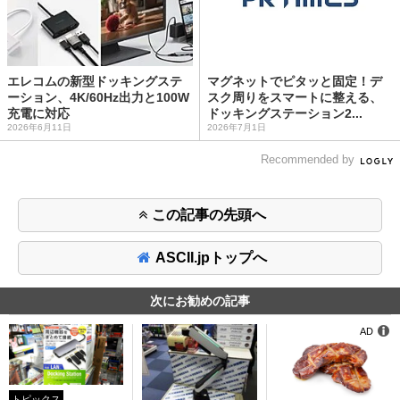
エレコムの新型ドッキングステ
マグネットでピタッと固定！デ
ーション、4K/60Hz出力と100W
スク周りをスマートに整える、
充電に対応
ドッキングステーション2...
2026年6月11日
2026年7月1日
Recommended by
この記事の先頭へ
ASCII.jpトップへ
次にお勧めの記事
AD
トピックス