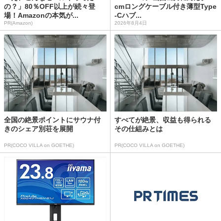
の？」80％OFF以上が続々登
cmロングケーブル付き薄型Type
場！Amazonの本気が...
-Cハブ...
PR(Amazon)
2026年8月4日
全国の絶景ポイントにサウナ付
すべてが絶景、収益も得られる
きのシェア別荘を展開
その仕組みとは
PR(COCO VILLA on GOETHE)
PR(COCO VILLA on GOETHE)