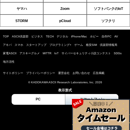
ヤマハ
Zoom
ソフトバンクのIoT
STORM
pCloud
ソフクリ
TOP
ASCII倶楽部
ビジネス
TECH
デジタル
iPhone/Mac
ホビー
自作PC
AV
アキバ
スマホ
スタートアップ
プログラミング+
ゲーム
格安SIM
倶楽部情報局
家電ASCII
アスキーグルメ
MITTR
IoT
サイバーセキュリティ小説コンテスト
SDGs
地方活性
サイトポリシー
プライバシーポリシー
運営会社
お問い合わせ
広告掲載
© KADOKAWA ASCII Research Laboratories, Inc. 2026
表示形式
PC
スマートフォン