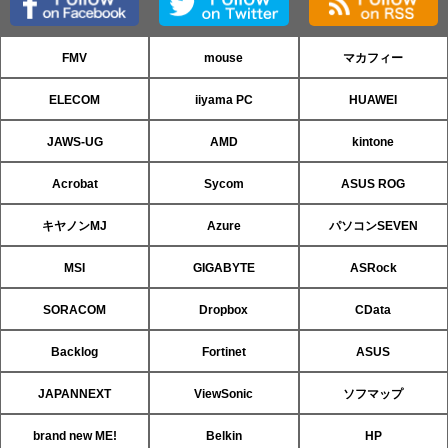
FMV
mouse
マカフィー
ELECOM
iiyama PC
HUAWEI
JAWS-UG
AMD
kintone
Acrobat
Sycom
ASUS ROG
キヤノンMJ
Azure
パソコンSEVEN
MSI
GIGABYTE
ASRock
SORACOM
Dropbox
CData
Backlog
Fortinet
ASUS
JAPANNEXT
ViewSonic
ソフマップ
brand new ME!
Belkin
HP