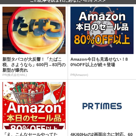
この記事を読まれたあなたへのオススメ
新型タバコが大反響！「たばこ
Amazon今日も見逃せない！8
税、さようなら」600円→83円の
0%OFF以上が続々登場
新型が爆売れ
PR(株式会社HAL)
PR(Amazon)
「え、こんなセールやってた
4K/60Hzの2画面出力に対応。60