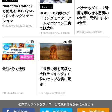
Nintendo Switchに
PCパーツ
バナナもダメ…？腎
も使えるUSB Type-
臓を弱らせる悪魔の
RGB LED内蔵のゲ
Cドッキングステー
6食品、元気にする1
ーミングモニターア
ション
4食品
ームがパソコン工房
2023年06月22日 10:00
で販売中
PR Skyrocket株式会社
2023年06月24日 13:00
AD
AD
最短5分で接続
「世界で最も高級な
犬猫ランキング」1
位のセレブな姿に驚
き！
PR LotusFlare Inc
PR Skyrocket株式会社
公式アカウントをフォローして最新情報を手に入れよう