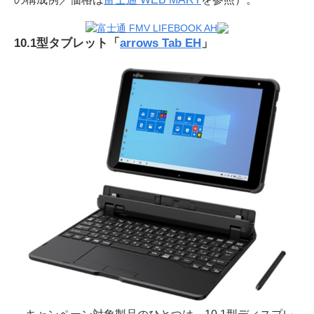
10.1型タブレット「
arrows Tab EH
」