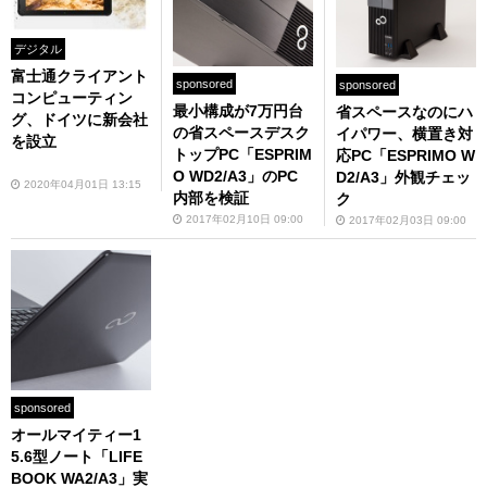
デジタル
富士通クライアント
sponsored
sponsored
コンピューティン
最小構成が7万円台
省スペースなのにハ
グ、ドイツに新会社
の省スペースデスク
イパワー、横置き対
を設立
トップPC「ESPRIM
応PC「ESPRIMO W
O WD2/A3」のPC
D2/A3」外観チェッ
2020年04月01日 13:15
内部を検証
ク
2017年02月10日 09:00
2017年02月03日 09:00
sponsored
オールマイティー1
5.6型ノート「LIFE
BOOK WA2/A3」実