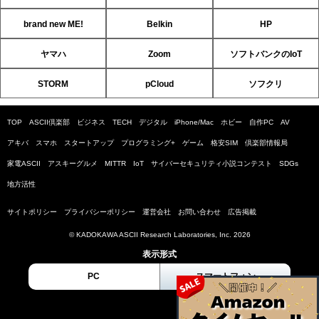
brand new ME!
Belkin
HP
ヤマハ
Zoom
ソフトバンクのIoT
STORM
pCloud
ソフクリ
TOP
ASCII倶楽部
ビジネス
TECH
デジタル
iPhone/Mac
ホビー
自作PC
AV
アキバ
スマホ
スタートアップ
プログラミング+
ゲーム
格安SIM
倶楽部情報局
家電ASCII
アスキーグルメ
MITTR
IoT
サイバーセキュリティ小説コンテスト
SDGs
地方活性
サイトポリシー
プライバシーポリシー
運営会社
お問い合わせ
広告掲載
© KADOKAWA ASCII Research Laboratories, Inc. 2026
表示形式
PC
スマートフォン