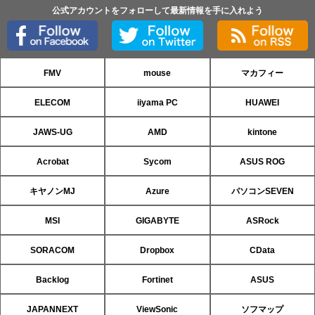
公式アカウントをフォローして最新情報を手に入れよう
FMV
mouse
マカフィー
ELECOM
iiyama PC
HUAWEI
JAWS-UG
AMD
kintone
Acrobat
Sycom
ASUS ROG
キヤノンMJ
Azure
パソコンSEVEN
MSI
GIGABYTE
ASRock
SORACOM
Dropbox
CData
Backlog
Fortinet
ASUS
JAPANNEXT
ViewSonic
ソフマップ