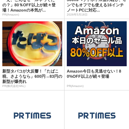
の？」80％OFF以上が続々登
ンでもオフでも使える16インチ
場！Amazonの本気が...
ノートPCに対応...
PR(Amazon)
2026年5月18日
新型タバコが大反響！「たばこ
Amazon今日も見逃せない！8
税、さようなら」600円→83円の
0%OFF以上が続々登場
新型が爆売れ
PR(株式会社HAL)
PR(Amazon)