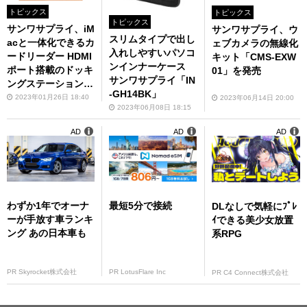
トピックス
トピックス
トピックス
サンワサプライ、iM
サンワサプライ、ウ
スリムタイプで出し
acと一体化できるカ
ェブカメラの無線化
入れしやすいパソコ
ードリーダー HDMI
キット「CMS-EXW
ンインナーケース
ポート搭載のドッキ
01」を発売
サンワサプライ「IN
ングステーション発
-GH14BK」
売
2023年01月26日 18:40
2023年06月14日 20:00
2023年06月08日 18:15
AD
AD
AD
わずか1年でオーナ
最短5分で接続
DLなしで気軽にﾌﾟﾚ
ーが手放す車ランキ
ｲできる美少女放置
ング あの日本車も
系RPG
PR Skyrocket株式会社
PR LotusFlare Inc
PR C4 Connect株式会社