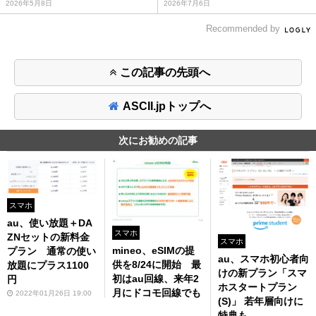
2026年5月8日
2026年7月6日
Recommended by
この記事の先頭へ
ASCII.jpトップへ
次にお勧めの記事
スマホ
au、使い放題＋DA
スマホ
ZNセットの新料金
スマホ
mineo、eSIMの提
プラン 通常の使い
au、スマホ初心者向
供を8/24に開始 最
放題にプラス1100
けの新プラン「スマ
初はau回線、来年2
円
ホスタートプラン
月にドコモ回線でも
2022年01月26日 19:00
(S)」 若年層向けに
特典も