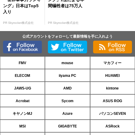
ング」日本はTop5
間犠牲者は75万人
入り
PR Skyrocket株式会社
PR Skyrocket株式会社
公式アカウントをフォローして最新情報を手に入れよう
FMV
mouse
マカフィー
ELECOM
iiyama PC
HUAWEI
JAWS-UG
AMD
kintone
Acrobat
Sycom
ASUS ROG
キヤノンMJ
Azure
パソコンSEVEN
MSI
GIGABYTE
ASRock