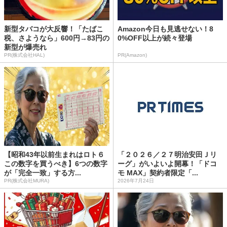
新型タバコが大反響！「たばこ
Amazon今日も見逃せない！8
税、さようなら」600円→83円の
0%OFF以上が続々登場
新型が爆売れ
PR(株式会社HAL)
PR(Amazon)
【昭和43年以前生まれはロト６
「２０２６／２７明治安田Ｊリ
この数字を買うべき】6つの数字
ーグ」がいよいよ開幕！「ドコ
が「完全一致」する方...
モ MAX」契約者限定「...
PR(株式会社MURA)
2026年7月24日