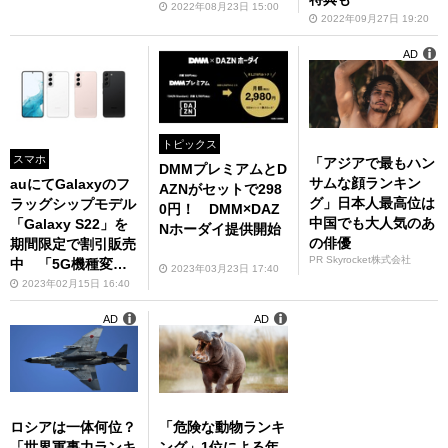
2022年08月23日 15:00
2022年09月27日 19:20
AD
トピックス
スマホ
「アジアで最もハン
DMMプレミアムとD
サムな顔ランキン
auにてGalaxyのフ
AZNがセットで298
グ」日本人最高位は
ラッグシップモデル
0円！ DMM×DAZ
中国でも大人気のあ
「Galaxy S22」を
Nホーダイ提供開始
の俳優
期間限定で割引販売
PR Skyrocket株式会社
中 「5G機種変お
2023年03月23日 17:40
トク割」だと1万65
2023年02月15日 16:40
00円割引
AD
AD
ロシアは一体何位？
「危険な動物ランキ
「世界軍事力ランキ
ング」1位による年