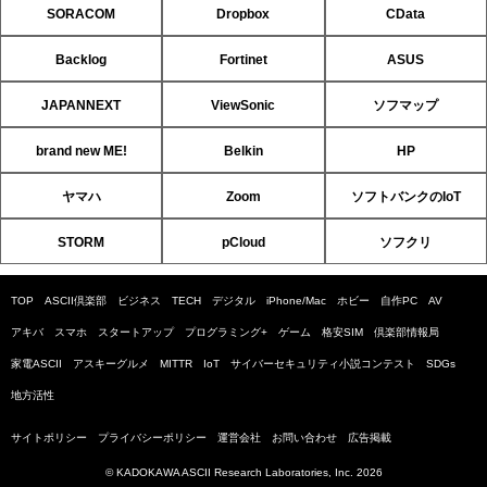
SORACOM
Dropbox
CData
Backlog
Fortinet
ASUS
JAPANNEXT
ViewSonic
ソフマップ
brand new ME!
Belkin
HP
ヤマハ
Zoom
ソフトバンクのIoT
STORM
pCloud
ソフクリ
TOP
ASCII倶楽部
ビジネス
TECH
デジタル
iPhone/Mac
ホビー
自作PC
AV
アキバ
スマホ
スタートアップ
プログラミング+
ゲーム
格安SIM
倶楽部情報局
家電ASCII
アスキーグルメ
MITTR
IoT
サイバーセキュリティ小説コンテスト
SDGs
地方活性
サイトポリシー
プライバシーポリシー
運営会社
お問い合わせ
広告掲載
© KADOKAWA ASCII Research Laboratories, Inc. 2026