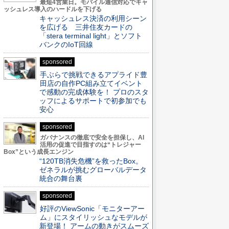
最短4営業日。モバイル通信対応でキャ
ッシュレス導入のハードルを下げる
キャッシュレス決済の利用シーン
を広げる 三井住友カードの
「stera terminal light」とソフト
バンクのIoT回線
sponsored
手ぶらで挑戦できるアプライド豊
田店の自作PC組み立てイベント
で感動の完成体験を！ プロのスタ
ッフによるサポートで初参加でも
安心
sponsored
ガバナンスの徹底で安全を担保し、AI
活用の促進で目指すのは“トレジャー
Box”という成長エンジン
“120TB消失危機”を救ったBox。
ゼネラルが挑むグローバルデータ
統合の舞台裏
sponsored
好評のViewSonic「モニターアー
ム」にスタイリッシュなモデルが
新登場！ アームの動きがスムーズ