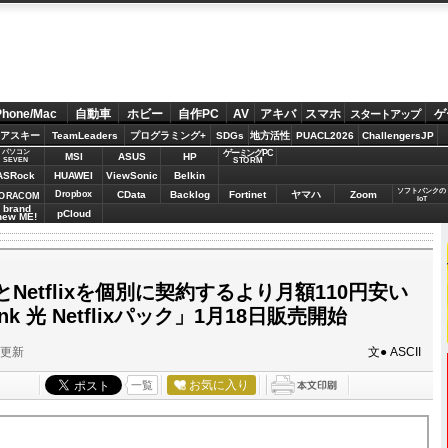
Phone/Mac
自動車
ホビー
自作PC
AV
アキバ
スマホ
ゲ
スタートアップ
アスキー
TeamLeaders
プログラミング+
SDGs
地方活性
PUACL2026
ChallengersJP
パソコン
ゲーミングPC
MSI
ASUS
HP
STORM
SEVEN
ASRock
HUAWEI
ViewSonic
Belkin
ソフトバンクの
Dropbox
CData
Backlog
Fortinet
ヤマハ
Zoom
ORACOM
IoT
brand
pCloud
new ME!
Netflixを個別に契約するより月額110円安い
nk 光 Netflixパック」1月18日販売開始
分更新
文● ASCII
お気に入り
一覧