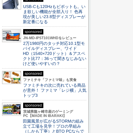
USB-Cも120Hzもピボットも。い
ま欲しい機能が全部入り！ 色再
現が美しい23.8型ディスプレーが
新定番になる
sponsored
JN-MD-IPST101WHDをレビュー
2万1980円のタッチ対応10.1型モ
バイルディスプレー、ワイド
HD（1540×720ドット）＆アスペ
クト比77：36って聞きなじみない
けど使いやすいの？
sponsored
ファミチキ「ファミマ味」も実食
ファミチキの次に売れている商品
が意外！ ファミマ「レジ横」人気
トップ3
sponsored
茨城県龍ヶ崎市産のゲーミング
PC【MADE IN IBARAKI】
田園風景が広がるSTORMの組み
立て工場を見学！プロの早組み
（しかも丁寧）とBTO PCならで