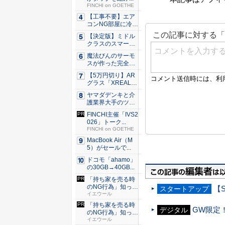
FINCHI on GOETHE
【工事不要】エア
コンNG部屋に冷房
を！ ...
【決定版】ミドル
クラスのスマート
フォンの...
魔法びんのサーモ
スが作った完全遮
光100...
【5万円切り】AR
グラス「XREAL
x...
ヤマダデンキと介
護業界大手のツク
イが協業...
FINCHI主催「IVS2
026」トーク...
FINCHI on GOETHE
MacBook Air（M
5）がセールで...
ドコモ「ahamo」
の30GB→40GB...
「持ち家を売る時
のNG行為」知って
【
スタートアップ
るだけ...
イエウール
「持ち家を売る時
GW限定！
デジタル
のNG行為」知って
るだけ...
イエウール