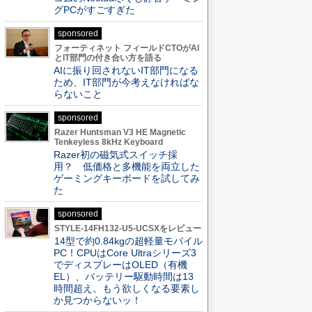
グPCがすごすぎた
sponsored
フォーティネット フィールドCTOがAI
とIT部門の付き合い方を語る
AIに振り回されないIT部門になる
ため、IT部門が今考えなければな
らないこと
sponsored
Razer Huntsman V3 HE Magnetic
Tenkeyless 8kHz Keyboard
Razer初の磁気式スイッチ採
用？ 低価格と多機能を両立した
ゲーミングキーボードを試してみ
た
sponsored
STYLE-14FH132-U5-UCSXをレビュー
14型で約0.84kgの超軽量モバイル
PC！CPUはCore Ultraシリーズ3
でディスプレーはOLED（有機
EL）、バッテリー駆動時間は13
時間超え。もう欲しくなる要素し
か見つからないッ！