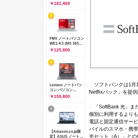
コン 15-fd 15.6イン
￥181,469
チ インテル Core 5
120U メモリ16GB
2
SSD512GB
Windows 11
Microsoft Office
2024搭載 WPS
Office搭載 カメラシ
FMV ノートパソコン
ャッター 指紋認証 薄
WE1-K3 (MS 365
型 Copilotキー搭載
Personal/Copilotキ
￥125,800
ナチュラルシルバー
ー搭載/Win 11/15.6
(BJ0M5PA-AAAI)
型/Core
3
i5/16GB/SSD
512GB/ホワイト)
FMVWK3E15W_AZ
ソフトバンクは1月18日
Lenovo ノートパソ
コン パソコン
Netflixパック」を
IdeaPad Slim 3 14.0
￥159,800
インチ AMD
Ryzen™ 5 8640HS
「SoftBank 光」ま
4
メモリ16GB
個別に利用するよりも
SSD512GB
Microsoft 365 試用
電話と固定通信サービ
版 Windows11 バッ
バイルのスマホ・携
テリー駆動12.6時間
【Amazon.co.jp限
重量1.39kg ルナグレ
光セット（A）」との
定】ASUS ノートパ