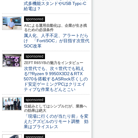
式多機能スタンドやUSB Typc-C
給電は？
sponsored
AIによる運用自動化は、企業が生き残
るための必須条件
属人化、人手不足、アラートだら
け 「FortiSOC」が目指す次世代
SOC改革
sponsored
ZEFT R65YBの魅力をインタビュー
次世代でも、次々世代でも戦え
る!?Ryzen 9 9950X3D2＆RTX
5070を搭載するASRock尽くしの
ド安定ゲーミングPCはクリエイ
ティブな作業もどんとこい
sponsored
仕組みとしてはシンプルだが、業務へ
の効果は絶大
「現場に行くのが当たり前」を変
えたアズビルのリモート調整 効
果はプライスレス
sponsored