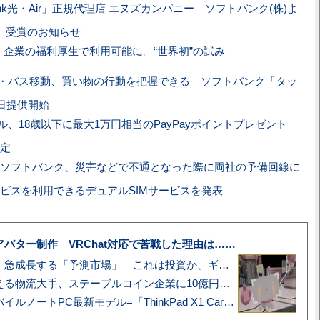
Bank光・Air」正規代理店 エヌズカンパニー ソフトバンク(株)よ
】受賞のお知らせ
lix、企業の福利厚生で利用可能に。“世界初”の試み
・バス移動、買い物の行動を把握できる ソフトバンク「タッ
7日提供開始
ル、18歳以下に最大1万円相当のPayPayポイントプレゼント
定
Iとソフトバンク、災害などで不通となった際に両社の予備回線に
ビスを利用できるデュアルSIMサービスを発表
uberアバター制作 VRChat対応で苦戦した理由は……
プロ野球も対象に、急成長する「予測市場」 これは投資か、ギャンブルか
アマゾン配送を支える物流大手、ステーブルコイン企業に10億円投資のワケ
あこがれの旗艦モバイルノートPC最新モデル=「ThinkPad X1 Carbon Gen 14 Aura Edition」実機レビュー