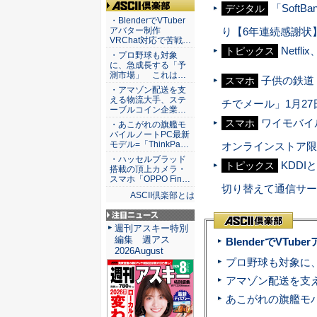
「Soft
デジタル
ASCII倶楽部
・BlenderでVTuber
り【6年連続感謝状
アバター制作
VRChat対応で苦戦…
Netf
トピックス
・プロ野球も対象
に、急成長する「予
測市場」 これは…
子供の鉄道
スマホ
・アマゾン配送を支
える物流大手、ステ
チでメール」1月2
ーブルコイン企業…
ワイモバイ
スマホ
・あこがれの旗艦モ
バイルノートPC最新
モデル=「ThinkPa…
オンラインストア限
・ハッセルブラッド
KDD
トピックス
搭載の頂上カメラ・
スマホ「OPPO Fin…
切り替えて通信サー
ASCII倶楽部とは
注目ニュース
週刊アスキー特別
編集 週アス
BlenderでVT
2026August