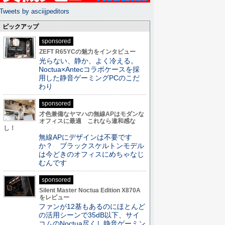
Tweets by asciijpeditors
ピックアップ
sponsored
ZEFT R65YCの魅力をインタビュー
光らない、静か、よく冷える。
Noctua×Antecコラボケースを採
用した静音ゲーミングPCのこだ
わり
sponsored
才色兼備なヤマハの無線APはモダンな
オフィスに最適 これなら違和感な
し！
無線APにデザインは不要です
か？ ブラックスケルトンモデル
は今どきのオフィスにめちゃなじ
むんです
sponsored
Silent Master Noctua Edition X870A
をレビュー
ファンが12基もあるのにほとんど
の活用シーンで35dB以下、サイ
コムのNoctua尽くし静音ゲーミン