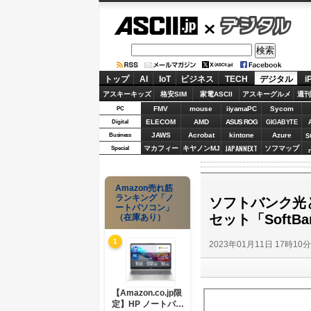
ASCII.jp
デジタル
トップ
AI
IoT
ビジネス
TECH
デジタル
i
アスキーキッズ
格安SIM
家電ASCII
アスキーグルメ
週刊
FMV
mouse
iiyamaPC
Sycom
PC
ELECOM
AMD
ASUS ROG
Digital
GIGABYTE
JAWS
Acrobat
kintone
Azure
Business
S
JAPANNEXT
マカフィー
キヤノンMJ
ソフマップ
Special
Amazon売れ筋
ランキング「ノ
ソフトバンク光と
ートパソコン」
セット「SoftBa
（在庫あり）
1
2023年01月11日 17時10
【Amazon.co.jp限
定】HP ノートパソ