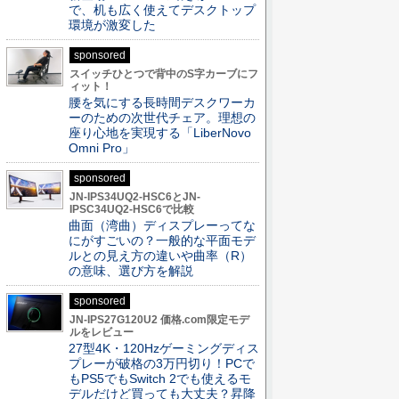
で、机も広く使えてデスクトップ
環境が激変した
sponsored
スイッチひとつで背中のS字カーブにフ
ィット！
腰を気にする長時間デスクワーカ
ーのための次世代チェア。理想の
座り心地を実現する「LiberNovo
Omni Pro」
sponsored
JN-IPS34UQ2-HSC6とJN-
IPSC34UQ2-HSC6で比較
曲面（湾曲）ディスプレーってな
にがすごいの？一般的な平面モデ
ルとの見え方の違いや曲率（R）
の意味、選び方を解説
sponsored
JN-IPS27G120U2 価格.com限定モデ
ルをレビュー
27型4K・120Hzゲーミングディス
プレーが破格の3万円切り！PCで
もPS5でもSwitch 2でも使えるモ
デルだけど買っても大丈夫？昇降