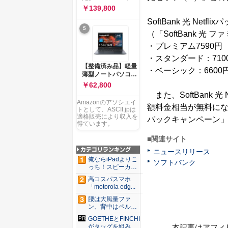
ー 83K9003JJP ノー
ソコン Vivobook 15
￥139,800
トPC
M1502NAQ 15.6イ
SoftBank 光 Netfl
ンチ AMD Ryzen 7
5
170 メモリ16GB
（「SoftBank 光
SSD 512GB
・プレミアム7590円
Microsoft 365
Personal (24か月版)
・スタンダード：710
搭載 Windows 11 重
【整備済み品】軽量
・ベーシック：6600
量1.7kg Wi-Fi 6E ク
薄型ノートパソコン
ワイエットブルー
dynabook G83 ■
￥62,800
M1502NAQ-
13.3型
また、SoftBank 光
R7165BUWS
FHD(1920x1080) -
Amazonのアソシエイ
額料金相当が無料になるな
高性能第11世代Core
トとして、ASCII.jpは
i5-1135G7 - メモリ
適格販売により収入を
パックキャンペーン」
16GB - SSD 256GB
得ています。
- Webカメラ -
■関連サイト
WiFi&Bluetooth -
USB Type-C - MS
ニュースリリース
Office 2021 - Win11
俺ならiPadよりこ
ソフトバンク
搭載
っち！スピーカー
9個...
高コスパスマホ
「motorola edg...
腰は大風量ファ
ン、背中はペルチ
ェ冷却。ダ...
GOETHEとFINCHI
本記事はアフィ
がタッグを組み...