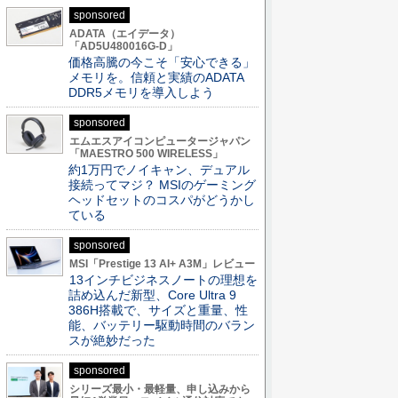
sponsored
ADATA（エイデータ）
「AD5U480016G-D」
価格高騰の今こそ「安心できる」
メモリを。信頼と実績のADATA
DDR5メモリを導入しよう
sponsored
エムエスアイコンピュータージャパン
「MAESTRO 500 WIRELESS」
約1万円でノイキャン、デュアル
接続ってマジ？ MSIのゲーミング
ヘッドセットのコスパがどうかし
ている
sponsored
MSI「Prestige 13 AI+ A3M」レビュー
13インチビジネスノートの理想を
詰め込んだ新型、Core Ultra 9
386H搭載で、サイズと重量、性
能、バッテリー駆動時間のバラン
スが絶妙だった
sponsored
シリーズ最小・最軽量、申し込みから