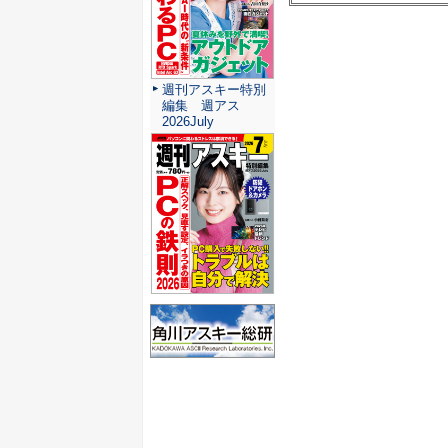
週刊アスキー特別
編集 週アス
2026July