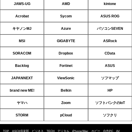
JAWS-UG
AMD
kintone
Acrobat
Sycom
ASUS ROG
キヤノンMJ
Azure
パソコンSEVEN
MSI
GIGABYTE
ASRock
SORACOM
Dropbox
CData
Backlog
Fortinet
ASUS
JAPANNEXT
ViewSonic
ソフマップ
brand new ME!
Belkin
HP
ヤマハ
Zoom
ソフトバンクのIoT
STORM
pCloud
ソフクリ
TOP
ASCII倶楽部
ビジネス
TECH
デジタル
iPhone/Mac
ホビー
自作PC
AV