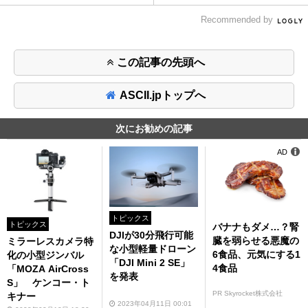
Recommended by
この記事の先頭へ
ASCII.jpトップへ
次にお勧めの記事
AD
トピックス
トピックス
バナナもダメ…？腎
DJIが30分飛行可能
臓を弱らせる悪魔の
ミラーレスカメラ特
な小型軽量ドローン
6食品、元気にする1
化の小型ジンバル
「DJI Mini 2 SE」
4食品
「MOZA AirCross
を発表
S」 ケンコー・ト
PR Skyrocket株式会社
キナー
2023年04月11日 00:01