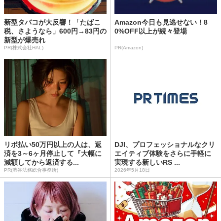
新型タバコが大反響！「たばこ
Amazon今日も見逃せない！8
税、さようなら」600円→83円の
0%OFF以上が続々登場
新型が爆売れ
PR(株式会社HAL)
PR(Amazon)
リボ払い50万円以上の人は、返
DJI、プロフェッショナルなクリ
済を3～6ヶ月停止して『大幅に
エイティブ体験をさらに手軽に
減額してから返済する...
実現する新しいRS ...
PR(渋谷法務総合事務所)
2026年5月18日