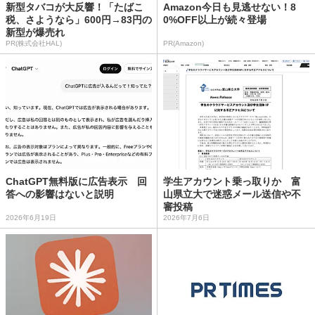
新型タバコが大反響！「たばこ
Amazon今日も見逃せない！8
税、さようなら」600円→83円の
0%OFF以上が続々登場
新型が爆売れ
PR(株式会社HAL)
PR(Amazon)
ChatGPT無料版に広告表示 回
学生アカウント乗っ取りか 富
答への影響はないと説明
山県立大で迷惑メール送信や不
審投稿
2026年6月19日
2026年7月6日