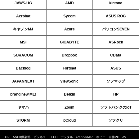
JAWS-UG
AMD
kintone
Acrobat
Sycom
ASUS ROG
キヤノンMJ
Azure
パソコンSEVEN
MSI
GIGABYTE
ASRock
SORACOM
Dropbox
CData
Backlog
Fortinet
ASUS
JAPANNEXT
ViewSonic
ソフマップ
brand new ME!
Belkin
HP
ヤマハ
Zoom
ソフトバンクのIoT
STORM
pCloud
ソフクリ
TOP
ASCII倶楽部
ビジネス
TECH
デジタル
iPhone/Mac
ホビー
自作PC
AV