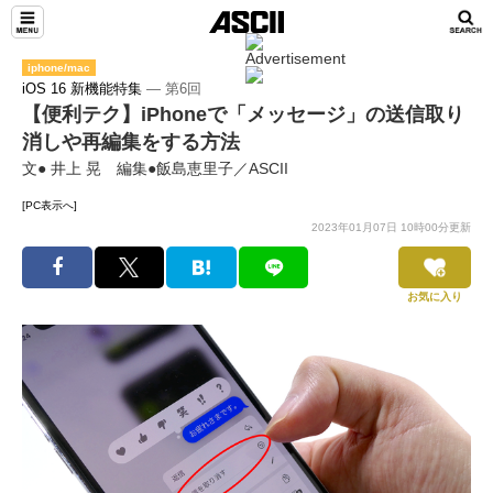
iphone/mac
iOS 16 新機能特集
― 第6回
【便利テク】iPhoneで「メッセージ」の送信取り
消しや再編集をする方法
文● 井上 晃 編集●飯島恵里子／ASCII
[PC表示へ]
2023年01月07日 10時00分更新
お気に入り