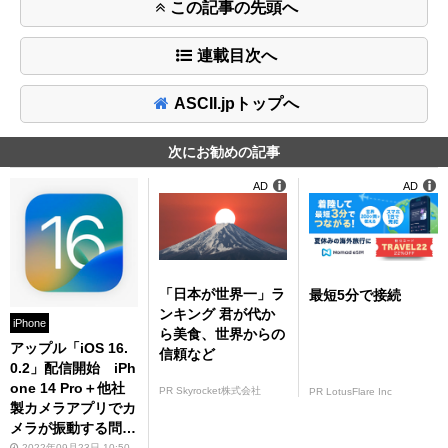
この記事の先頭へ
連載目次へ
ASCII.jpトップへ
次にお勧めの記事
AD
AD
「日本が世界一」ラ
最短5分で接続
ンキング 君が代か
iPhone
ら美食、世界からの
アップル「iOS 16.
信頼など
0.2」配信開始 iPh
one 14 Pro＋他社
PR Skyrocket株式会社
PR LotusFlare Inc
製カメラアプリでカ
メラが振動する問題
が解決
2022年09月23日 10:50