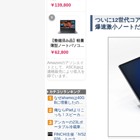
ー 83K9003JJP ノー
ソコン Vivobook 15
￥139,800
トPC
M1502NAQ 15.6イ
ンチ AMD Ryzen 7
5
170 メモリ16GB
ついに12世代コ
SSD 512GB
爆速激小ノートだ
Microsoft 365
Personal (24か月版)
搭載 Windows 11 重
【整備済み品】軽量
量1.7kg Wi-Fi 6E ク
薄型ノートパソコン
ワイエットブルー
dynabook G83 ■
￥62,800
M1502NAQ-
13.3型
R7165BUWS
FHD(1920x1080) -
Amazonのアソシエイ
高性能第11世代Core
トとして、ASCII.jpは
i5-1135G7 - メモリ
適格販売により収入を
16GB - SSD 256GB
得ています。
- Webカメラ -
WiFi&Bluetooth -
USB Type-C - MS
Office 2021 - Win11
なぜahamoは40G
搭載
Bに増量したの
か ...
俺ならiPadよりこ
っち！スピーカー
9個...
アンカーの23Lポ
ータブル冷蔵庫が
Ama...
FINCHI主催「IVS2
026」トーク...