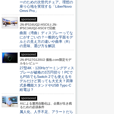
ーのための次世代チェア。理想の
座り心地を実現する「LiberNovo
Omni Pro」
sponsored
JN-IPS34UQ2-HSC6とJN-
IPSC34UQ2-HSC6で比較
曲面（湾曲）ディスプレーってな
にがすごいの？一般的な平面モデ
ルとの見え方の違いや曲率（R）
の意味、選び方を解説
sponsored
JN-IPS27G120U2 価格.com限定モデ
ルをレビュー
27型4K・120Hzゲーミングディス
プレーが破格の3万円切り！PCで
もPS5でもSwitch 2でも使えるモ
デルだけど買っても大丈夫？昇降
式多機能スタンドやUSB Typc-C
給電は？
sponsored
AIによる運用自動化は、企業が生き残
るための必須条件
属人化、人手不足、アラートだら