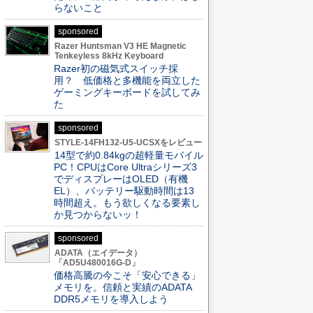
らないこと
sponsored
Razer Huntsman V3 HE Magnetic
Tenkeyless 8kHz Keyboard
Razer初の磁気式スイッチ採
用？ 低価格と多機能を両立した
ゲーミングキーボードを試してみ
た
sponsored
STYLE-14FH132-U5-UCSXをレビュー
14型で約0.84kgの超軽量モバイル
PC！CPUはCore Ultraシリーズ3
でディスプレーはOLED（有機
EL）、バッテリー駆動時間は13
時間超え。もう欲しくなる要素し
か見つからないッ！
sponsored
ADATA（エイデータ）
「AD5U480016G-D」
価格高騰の今こそ「安心できる」
メモリを。信頼と実績のADATA
DDR5メモリを導入しよう