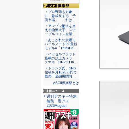
究...
COMPASS
ASCII倶楽部
・プロ野球も対象
に、急成長する「予
測市場」 これは…
・アマゾン配送を支
える物流大手、ステ
ーブルコイン企業…
・あこがれの旗艦モ
バイルノートPC最新
モデル=「ThinkPa…
・ハッセルブラッド
搭載の頂上カメラ・
スマホ「OPPO Fin…
・トランプ氏、SNS
投稿を月1620万円で
販売 金融機関向…
ASCII倶楽部とは
注目ニュース
週刊アスキー特別
編集 週アス
2026August