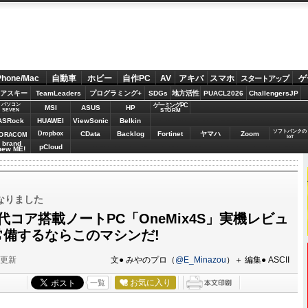
Phone/Mac
自動車
ホビー
自作PC
AV
アキバ
スマホ
ゲ
スタートアップ
アスキー
TeamLeaders
プログラミング+
SDGs
地方活性
PUACL2026
ChallengersJP
パソコン
ゲーミングPC
MSI
ASUS
HP
STORM
SEVEN
ASRock
HUAWEI
ViewSonic
Belkin
ソフトバンクの
Dropbox
CData
Backlog
Fortinet
ヤマハ
Zoom
ORACOM
IoT
brand
pCloud
new ME!
なりました
代コア搭載ノートPC「OneMix4S」実機レビュ
常備するならこのマシンだ!
分更新
文● みやのプロ（
@E_Minazou
）＋ 編集● ASCII
お気に入り
一覧