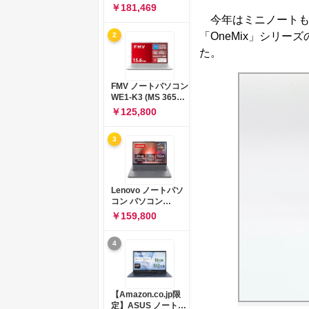
コン 15-fd 15.6イン
￥181,469
チ インテル Core 5
今年はミニノートも
120U メモリ16GB
「OneMix」シリー
2
SSD512GB
Windows 11
た。
Microsoft Office
2024搭載 WPS
Office搭載 カメラシ
FMV ノートパソコン
ャッター 指紋認証 薄
WE1-K3 (MS 365
型 Copilotキー搭載
Personal/Copilotキ
￥125,800
ナチュラルシルバー
ー搭載/Win 11/15.6
(BJ0M5PA-AAAI)
型/Core
3
i5/16GB/SSD
512GB/ホワイト)
FMVWK3E15W_AZ
Lenovo ノートパソ
コン パソコン
IdeaPad Slim 3 14.0
￥159,800
インチ AMD
Ryzen™ 5 8640HS
4
メモリ16GB
SSD512GB
Microsoft 365 試用
版 Windows11 バッ
テリー駆動12.6時間
【Amazon.co.jp限
重量1.39kg ルナグレ
定】ASUS ノートパ