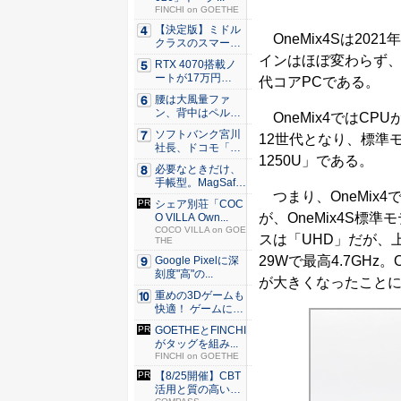
FINCHI on GOETHE
【決定版】ミドル
OneMix4Sは20
クラスのスマート
フォンの...
インはほぼ変わらず、
RTX 4070搭載ノ
ートが17万円
代コアPCである。
台。...
腰は大風量ファ
ン、背中はペルチ
OneMix4ではCPUが
ェ冷却。ダ...
ソフトバンク宮川
12世代となり、標準モ
社長、ドコモ「ah
1250U」である。
amo...
必要なときだけ、
手帳型。MagSaf
つまり、OneMix4
e・...
シェア別荘「COC
が、OneMix4S標準
O VILLA Own...
COCO VILLA on GOE
スは「UHD」だが、上位
THE
29Wで最高4.7GH
Google Pixelに深
刻度"高"の...
が大きくなったこと
重めの3Dゲームも
快適！ ゲームに強
いH...
GOETHEとFINCHI
がタッグを組み...
FINCHI on GOETHE
【8/25開催】CBT
活用と質の高い探