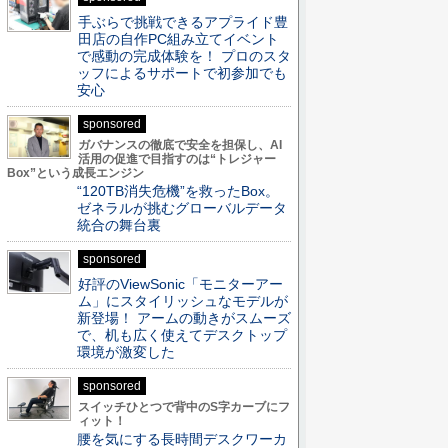
手ぶらで挑戦できるアプライド豊
田店の自作PC組み立てイベント
で感動の完成体験を！ プロのスタ
ッフによるサポートで初参加でも
安心
sponsored
ガバナンスの徹底で安全を担保し、AI
活用の促進で目指すのは“トレジャー
Box”という成長エンジン
“120TB消失危機”を救ったBox。
ゼネラルが挑むグローバルデータ
統合の舞台裏
sponsored
好評のViewSonic「モニターアー
ム」にスタイリッシュなモデルが
新登場！ アームの動きがスムーズ
で、机も広く使えてデスクトップ
環境が激変した
sponsored
スイッチひとつで背中のS字カーブにフ
ィット！
腰を気にする長時間デスクワーカ