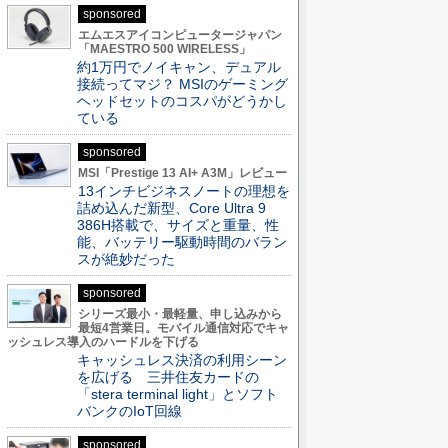
sponsored
エムエスアイコンピュータージャパン
「MAESTRO 500 WIRELESS」
約1万円でノイキャン、デュアル
接続ってマジ？ MSIのゲーミング
ヘッドセットのコスパがどうかし
ている
sponsored
MSI「Prestige 13 AI+ A3M」レビュー
13インチビジネスノートの理想を
詰め込んだ新型、Core Ultra 9
386H搭載で、サイズと重量、性
能、バッテリー駆動時間のバラン
スが絶妙だった
sponsored
シリーズ最小・最軽量、申し込みから
最短4営業日。モバイル通信対応でキャ
ッシュレス導入のハードルを下げる
キャッシュレス決済の利用シーン
を広げる 三井住友カードの
「stera terminal light」とソフト
バンクのIoT回線
sponsored