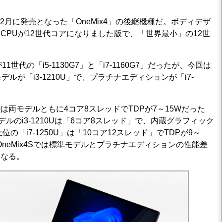
21年2月に発売となった「OneMix4」の後継機種だ。ボディデザ
CPUが12世代コアになりました版で、「世界最小」の12世
11世代の「i5-1130G7」と「i7-1160G7」だったが、今回は
デルが「i3-1210U」で、プラチナエディションが「i7-
では両モデルともに4コア8スレッドでTDPが7～15Wだった
モデルのi3-1210Uは「6コア8スレッド」で、内蔵グラフィック
の「i7-1250U」は「10コア12スレッド」でTDPが9～
z。OneMix4Sでは標準モデルとプラチナエディションの性能差
になる。