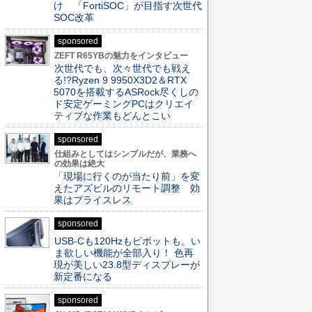
け 「FortiSOC」が目指す次世代
SOC改革
sponsored
ZEFT R65YBの魅力をインタビュー
次世代でも、次々世代でも戦え
る!?Ryzen 9 9950X3D2＆RTX
5070を搭載するASRock尽くしの
ド安定ゲーミングPCはクリエイ
ティブな作業もどんとこい
sponsored
仕組みとしてはシンプルだが、業務へ
の効果は絶大
「現場に行くのが当たり前」を変
えたアズビルのリモート調整 効
果はプライスレス
sponsored
USB-Cも120Hzもピボットも。い
ま欲しい機能が全部入り！ 色再
現が美しい23.8型ディスプレーが
新定番になる
sponsored