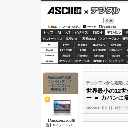
ASCII.jp
デジタル
トップ
AI
IoT
ビジネス
TECH
デジタル
i
アスキーキッズ
格安SIM
家電ASCII
アスキーグルメ
週刊
FMV
mouse
iiyamaPC
Sycom
PC
ELECOM
AMD
ASUS ROG
Digital
GIGABYTE
JAWS
Acrobat
kintone
Azure
Business
S
JAPANNEXT
マカフィー
キヤノンMJ
ソフマップ
Special
Amazon売れ筋
ランキング「ノ
テックワンから発売に
ートパソコン」
（在庫あり）
世界最小の12世
ー ＝ カバンに
1
2022年12月21日 10時00
【Amazon.co.jp限
定】HP ノートパソ