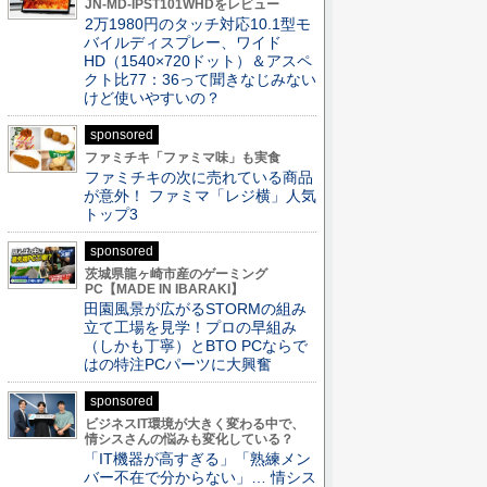
JN-MD-IPST101WHDをレビュー
2万1980円のタッチ対応10.1型モ
バイルディスプレー、ワイド
HD（1540×720ドット）＆アスペ
クト比77：36って聞きなじみない
けど使いやすいの？
sponsored
ファミチキ「ファミマ味」も実食
ファミチキの次に売れている商品
が意外！ ファミマ「レジ横」人気
トップ3
sponsored
茨城県龍ヶ崎市産のゲーミング
PC【MADE IN IBARAKI】
田園風景が広がるSTORMの組み
立て工場を見学！プロの早組み
（しかも丁寧）とBTO PCならで
はの特注PCパーツに大興奮
sponsored
ビジネスIT環境が大きく変わる中で、
情シスさんの悩みも変化している？
「IT機器が高すぎる」「熟練メン
バー不在で分からない」… 情シス