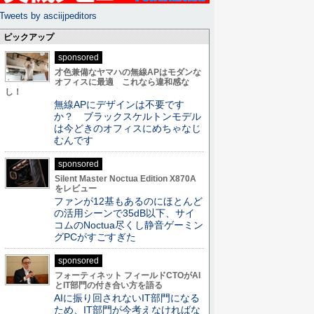
Tweets by asciijpeditors
ピックアップ
sponsored
才色兼備なヤマハの無線APはモダンな
オフィスに最適 これなら違和感な
し！
無線APにデザインは不要です
か？ ブラックスケルトンモデル
は今どきのオフィスにめちゃなじ
むんです
sponsored
Silent Master Noctua Edition X870A
をレビュー
ファンが12基もあるのにほとんど
の活用シーンで35dB以下、サイ
コムのNoctua尽くし静音ゲーミン
グPCがすごすぎた
sponsored
フォーティネット フィールドCTOがAI
とIT部門の付き合い方を語る
AIに振り回されないIT部門になる
ため、IT部門が今考えなければな