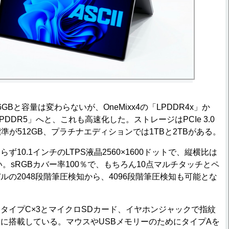
Bと容量は変わらないが、OneMixx4の「LPDDR4x」か
PDDR5」へと、これも高速化した。ストレージはPCIe 3.0
準が512GB、プラチナエディションでは1TBと2TBがある。
10.1インチのLTPS液晶2560×1600ドットで、縦横比は
い。sRGBカバー率100％で、もちろん10点マルチタッチとペ
ルの2048段階筆圧検知から、4096段階筆圧検知も可能とな
イプC×3とマイクロSDカード、イヤホンジャックで指紋
に搭載している。マウスやUSBメモリーのためにタイプAを