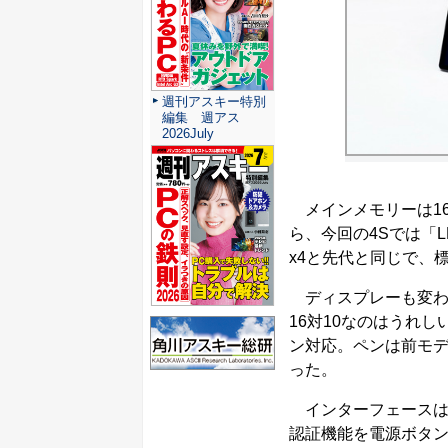
週刊アスキー特別
編集 週アス
2026July
メインメモリーは16G
ら、今回の4Sでは「L
x4と先代と同じで、標
ディスプレーも変わらず
16対10なのはうれし
ン対応。ペンは前モデ
った。
インターフェースはタ
認証機能を電源ボタン