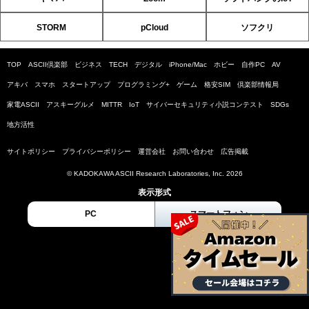
STORM
pCloud
ソフクリ
TOP
ASCII倶楽部
ビジネス
TECH
デジタル
iPhone/Mac
ホビー
自作PC
AV
アキバ
スマホ
スタートアップ
プログラミング+
ゲーム
格安SIM
倶楽部情報局
家電ASCII
アスキーグルメ
MITTR
IoT
サイバーセキュリティ小説コンテスト
SDGs
地方活性
サイトポリシー
プライバシーポリシー
運営会社
お問い合わせ
広告掲載
© KADOKAWA ASCII Research Laboratories, Inc. 2026
表示形式
PC
スマートフォン