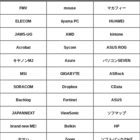
FMV
mouse
マカフィー
ELECOM
iiyama PC
HUAWEI
JAWS-UG
AMD
kintone
Acrobat
Sycom
ASUS ROG
キヤノンMJ
Azure
パソコンSEVEN
MSI
GIGABYTE
ASRock
SORACOM
Dropbox
CData
Backlog
Fortinet
ASUS
JAPANNEXT
ViewSonic
ソフマップ
brand new ME!
Belkin
HP
ヤマハ
Zoom
ソフトバンクのIoT