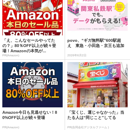
「え、こんなセールやってた
povo、“ギガ無料駅”600駅超
の？」80％OFF以上が続々登
え 東急・小田急・京王も追加
場！Amazonの本気が...
PR(Amazon)
2026年6月2日
Amazon今日も見逃せない！8
「宝くじ、運じゃなかった」当
0%OFF以上が続々登場
たる人は“同じこと”してる
PR(Amazon)
PR(合同会社デジタルファーム )