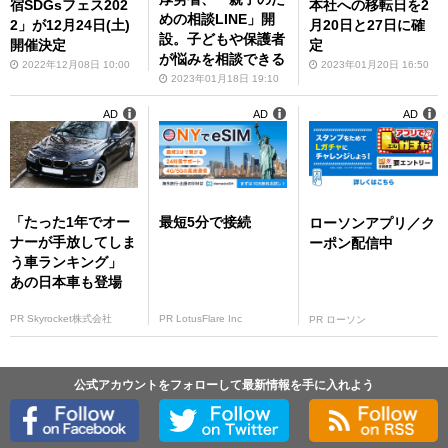
宿SDGsフェス202
本社への移転日を2
めの相談LINE」開
2」が12月24日(土)
月20日と27日に確
設。子どもや保護者
開催決定
定
が悩みを相談できる
2022年12月08日 10:00
2023年01月20日 16:50
2023年01月18日 19:10
AD
AD
AD
「たった1年でオー
最短5分で接続
ローソンアプリ／ク
ナーが手放してしま
ーポン配信中
う車ランキング」
あの日本車も登場
PR Skyrocket株式会社
PR LotusFlare Inc
PR ローソン
公式アカウントをフォローして最新情報を手に入れよう