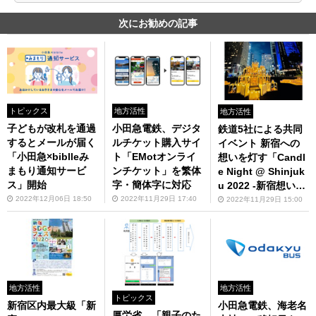
次にお勧めの記事
トピックス
地方活性
地方活性
子どもが改札を通過
小田急電鉄、デジタ
鉄道5社による共同
するとメールが届く
ルチケット購入サイ
イベント 新宿への
「小田急×biblleみ
ト「EMotオンライ
想いを灯す「Candl
まもり通知サービ
ンチケット」を繁体
e Night @ Shinjuk
ス」開始
字・簡体字に対応
u 2022 -新宿想い
線-」が開催
2022年12月06日 18:50
2022年11月29日 17:40
2022年11月29日 15:00
地方活性
地方活性
トピックス
新宿区内最大級「新
小田急電鉄、海老名
厚労省、「親子のた