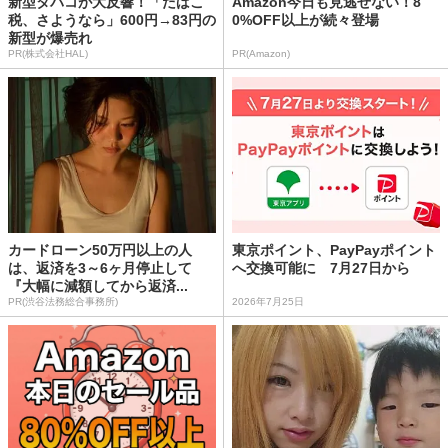
新型タバコが大反響！「たばこ
Amazon今日も見逃せない！8
税、さようなら」600円→83円の
0%OFF以上が続々登場
新型が爆売れ
PR(株式会社HAL)
PR(Amazon)
カードローン50万円以上の人
東京ポイント、PayPayポイント
は、返済を3～6ヶ月停止して
へ交換可能に 7月27日から
『大幅に減額してから返済...
PR(渋谷法務総合事務所)
2026年7月25日