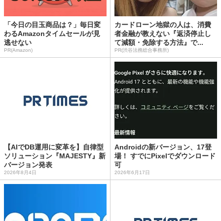
「今日の目玉商品は？」毎日変
カードローン地獄の人は、消費
わるAmazonタイムセールが見
者金融が教えない『返済停止し
逃せない
て減額・免除する方法』で...
PR(Amazon)
PR(渋谷法務総合事務所)
【AIでDB運用に変革を】自律型
Androidの新バージョン、17登
ソリューション『MAJESTY』新
場！ すでにPixelでダウンロード
バージョン発表
可
2026年8月4日
2026年6月17日