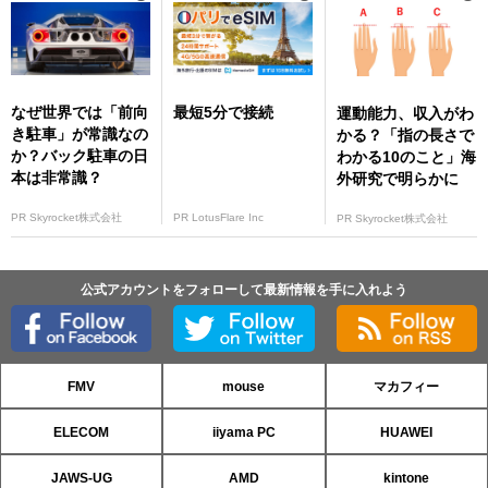
なぜ世界では「前向
最短5分で接続
運動能力、収入がわ
き駐車」が常識なの
かる？「指の長さで
か？バック駐車の日
わかる10のこと」海
本は非常識？
外研究で明らかに
PR Skyrocket株式会社
PR LotusFlare Inc
PR Skyrocket株式会社
公式アカウントをフォローして最新情報を手に入れよう
FMV
mouse
マカフィー
ELECOM
iiyama PC
HUAWEI
JAWS-UG
AMD
kintone