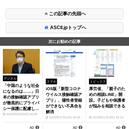
この記事の先頭へ
ASCII.jpトップへ
次にお勧めの記事
デジタル
スマホ
トピックス
「中国のような社会
iOS版「新型コロナ
厚労省、「親子のた
になるのは……」日
ウイルス接触確認ア
めの相談LINE」開
本の接触確認アプリ
プリ」、陽性者登録
設。子どもや保護者
が徹底的にプライバ
ができない不具合を
が悩みを相談できる
シー保護に配慮した
解消
背景
2020年08月04日 09:00
2020年07月13日 19:00
2023年01月18日 19:10
AD
AD
AD