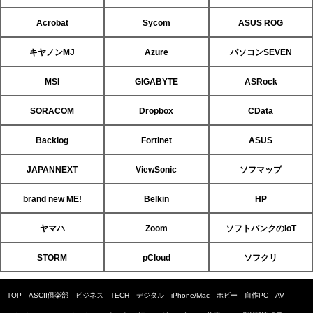
Acrobat
Sycom
ASUS ROG
キヤノンMJ
Azure
パソコンSEVEN
MSI
GIGABYTE
ASRock
SORACOM
Dropbox
CData
Backlog
Fortinet
ASUS
JAPANNEXT
ViewSonic
ソフマップ
brand new ME!
Belkin
HP
ヤマハ
Zoom
ソフトバンクのIoT
STORM
pCloud
ソフクリ
TOP
ASCII倶楽部
ビジネス
TECH
デジタル
iPhone/Mac
ホビー
自作PC
AV