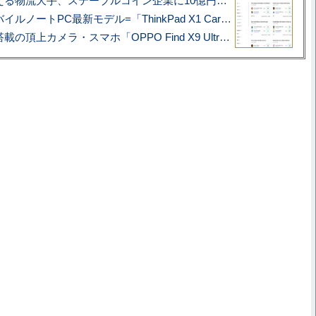
アマゾン配送を支える物流大手、ステーブルコイン企業に10億円投資のワケ
あこがれの旗艦モバイルノートPC最新モデル=「ThinkPad X1 Carbon Gen 14 Aura Edition」実機レビュー
ハッセルブラッド搭載の頂上カメラ・スマホ「OPPO Find X9 Ultra」実写レビュー=プロが本気で徹底撮影しました!!