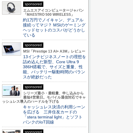
sponsored
エムエスアイコンピュータージャパン
「MAESTRO 500 WIRELESS」
約1万円でノイキャン、デュアル
接続ってマジ？ MSIのゲーミング
ヘッドセットのコスパがどうかし
ている
sponsored
MSI「Prestige 13 AI+ A3M」レビュー
13インチビジネスノートの理想を
詰め込んだ新型、Core Ultra 9
386H搭載で、サイズと重量、性
能、バッテリー駆動時間のバラン
スが絶妙だった
sponsored
シリーズ最小・最軽量、申し込みから
最短4営業日。モバイル通信対応でキャ
ッシュレス導入のハードルを下げる
キャッシュレス決済の利用シーン
を広げる 三井住友カードの
「stera terminal light」とソフト
バンクのIoT回線
sponsored