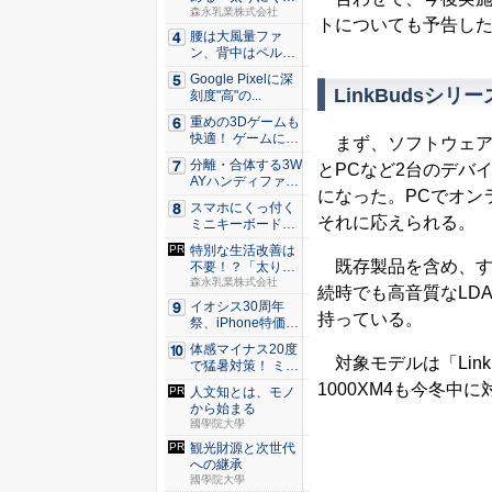
カラダづ...
森永乳業株式会社
トについても予告し
腰は大風量ファ
ン、背中はペルチ
ェ冷却。ダ...
Google Pixelに深
LinkBudsシ
刻度"高"の...
重めの3Dゲームも
快適！ ゲームに強
まず、ソフトウェアア
いH...
分離・合体する3W
とPCなど2台のデバ
AYハンディファ
になった。PCでオン
ン。置...
スマホにくっ付く
それに応えられる。
ミニキーボード！
触ってわ...
特別な生活改善は
既存製品を含め、すべ
不要！？「太りに
くいカラ...
森永乳業株式会社
続時でも高音質なLD
イオシス30周年
持っている。
祭、iPhone特価品
を...
体感マイナス20度
対象モデルは「LinkB
で猛暑対策！ ミズ
ノの...
1000XM4も今冬中
人文知とは、モノ
から始まる
國學院大學
観光財源と次世代
への継承
國學院大學