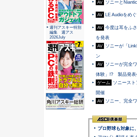
ソニーとNian
AV
LE Audi
AV
今度は耳をふさ
週刊アスキー特別
AV
編集 週アス
2026July
を発表
ソニーが「Li
AV
ン
ソニーが完全ワ
AV
体験」!? 製品発
ソニーストア
ゲーム
開催
ソニー、完全ワ
AV
プロ野球も対象に