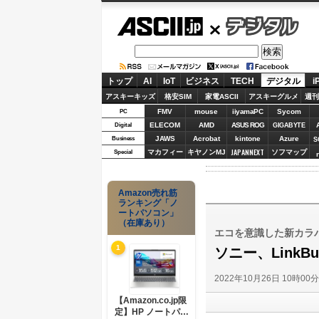
ASCII.jp
デジタル
トップ
AI
IoT
ビジネス
TECH
デジタル
i
アスキーキッズ
格安SIM
家電ASCII
アスキーグルメ
週刊
FMV
mouse
iiyamaPC
Sycom
PC
ELECOM
AMD
ASUS ROG
Digital
GIGABYTE
JAWS
Acrobat
kintone
Azure
Business
S
JAPANNEXT
マカフィー
キヤノンMJ
ソフマップ
Special
Amazon売れ筋
ランキング「ノ
ートパソコン」
（在庫あり）
エコを意識した新カラバリ“E
1
ソニー、Link
2022年10月26日 10時00
【Amazon.co.jp限
定】HP ノートパソ