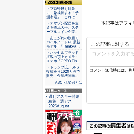
ASCII倶楽部
・プロ野球も対象
に、急成長する「予
測市場」 これは…
本記事はアフィ
・アマゾン配送を支
える物流大手、ステ
ーブルコイン企業…
・あこがれの旗艦モ
バイルノートPC最新
モデル=「ThinkPa…
・ハッセルブラッド
搭載の頂上カメラ・
スマホ「OPPO Fin…
・トランプ氏、SNS
投稿を月1620万円で
販売 金融機関向…
ASCII倶楽部とは
注目ニュース
週刊アスキー特別
編集 週アス
2026August