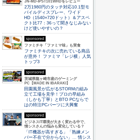
JN-MD-IPST101WHDをレビュー
2万1980円のタッチ対応10.1型モ
バイルディスプレー、ワイド
HD（1540×720ドット）＆アスペ
クト比77：36って聞きなじみない
けど使いやすいの？
sponsored
ファミチキ「ファミマ味」も実食
ファミチキの次に売れている商品
が意外！ ファミマ「レジ横」人気
トップ3
sponsored
茨城県龍ヶ崎市産のゲーミング
PC【MADE IN IBARAKI】
田園風景が広がるSTORMの組み
立て工場を見学！プロの早組み
（しかも丁寧）とBTO PCならで
はの特注PCパーツに大興奮
sponsored
ビジネスIT環境が大きく変わる中で、
情シスさんの悩みも変化している？
「IT機器が高すぎる」「熟練メン
バー不在で分からない」… 情シス