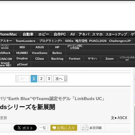
Phone/Mac
自動車
ホビー
自作PC
AV
アキバ
スマホ
ゲ
スタートアップ
アスキー
TeamLeaders
プログラミング+
SDGs
地方活性
PUACL2026
ChallengersJP
パソコン
ゲーミングPC
MSI
ASUS
HP
STORM
SEVEN
ASRock
HUAWEI
ViewSonic
Belkin
ソフトバンクの
Dropbox
CData
Backlog
Fortinet
ヤマハ
Zoom
ORACOM
IoT
brand
pCloud
new ME!
前へ
1
2
3
次へ
arth Blue”やTeams認定モデル「LinkBuds UC」
Budsシリーズを新展開
分更新
文● ASCII
お気に入り
一覧