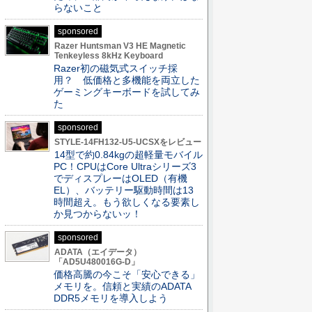
らないこと
sponsored
Razer Huntsman V3 HE Magnetic
Tenkeyless 8kHz Keyboard
Razer初の磁気式スイッチ採
用？ 低価格と多機能を両立した
ゲーミングキーボードを試してみ
た
sponsored
STYLE-14FH132-U5-UCSXをレビュー
14型で約0.84kgの超軽量モバイル
PC！CPUはCore Ultraシリーズ3
でディスプレーはOLED（有機
EL）、バッテリー駆動時間は13
時間超え。もう欲しくなる要素し
か見つからないッ！
sponsored
ADATA（エイデータ）
「AD5U480016G-D」
価格高騰の今こそ「安心できる」
メモリを。信頼と実績のADATA
DDR5メモリを導入しよう