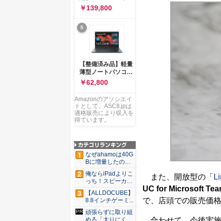
ー 83K9003JJP ノー
ソコン Vivobook 15
￥139,800
トPC
M1502NAQ 15.6イ
ンチ AMD Ryzen 7
5
170 メモリ16GB
SSD 512GB
Microsoft 365
Personal (24か月版)
搭載 Windows 11 重
【整備済み品】軽量
量1.7kg Wi-Fi 6E ク
薄型ノートパソコン
ワイエットブルー
dynabook G83 ■
￥62,800
M1502NAQ-
13.3型
R7165BUWS
FHD(1920x1080) -
Amazonのアソシエイ
高性能第11世代Core
トとして、ASCII.jpは
i5-1135G7 - メモリ
適格販売により収入を
16GB - SSD 256GB
得ています。
- Webカメラ -
WiFi&Bluetooth -
USB Type-C - MS
Office 2021 - Win11
なぜahamoは40G
搭載
Bに増量したの
か ...
俺ならiPadよりこ
また、開放型の「
L
っち！スピーカー
UC for Microsoft Te
9個...
【ALLDOCUBE】
で、店頭での販売価格
8.8インチゲーミ...
頑張らずに取り組
合わせて、今後実施
める「太りにくい