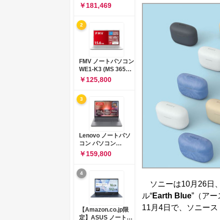
コン 15-fd 15.6イン
￥181,469
チ インテル Core 5
120U メモリ16GB
2
SSD512GB
Windows 11
Microsoft Office
2024搭載 WPS
Office搭載 カメラシ
FMV ノートパソコン
ャッター 指紋認証 薄
WE1-K3 (MS 365
型 Copilotキー搭載
Personal/Copilotキ
￥125,800
ナチュラルシルバー
ー搭載/Win 11/15.6
(BJ0M5PA-AAAI)
型/Core
3
i5/16GB/SSD
512GB/ホワイト)
FMVWK3E15W_AZ
Lenovo ノートパソ
コン パソコン
IdeaPad Slim 3 14.0
￥159,800
インチ AMD
Ryzen™ 5 8640HS
4
メモリ16GB
SSD512GB
ソニーは10月26日
Microsoft 365 試用
ル“
Earth Blue
”（アー
版 Windows11 バッ
テリー駆動12.6時間
11月4日で、ソニース
【Amazon.co.jp限
重量1.39kg ルナグレ
定】ASUS ノートパ