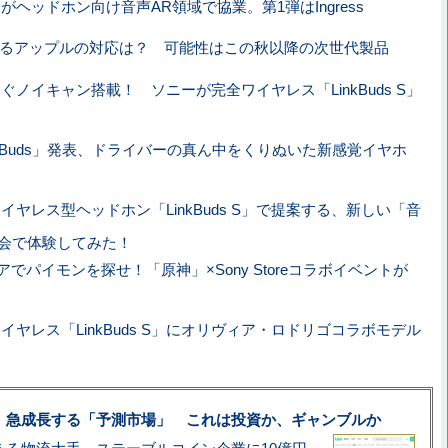
ticがヘッドホン向け音声AR領域で協業。第1弾はIngress
oをめぐるアップルの対応は？ 可能性はこの秋以降の次世代製品
ぐノイキャン搭載！ ソニーが完全ワイヤレス「LinkBuds S」
nkBuds」発表、ドライバーの真ん中をくりぬいた新感覚イヤホ
イヤレス型ヘッドホン「LinkBuds S」で提案する、新しい「音
表会で体験してみた！
でパイモンを探せ！「原神」×Sony Storeコラボイベントが
イヤレス「LinkBuds S」にオリヴィア・ロドリゴコラボモデル
、急成長する「予測市場」 これは投資か、ギャンブルか