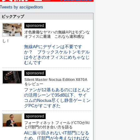
Tweets by asciijpeditors
ピックアップ
sponsored
才色兼備なヤマハの無線APはモダンな
オフィスに最適 これなら違和感な
し！
無線APにデザインは不要です
か？ ブラックスケルトンモデル
は今どきのオフィスにめちゃなじ
むんです
sponsored
Silent Master Noctua Edition X870A
をレビュー
ファンが12基もあるのにほとんど
の活用シーンで35dB以下、サイ
コムのNoctua尽くし静音ゲーミン
グPCがすごすぎた
sponsored
フォーティネット フィールドCTOがAI
とIT部門の付き合い方を語る
AIに振り回されないIT部門になる
ため、IT部門が今考えなければな