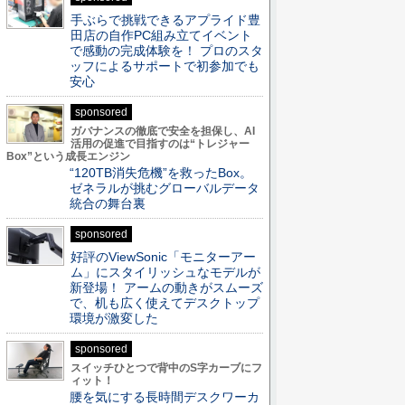
手ぶらで挑戦できるアプライド豊
田店の自作PC組み立てイベント
で感動の完成体験を！ プロのスタ
ッフによるサポートで初参加でも
安心
sponsored
ガバナンスの徹底で安全を担保し、AI
活用の促進で目指すのは“トレジャー
Box”という成長エンジン
“120TB消失危機”を救ったBox。
ゼネラルが挑むグローバルデータ
統合の舞台裏
sponsored
好評のViewSonic「モニターアー
ム」にスタイリッシュなモデルが
新登場！ アームの動きがスムーズ
で、机も広く使えてデスクトップ
環境が激変した
sponsored
スイッチひとつで背中のS字カーブにフ
ィット！
腰を気にする長時間デスクワーカ