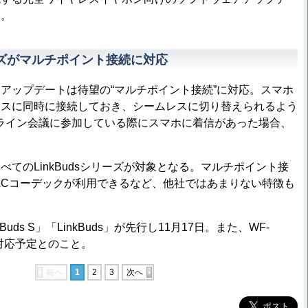
た。
リーズがマルチポイント接続に対応
ップデートは待望の“マルチポイント接続”に対応。スマホ
イスに同時に接続しておき、シームレスに切り替えられるよう
ライン会議に参加している際にスマホに着信があった場合、
てのLinkBudsシリーズが対象となる。マルチポイント接
ACコーデックが利用できるなど、他社ではあまりない特徴も
uds S」「LinkBuds」が先行し11月17日。また、WF-
に対応予定とのこと。
前へ
1
2
3
次へ