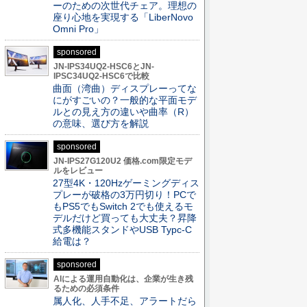
ーのための次世代チェア。理想の
座り心地を実現する「LiberNovo
Omni Pro」
sponsored
JN-IPS34UQ2-HSC6とJN-
IPSC34UQ2-HSC6で比較
曲面（湾曲）ディスプレーってな
にがすごいの？一般的な平面モデ
ルとの見え方の違いや曲率（R）
の意味、選び方を解説
sponsored
JN-IPS27G120U2 価格.com限定モデ
ルをレビュー
27型4K・120Hzゲーミングディス
プレーが破格の3万円切り！PCで
もPS5でもSwitch 2でも使えるモ
デルだけど買っても大丈夫？昇降
式多機能スタンドやUSB Typc-C
給電は？
sponsored
AIによる運用自動化は、企業が生き残
るための必須条件
属人化、人手不足、アラートだら