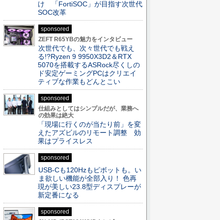
け 「FortiSOC」が目指す次世代
SOC改革
sponsored
ZEFT R65YBの魅力をインタビュー
次世代でも、次々世代でも戦え
る!?Ryzen 9 9950X3D2＆RTX
5070を搭載するASRock尽くしの
ド安定ゲーミングPCはクリエイ
ティブな作業もどんとこい
sponsored
仕組みとしてはシンプルだが、業務へ
の効果は絶大
「現場に行くのが当たり前」を変
えたアズビルのリモート調整 効
果はプライスレス
sponsored
USB-Cも120Hzもピボットも。い
ま欲しい機能が全部入り！ 色再
現が美しい23.8型ディスプレーが
新定番になる
sponsored