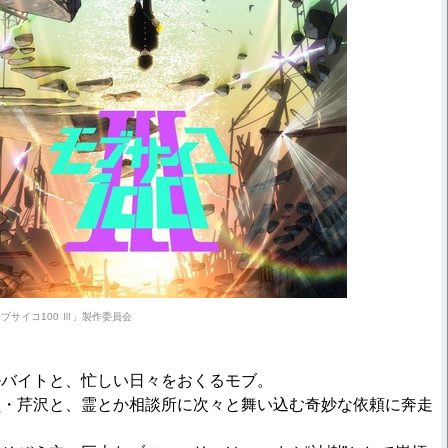
ブサイコ100 Ⅲ」製作委員会
ルバイトと、忙しい日々をおくるモブ。
員・芹沢と、霊とか相談所に次々と舞い込む奇妙な依頼に奔走