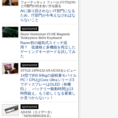
フォーティネット フィールドCTOがAI
とIT部門の付き合い方を語る
AIに振り回されないIT部門になる
ため、IT部門が今考えなければな
らないこと
sponsored
Razer Huntsman V3 HE Magnetic
Tenkeyless 8kHz Keyboard
Razer初の磁気式スイッチ採
用？ 低価格と多機能を両立した
ゲーミングキーボードを試してみ
た
sponsored
STYLE-14FH132-U5-UCSXをレビュー
14型で約0.84kgの超軽量モバイル
PC！CPUはCore Ultraシリーズ3
でディスプレーはOLED（有機
EL）、バッテリー駆動時間は13
時間超え。もう欲しくなる要素し
か見つからないッ！
sponsored
ADATA（エイデータ）
「AD5U480016G-D」