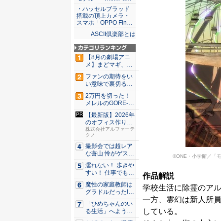
・ハッセルブラッド
搭載の頂上カメラ・
スマホ「OPPO Fin…
ASCII倶楽部とは
【8月の劇場アニ
メ】まどマギ、13
年ぶり...
ファンの期待をい
い意味で裏切る出
来栄え！...
2万円を切った！
メレルのGORE-T
E...
【最新版】2026年
のオフィス作り攻
略ガ...
株式会社アルファーテ
クノ
撮影会では超レア
な蒼山 怜がゲスト
©ONE・小学館／「モ
登場！...
濡れない！ 歩きや
すい！ 仕事でも履
作品解説
ける...
魔性の家庭教師は
学校生活に除霊のア
グラドルだった!?
一方、霊幻は新人所
村雨...
「ひめちゃんのい
している。
る生活」へようこ
そ！ 「...