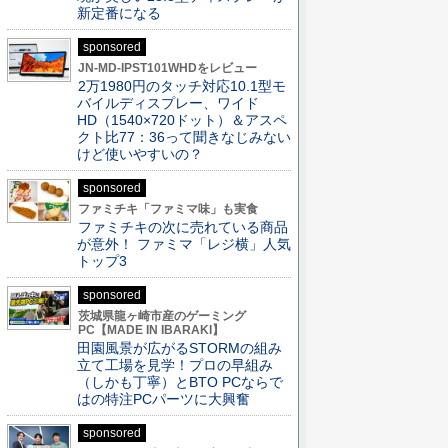
新定番になる
sponsored
JN-MD-IPST101WHDをレビュー
2万1980円のタッチ対応10.1型モ
バイルディスプレー、ワイド
HD（1540×720ドット）＆アスペ
クト比77：36って聞きなじみない
けど使いやすいの？
sponsored
ファミチキ「ファミマ味」も実食
ファミチキの次に売れている商品
が意外！ ファミマ「レジ横」人気
トップ3
sponsored
茨城県龍ヶ崎市産のゲーミング
PC【MADE IN IBARAKI】
田園風景が広がるSTORMの組み
立て工場を見学！プロの早組み
（しかも丁寧）とBTO PCならで
はの特注PCパーツに大興奮
sponsored