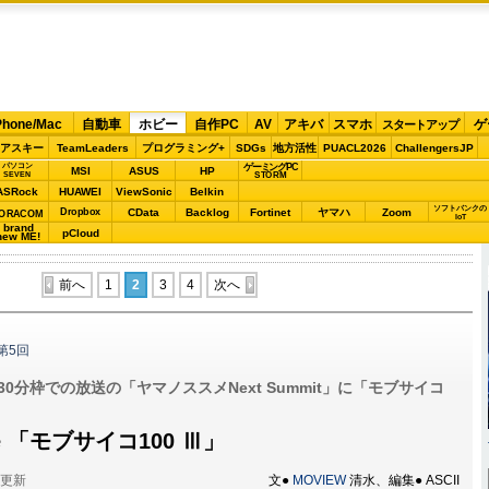
Phone/Mac
自動車
ホビー
自作PC
AV
アキバ
スマホ
ゲ
スタートアップ
アスキー
TeamLeaders
プログラミング+
SDGs
地方活性
PUACL2026
ChallengersJP
パソコン
ゲーミングPC
MSI
ASUS
HP
STORM
SEVEN
ASRock
HUAWEI
ViewSonic
Belkin
ソフトバンクの
Dropbox
CData
Backlog
Fortinet
ヤマハ
Zoom
ORACOM
IoT
brand
pCloud
new ME!
前へ
1
2
3
4
次へ
第5回
30分枠での放送の「ヤマノススメNext Summit」に「モブサイコ
One 「モブサイコ100 Ⅲ」
分更新
文●
MOVIEW
清水、編集● ASCII