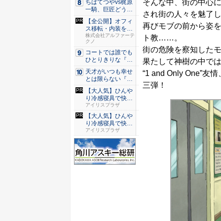
そんな中、街の中心に
ちばてつやvs梶原
一騎、巨匠どうし
され街の人々を魅了
のガチ...
【全公開】オフィ
再びモブの前から姿
ス移転・内装を成
功に導く...
株式会社アルファーテ
ト教……。
クノ
街の危険を察知した
コートでは誰でも
ひとりきりな『エ
果たして神樹の中で
ースをね...
天才がいつも幸せ
“1 and Only 
とは限らない『ダ
三弾！
イヤモン...
【大人気】ひんや
り冷感寝具で快適
な睡眠を...
アイリスプラザ
【大人気】ひんや
り冷感寝具で快適
な睡眠を...
アイリスプラザ