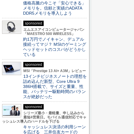
価格高騰の今こそ「安心できる」
メモリを。信頼と実績のADATA
DDR5メモリを導入しよう
sponsored
エムエスアイコンピュータージャパン
「MAESTRO 500 WIRELESS」
約1万円でノイキャン、デュアル
接続ってマジ？ MSIのゲーミング
ヘッドセットのコスパがどうかし
ている
sponsored
MSI「Prestige 13 AI+ A3M」レビュー
13インチビジネスノートの理想を
詰め込んだ新型、Core Ultra 9
386H搭載で、サイズと重量、性
能、バッテリー駆動時間のバラン
スが絶妙だった
sponsored
シリーズ最小・最軽量、申し込みから
最短4営業日。モバイル通信対応でキャ
ッシュレス導入のハードルを下げる
キャッシュレス決済の利用シーン
を広げる 三井住友カードの