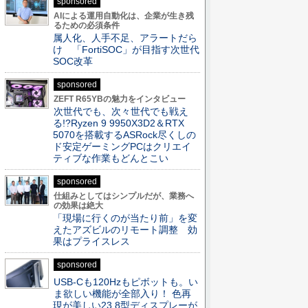
sponsored
AIによる運用自動化は、企業が生き残
るための必須条件
属人化、人手不足、アラートだら
け 「FortiSOC」が目指す次世代
SOC改革
sponsored
ZEFT R65YBの魅力をインタビュー
次世代でも、次々世代でも戦え
る!?Ryzen 9 9950X3D2＆RTX
5070を搭載するASRock尽くしの
ド安定ゲーミングPCはクリエイ
ティブな作業もどんとこい
sponsored
仕組みとしてはシンプルだが、業務へ
の効果は絶大
「現場に行くのが当たり前」を変
えたアズビルのリモート調整 効
果はプライスレス
sponsored
USB-Cも120Hzもピボットも。い
ま欲しい機能が全部入り！ 色再
現が美しい23.8型ディスプレーが