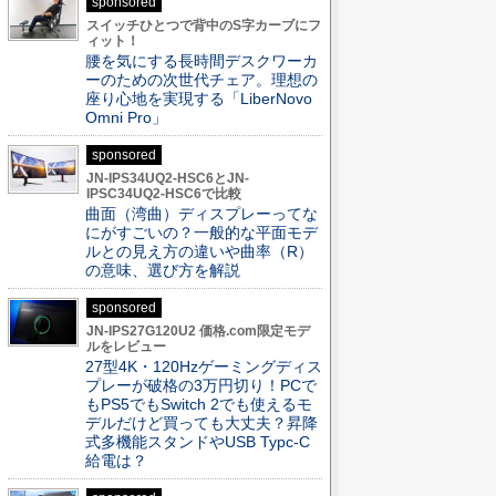
sponsored
スイッチひとつで背中のS字カーブにフ
ィット！
腰を気にする長時間デスクワーカ
ーのための次世代チェア。理想の
座り心地を実現する「LiberNovo
Omni Pro」
sponsored
JN-IPS34UQ2-HSC6とJN-
IPSC34UQ2-HSC6で比較
曲面（湾曲）ディスプレーってな
にがすごいの？一般的な平面モデ
ルとの見え方の違いや曲率（R）
の意味、選び方を解説
sponsored
JN-IPS27G120U2 価格.com限定モデ
ルをレビュー
27型4K・120Hzゲーミングディス
プレーが破格の3万円切り！PCで
もPS5でもSwitch 2でも使えるモ
デルだけど買っても大丈夫？昇降
式多機能スタンドやUSB Typc-C
給電は？