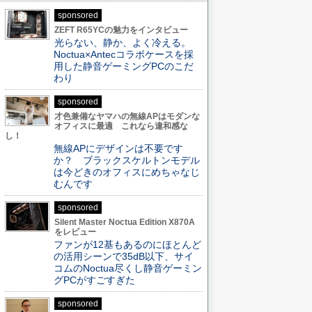
sponsored
ZEFT R65YCの魅力をインタビュー
光らない、静か、よく冷える。
Noctua×Antecコラボケースを採
用した静音ゲーミングPCのこだ
わり
sponsored
才色兼備なヤマハの無線APはモダンな
オフィスに最適 これなら違和感な
し！
無線APにデザインは不要です
か？ ブラックスケルトンモデル
は今どきのオフィスにめちゃなじ
むんです
sponsored
Silent Master Noctua Edition X870A
をレビュー
ファンが12基もあるのにほとんど
の活用シーンで35dB以下、サイ
コムのNoctua尽くし静音ゲーミン
グPCがすごすぎた
sponsored