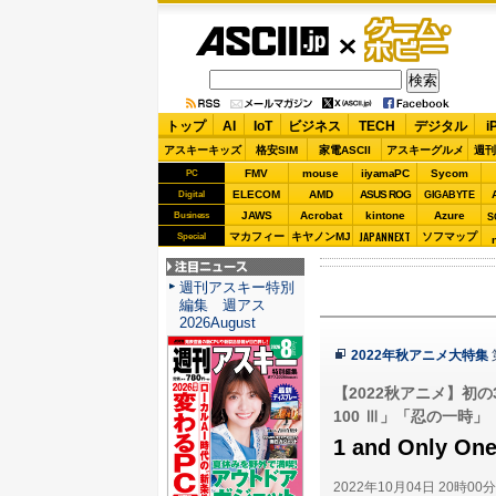
ASCII.jp
ゲーム・
ホビー
トップ
AI
IoT
ビジネス
TECH
デジタル
i
アスキーキッズ
格安SIM
家電ASCII
アスキーグルメ
週刊
FMV
mouse
iiyamaPC
Sycom
PC
ELECOM
AMD
ASUS ROG
Digital
GIGABYTE
JAWS
Acrobat
kintone
Azure
Business
S
JAPANNEXT
マカフィー
キヤノンMJ
ソフマップ
Special
注目ニュース
週刊アスキー特別
編集 週アス
2026August
2022年秋アニメ大特集
【2022秋アニメ】初の
100 Ⅲ」「忍の一時」
1 and Only 
2022年10月04日 20時00