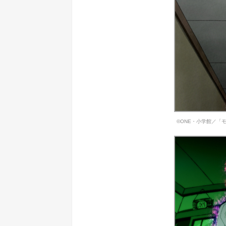
©ONE・小学館／「モ