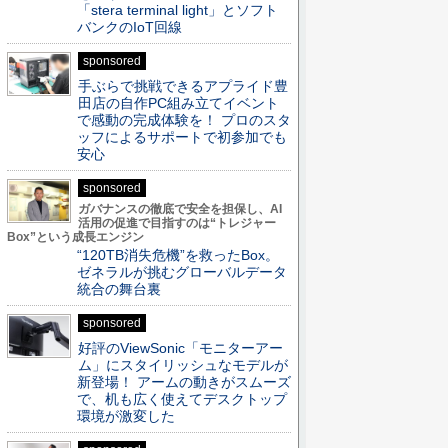
「stera terminal light」とソフト
バンクのIoT回線
sponsored
手ぶらで挑戦できるアプライド豊
田店の自作PC組み立てイベント
で感動の完成体験を！ プロのスタ
ッフによるサポートで初参加でも
安心
sponsored
ガバナンスの徹底で安全を担保し、AI
活用の促進で目指すのは“トレジャー
Box”という成長エンジン
“120TB消失危機”を救ったBox。
ゼネラルが挑むグローバルデータ
統合の舞台裏
sponsored
好評のViewSonic「モニターアー
ム」にスタイリッシュなモデルが
新登場！ アームの動きがスムーズ
で、机も広く使えてデスクトップ
環境が激変した