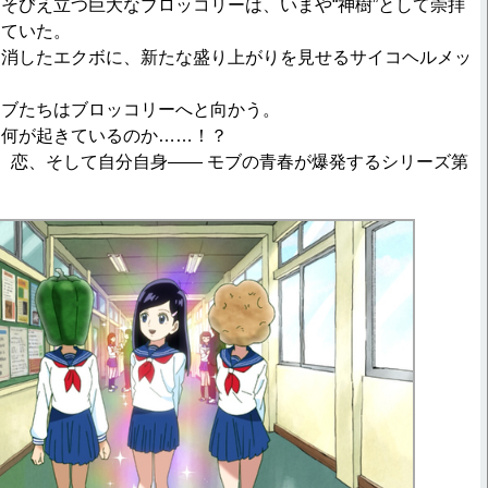
そびえ立つ巨大なブロッコリーは、いまや“神樹”として崇拝
していた。
を消したエクボに、新たな盛り上がりを見せるサイコヘルメッ
モブたちはブロッコリーへと向かう。
は何が起きているのか……！？
One”友情、恋、そして自分自身―― モブの青春が爆発するシリーズ第