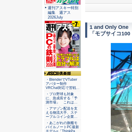
週刊アスキー特別
編集 週アス
2026July
1 and Only One
「モブサイコ100
ASCII倶楽部
・BlenderでVTuber
アバター制作
VRChat対応で苦戦…
・プロ野球も対象
に、急成長する「予
測市場」 これは…
・アマゾン配送を支
える物流大手、ステ
ーブルコイン企業…
・あこがれの旗艦モ
バイルノートPC最新
モデル=「ThinkPa…