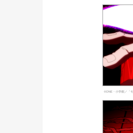
©ONE・小学館／「モ