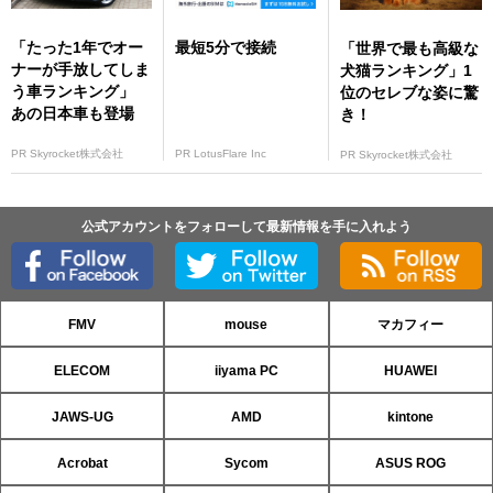
「たった1年でオー
最短5分で接続
「世界で最も高級な
ナーが手放してしま
犬猫ランキング」1
う車ランキング」
位のセレブな姿に驚
あの日本車も登場
き！
PR Skyrocket株式会社
PR LotusFlare Inc
PR Skyrocket株式会社
公式アカウントをフォローして最新情報を手に入れよう
FMV
mouse
マカフィー
ELECOM
iiyama PC
HUAWEI
JAWS-UG
AMD
kintone
Acrobat
Sycom
ASUS ROG