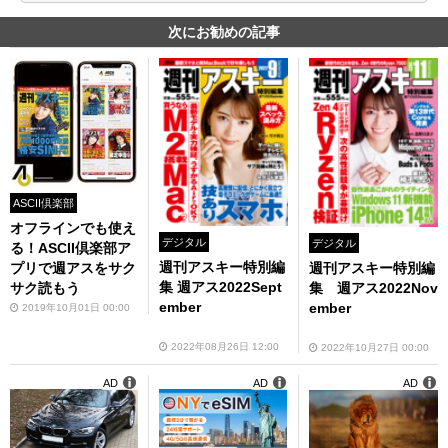
次にお勧めの記事
ASCII倶楽部
オフラインでも使え
デジタル
デジタル
る！ASCII倶楽部ア
週刊アスキー特別編
プリで週アスをサク
週刊アスキー特別編
集 週アス2022Sept
サク読もう
集 週アス2022Nov
ember
ember
2019年10月01日 00:00
2022年08月26日 12:00
2022年10月27日 00:00
AD
AD
AD