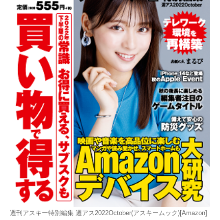
週刊アスキー特別編集 週アス2022October(アスキームック)[Amazon]