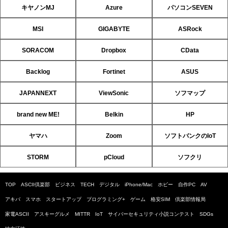
キヤノンMJ
Azure
パソコンSEVEN
MSI
GIGABYTE
ASRock
SORACOM
Dropbox
CData
Backlog
Fortinet
ASUS
JAPANNEXT
ViewSonic
ソフマップ
brand new ME!
Belkin
HP
ヤマハ
Zoom
ソフトバンクのIoT
STORM
pCloud
ソフクリ
TOP
ASCII倶楽部
ビジネス
TECH
デジタル
iPhone/Mac
ホビー
自作PC
AV
アキバ
スマホ
スタートアップ
プログラミング+
ゲーム
格安SIM
倶楽部情報局
家電ASCII
アスキーグルメ
MITTR
IoT
サイバーセキュリティ小説コンテスト
SDGs