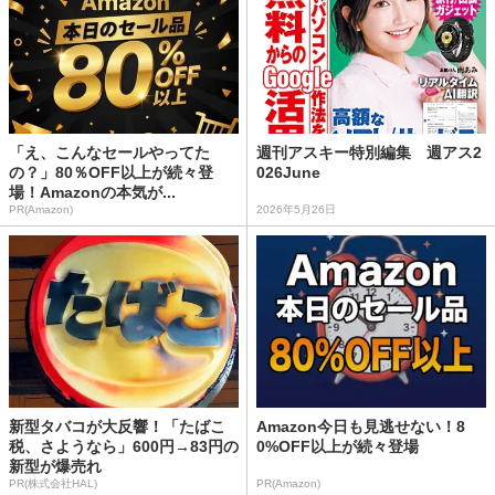
「え、こんなセールやってた
週刊アスキー特別編集 週アス2
の？」80％OFF以上が続々登
026June
場！Amazonの本気が...
PR(Amazon)
2026年5月26日
新型タバコが大反響！「たばこ
Amazon今日も見逃せない！8
税、さようなら」600円→83円の
0%OFF以上が続々登場
新型が爆売れ
PR(株式会社HAL)
PR(Amazon)