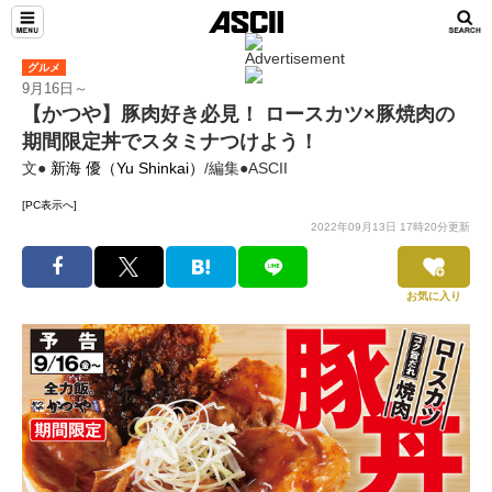
グルメ
9月16日～
【かつや】豚肉好き必見！ ロースカツ×豚焼肉の
期間限定丼でスタミナつけよう！
文●
新海 優（Yu Shinkai）
/編集●ASCII
[PC表示へ]
2022年09月13日 17時20分更新
お気に入り