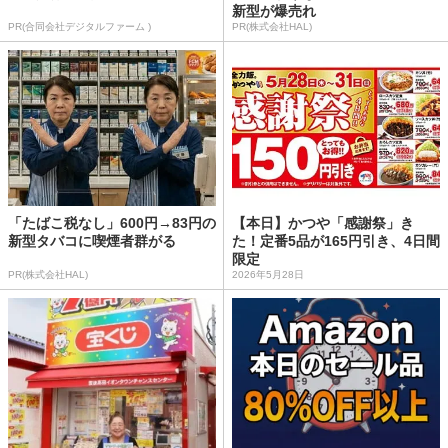
新型が爆売れ
PR(合同会社デジタルファーム )
PR(株式会社HAL)
「たばこ税なし」600円→83円の
【本日】かつや「感謝祭」き
新型タバコに喫煙者群がる
た！定番5品が165円引き、4日間
限定
PR(株式会社HAL)
2026年5月28日