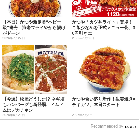
【本日】かつや新定番“ヘビー
かつや「カツ丼ライト」登場！
級”発売！海老フライやから揚げ
ご飯少なめを正式メニュー化、3
がドーン
0円引きに
2026年7月27日
2026年7月26日
【今週】松屋どうした!? ネギ塩
かつや合い盛り新作！生姜焼き×
もハンバーグも新登場、ドムド
チキカツ、本日スタート
ムはデカチキン
2026年6月29日
2026年7月3日
Recommended by