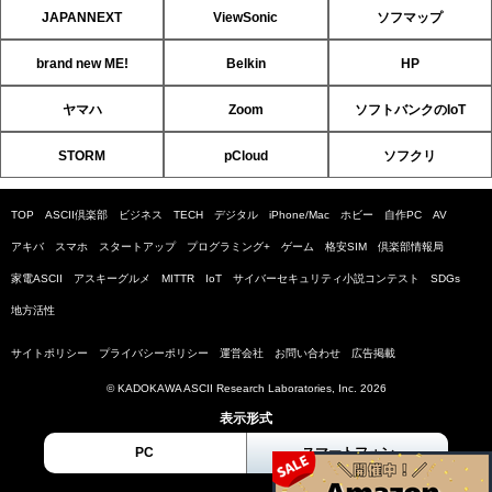
JAPANNEXT
ViewSonic
ソフマップ
brand new ME!
Belkin
HP
ヤマハ
Zoom
ソフトバンクのIoT
STORM
pCloud
ソフクリ
TOP
ASCII倶楽部
ビジネス
TECH
デジタル
iPhone/Mac
ホビー
自作PC
AV
アキバ
スマホ
スタートアップ
プログラミング+
ゲーム
格安SIM
倶楽部情報局
家電ASCII
アスキーグルメ
MITTR
IoT
サイバーセキュリティ小説コンテスト
SDGs
地方活性
サイトポリシー
プライバシーポリシー
運営会社
お問い合わせ
広告掲載
© KADOKAWA ASCII Research Laboratories, Inc. 2026
表示形式
PC
スマートフォン