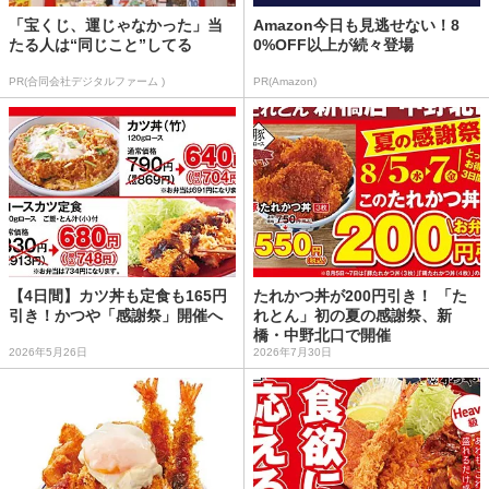
「宝くじ、運じゃなかった」当
Amazon今日も見逃せない！8
たる人は“同じこと”してる
0%OFF以上が続々登場
PR(合同会社デジタルファーム )
PR(Amazon)
【4日間】カツ丼も定食も165円
たれかつ丼が200円引き！ 「た
引き！かつや「感謝祭」開催へ
れとん」初の夏の感謝祭、新
橋・中野北口で開催
2026年5月26日
2026年7月30日