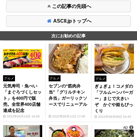
この記事の先頭へ
ASCII.jpトップへ
次にお勧めの記事
グルメ
グルメ
グルメ
元気寿司・魚べい
セブンの“筋肉弁
ぎょぎょ！コメダの
「まぐろづくしセッ
当”「グリルチキン
「フルムーンバーガ
ト」を400円で販
弁当」ガーリックソ
ー」まじで大きい
売。全世界400店舗
ースでリニューアル
ぞ かぐや姫もびっ
達成を記念
くり
2022年09月14日 16:00
2022年09月11日 17:00
2022年09月09日 20:45
AD