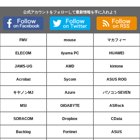
公式アカウントをフォローして最新情報を手に入れよう
FMV
mouse
マカフィー
ELECOM
iiyama PC
HUAWEI
JAWS-UG
AMD
kintone
Acrobat
Sycom
ASUS ROG
キヤノンMJ
Azure
パソコンSEVEN
MSI
GIGABYTE
ASRock
SORACOM
Dropbox
CData
Backlog
Fortinet
ASUS