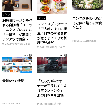
グルメ
ニンニクを食べ続け
グルメ
24時間ラーメンを作
ると体に起こる変化
レッドロブスターで
れる自販機「ヨーカ
とは？
「巨大岩カキ」に遭
イエクスプレス」に
遇！日本の有名食材
「一風堂」が追加！
が激うまアメリカ料
アツアツでお店レベ
PR Skyrocket株式会社
理で登場だ
ルだった！
2022年09月08日 12:10
2022年09月06日 10:00
AD
AD
最短5分で接続
「たった1年でオー
ナーが手放してしま
う車ランキング」
あの日本車も登場
PR LotusFlare Inc
PR Skyrocket株式会社