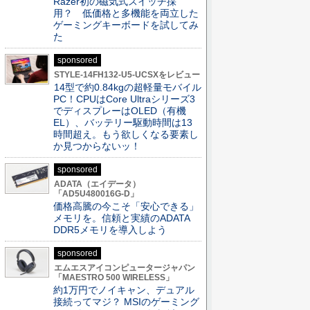
Razer初の磁気式スイッチ採
用？ 低価格と多機能を両立した
ゲーミングキーボードを試してみ
た
sponsored
STYLE-14FH132-U5-UCSXをレビュー
14型で約0.84kgの超軽量モバイル
PC！CPUはCore Ultraシリーズ3
でディスプレーはOLED（有機
EL）、バッテリー駆動時間は13
時間超え。もう欲しくなる要素し
か見つからないッ！
sponsored
ADATA（エイデータ）
「AD5U480016G-D」
価格高騰の今こそ「安心できる」
メモリを。信頼と実績のADATA
DDR5メモリを導入しよう
sponsored
エムエスアイコンピュータージャパン
「MAESTRO 500 WIRELESS」
約1万円でノイキャン、デュアル
接続ってマジ？ MSIのゲーミング