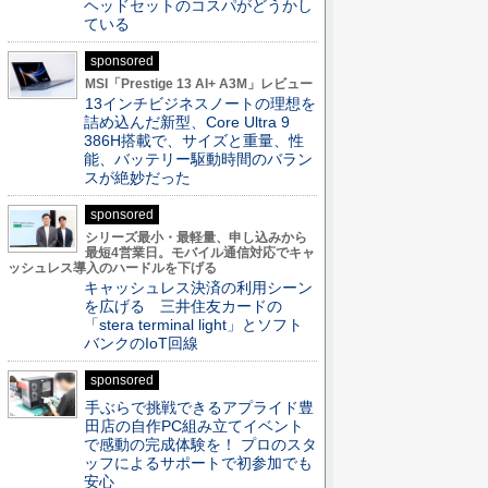
ヘッドセットのコスパがどうかし
ている
sponsored
MSI「Prestige 13 AI+ A3M」レビュー
13インチビジネスノートの理想を
詰め込んだ新型、Core Ultra 9
386H搭載で、サイズと重量、性
能、バッテリー駆動時間のバラン
スが絶妙だった
sponsored
シリーズ最小・最軽量、申し込みから
最短4営業日。モバイル通信対応でキャ
ッシュレス導入のハードルを下げる
キャッシュレス決済の利用シーン
を広げる 三井住友カードの
「stera terminal light」とソフト
バンクのIoT回線
sponsored
手ぶらで挑戦できるアプライド豊
田店の自作PC組み立てイベント
で感動の完成体験を！ プロのスタ
ッフによるサポートで初参加でも
安心