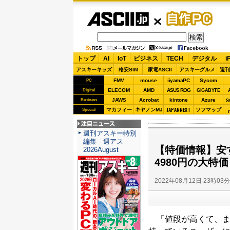
ASCII.jp
自作PC
トップ
AI
IoT
ビジネス
TECH
デジタル
i
アスキーキッズ
格安SIM
家電ASCII
アスキーグルメ
週刊
FMV
mouse
iiyamaPC
Sycom
PC
ELECOM
AMD
ASUS ROG
Digital
GIGABYTE
JAWS
Acrobat
kintone
Azure
Business
S
JAPANNEXT
マカフィー
キヤノンMJ
ソフマップ
Special
注目ニュース
週刊アスキー特別
編集 週アス
【特価情報】安す
2026August
4980円の大特価
2022年08月12日 23時03
「値段が高くて、ま