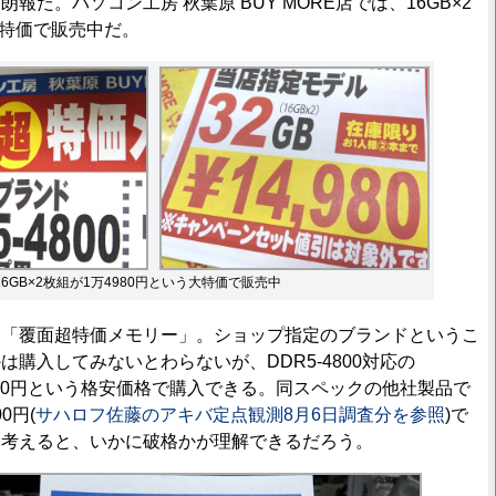
報だ。パソコン工房 秋葉原 BUY MORE店では、16GB×2
大特価で販売中だ。
の16GB×2枚組が1万4980円という大特価で販売中
「覆面超特価メモリー」。ショップ指定のブランドというこ
購入してみないとわらないが、DDR5-4800対応の
4980円という格安価格で購入できる。同スペックの他社製品で
0円(
サハロフ佐藤のアキバ定点観測8月6日調査分を参照
)で
を考えると、いかに破格かが理解できるだろう。