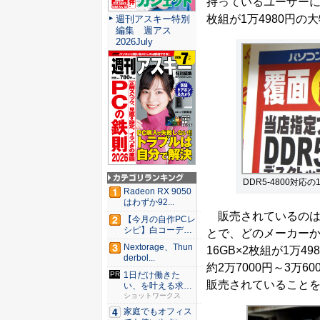
持っているユーザーに朗
枚組が1万4980円の
週刊アスキー特別
編集 週アス
2026July
DDR5-4800対応
Radeon RX 9050
はわずか92...
販売されているのは
【今月の自作PCレ
シピ】白コーデと
とで、どのメーカーかは
発光が...
Nextorage、Thun
16GB×2枚組が1万
derbol...
約2万7000円～3万600
1日だけ働きた
販売されていること
い、を叶える求人
サイト
ショットワークス
家庭でもオフィス