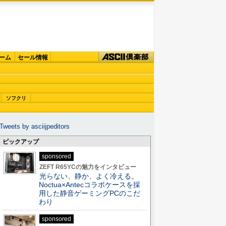
ーム
セール情報
ソフクリ
Tweets by asciijpeditors
ピックアップ
sponsored
ZEFT R65YCの魅力をインタビュー
光らない、静か、よく冷える。
Noctua×Antecコラボケースを採
用した静音ゲーミングPCのこだ
わり
sponsored