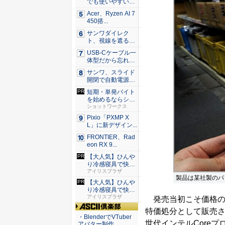
でも使いやすい
Syno...
Acer、Ryzen AI 7
450搭...
サンワダイレク
ト、視線を遮るフ
ェルト製デ...
USB-Cケーブル一
体型だから忘れな
い！...
サンワ、スライド
開閉で自動電源O
N/OF...
短期・単発バイト
を始めるならショ
ットワー...
ショットワークス
Pixio「PXMP X
L」に新デザイン...
FRONTIER、Rad
eon RX 9...
【大人気】ひんや
り冷感寝具で快適
な睡眠を...
アイリスプラザ
製品は某社製のパ
【大人気】ひんや
り冷感寝具で快適
な睡眠を...
アイリスプラザ
発売当初こそ価格の高
特価処分として販売さ
ASCII倶楽部
・BlenderでVTuber
世代インテルCore
アバター制作