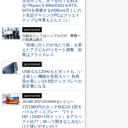
次世代でも、次々世代でも戦え
る!?Ryzen 9 9950X3D2＆RTX
5070を搭載するASRock尽くしの
ド安定ゲーミングPCはクリエイ
ティブな作業もどんとこい
sponsored
仕組みとしてはシンプルだが、業務へ
の効果は絶大
「現場に行くのが当たり前」を変
えたアズビルのリモート調整 効
果はプライスレス
sponsored
USB-Cも120Hzもピボットも。い
ま欲しい機能が全部入り！ 色再
現が美しい23.8型ディスプレーが
新定番になる
sponsored
JN-MD-IPST101WHDをレビュー
2万1980円のタッチ対応10.1型モ
バイルディスプレー、ワイド
HD（1540×720ドット）＆アスペ
クト比77：36って聞きなじみない
けど使いやすいの？