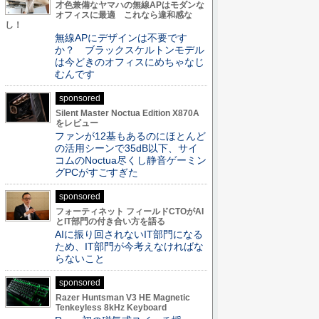
才色兼備なヤマハの無線APはモダンな
オフィスに最適 これなら違和感な
し！
無線APにデザインは不要です
か？ ブラックスケルトンモデル
は今どきのオフィスにめちゃなじ
むんです
sponsored
Silent Master Noctua Edition X870A
をレビュー
ファンが12基もあるのにほとんど
の活用シーンで35dB以下、サイ
コムのNoctua尽くし静音ゲーミン
グPCがすごすぎた
sponsored
フォーティネット フィールドCTOがAI
とIT部門の付き合い方を語る
AIに振り回されないIT部門になる
ため、IT部門が今考えなければな
らないこと
sponsored
Razer Huntsman V3 HE Magnetic
Tenkeyless 8kHz Keyboard