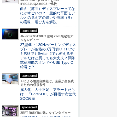
JN-IPS34UQ2-HSC6とJN-
IPSC34UQ2-HSC6で比較
曲面（湾曲）ディスプレーってな
にがすごいの？一般的な平面モデ
ルとの見え方の違いや曲率（R）
の意味、選び方を解説
sponsored
JN-IPS27G120U2 価格.com限定モデ
ルをレビュー
27型4K・120Hzゲーミングディス
プレーが破格の3万円切り！PCで
もPS5でもSwitch 2でも使えるモ
デルだけど買っても大丈夫？昇降
式多機能スタンドやUSB Typc-C
給電は？
sponsored
AIによる運用自動化は、企業が生き残
るための必須条件
属人化、人手不足、アラートだら
け 「FortiSOC」が目指す次世代
SOC改革
sponsored
ZEFT R65YBの魅力をインタビュー