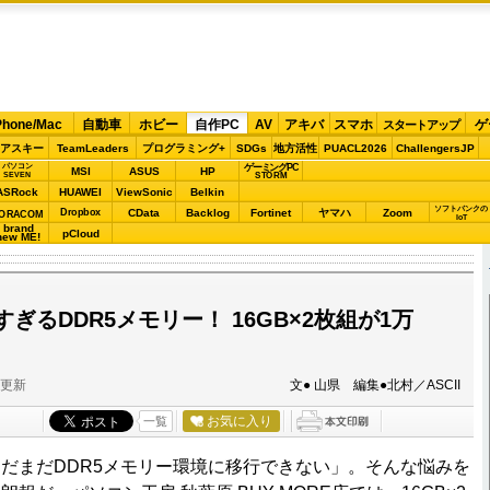
Phone/Mac
自動車
ホビー
自作PC
AV
アキバ
スマホ
ゲ
スタートアップ
アスキー
TeamLeaders
プログラミング+
SDGs
地方活性
PUACL2026
ChallengersJP
パソコン
ゲーミングPC
MSI
ASUS
HP
STORM
SEVEN
ASRock
HUAWEI
ViewSonic
Belkin
ソフトバンクの
Dropbox
CData
Backlog
Fortinet
ヤマハ
Zoom
ORACOM
IoT
brand
pCloud
new ME!
ぎるDDR5メモリー！ 16GB×2枚組が1万
分更新
文● 山県 編集●北村／ASCII
お気に入り
一覧
だまだDDR5メモリー環境に移行できない」。そんな悩みを