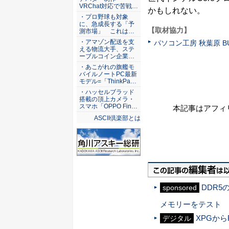
VRChat対応で苦戦…
かもしれない。
・プロ野球も対象
に、急成長する「予
【取材協力】
測市場」 これは…
・アマゾン配送を支
パソコン工房 秋葉原 BU
える物流大手、ステ
ーブルコイン企業…
・あこがれの旗艦モ
バイルノートPC最新
モデル=「ThinkPa…
・ハッセルブラッド
搭載の頂上カメラ・
スマホ「OPPO Fin…
本記事はアフィ
ASCII倶楽部とは
DDR5
sponsored
メモリーをテスト
XPGから
デジタル