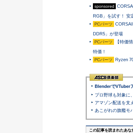
CORSA
sponsored
RGB」を試す！ 
CORSA
PCパーツ
DDR5」が登場
【特価情報
PCパーツ
特価！
Ryzen
PCパーツ
BlenderでVT
この記事を読まれたあな