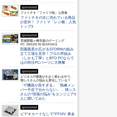
sponsored
ファミチキ「ファミマ味」も実食
ファミチキの次に売れている商品
が意外！ ファミマ「レジ横」人気
トップ3
sponsored
茨城県龍ヶ崎市産のゲーミング
PC【MADE IN IBARAKI】
田園風景が広がるSTORMの組み
立て工場を見学！プロの早組み
（しかも丁寧）とBTO PCならで
はの特注PCパーツに大興奮
sponsored
ビジネスIT環境が大きく変わる中で、
情シスさんの悩みも変化している？
「IT機器が高すぎる」「熟練メン
バー不在で分からない」… 情シス
さんの“現場の悩み”をエンジニア3
人に聞いてみた
sponsored
ビデオカードなしで｢FFXIV: 黄金