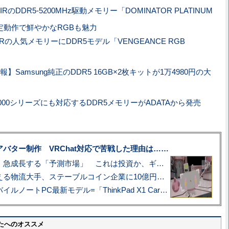
IRのDDR5-5200MHz駆動メモリー「DOMINATOR PLATINUM
安定動作で鮮やかなRGBも魅力
IRの人気メモリーにDDR5モデル「VENGEANCE RGB
】Samsung純正のDDR5 16GB×2枚キットが1万4980円の大
 7000シリーズにも対応するDDR5メモリーがADATAから発売
uberアバター制作 VRChat対応で苦戦した理由は……
プロ野球も対象に、急成長する「予測市場」 これは投資か、ギャンブルか
アマゾン配送を支える物流大手、ステーブルコイン企業に10億円投資のワケ
あこがれの旗艦モバイルノートPC最新モデル=「ThinkPad X1 Carbon Gen 14 Aura Edition」実機レビュー
たへのオススメ