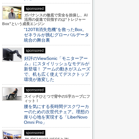
sponsored
ガバナンスの徹底で安全を担保し、AI
活用の促進で目指すのは“トレジャー
Box”という成長エンジン
“120TB消失危機”を救ったBox。
ゼネラルが挑むグローバルデータ
統合の舞台裏
sponsored
好評のViewSonic「モニターアー
ム」にスタイリッシュなモデルが
新登場！ アームの動きがスムーズ
で、机も広く使えてデスクトップ
環境が激変した
sponsored
スイッチひとつで背中のS字カーブにフ
ィット！
腰を気にする長時間デスクワーカ
ーのための次世代チェア。理想の
座り心地を実現する「LiberNovo
Omni Pro」
sponsored