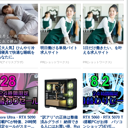
【大人気】ひんやり冷
明日働ける単発バイト
1日だけ働きたい、を叶
感寝具で快適な睡眠を
求人サイト
える求人サイト
あなたに。
R(アイリスプラザ)
PR(ショットワークス)
PR(ショットワークス)
ore Ultra・RTX 5090
“訳アリ”の正体は整備
RTX 5060・RTX 5070 T
搭載PCが特価、24時間
済みグラボ！ 納得でき
i搭載PCがお得 パソコ
限定セールがスター...
る人にはお買い得、Ryz
ンショップSEVE...