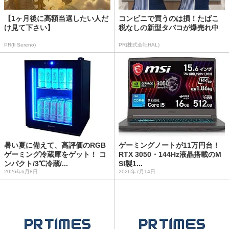
【1ヶ月後に高額当選したい人だ
コンビニで買うのは損！たばこ
け見て下さい】
税なしの新型タバコが爆売れ中
PR(Il Sereno)
PR(株式会社HAL)
暑い夏に備えて、高評価のRGB
ゲーミングノートが11万円台！
ゲーミング冷蔵庫をゲット！ コ
RTX 3050・144Hz液晶搭載のM
ンパクト/3℃冷蔵/...
SI製1...
2026年6月8日
2026年7月14日