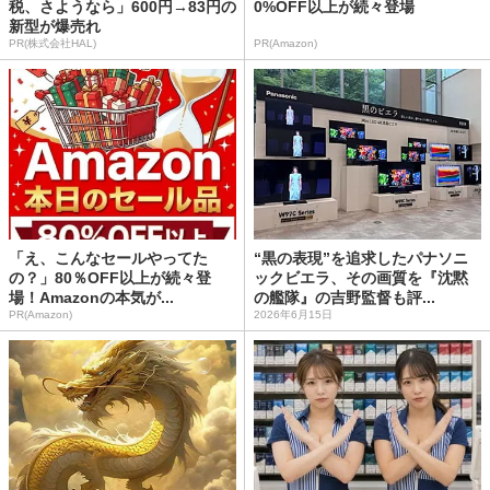
税、さようなら」600円→83円の
0%OFF以上が続々登場
新型が爆売れ
PR(株式会社HAL)
PR(Amazon)
「え、こんなセールやってた
“黒の表現”を追求したパナソニ
の？」80％OFF以上が続々登
ックビエラ、その画質を『沈黙
場！Amazonの本気が...
の艦隊』の吉野監督も評...
PR(Amazon)
2026年6月15日