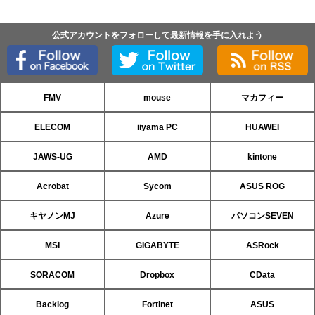
公式アカウントをフォローして最新情報を手に入れよう
FMV
mouse
マカフィー
ELECOM
iiyama PC
HUAWEI
JAWS-UG
AMD
kintone
Acrobat
Sycom
ASUS ROG
キヤノンMJ
Azure
パソコンSEVEN
MSI
GIGABYTE
ASRock
SORACOM
Dropbox
CData
Backlog
Fortinet
ASUS