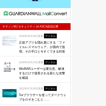
キヤノンMJ セキュリティ on ASCII必読記事
2026年05月28日更新
デジタル
正規アプリを隠れ蓑にする「ファ
イルレスマルウェア」が国内で急
増。その手口と今すぐできる対策
2026年02月24日更新
デジタル
WinRARユーザーは要注意。解凍
するだけで侵害される新たな攻撃
を確認
2022年07月20日更新
デジタル
Torブラウザーを使ってダークウェ
ブをのぞきこむと……