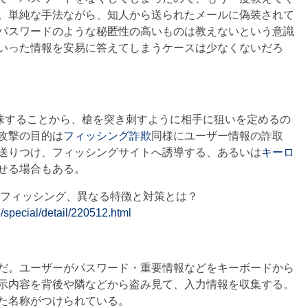
。単純な手法ながら、知人から送られたメールに偽装されて
パスワードのような秘匿性の高いものは教えないという意識
いった情報を安易に答えてしまうケースは少なくないだろ
意味することから、槍を突き刺すように相手に狙いを定めるの
攻撃の目的は
フィッシング詐欺
同様にユーザー情報の詐取
送りつけ、フィッシングサイトへ誘導する、あるいは
キーロ
せる場合もある。
アフィッシング、異なる特徴と対策とは？
o/special/detail/220512.html
だ。ユーザーがパスワード・重要情報などをキーボードから
示内容を背後や隣などから盗み見て、入力情報を収集する。
た名称がつけられている。