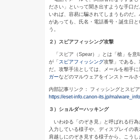
ださい」といって聞き出すような手口だ
いれば、容易に騙されてしまうものだ。
があっても、氏名・電話番号・誕生日と
う。
２）スピアフィッシング攻撃
「スピア（Spear）」とは「槍」を
が「
スピアフィッシング
攻撃」である。
だ。攻撃手法としては、メールを相手に
ガー
などのマルウェアをインストールさ
内部記事リンク： フィッシングとスピ
https://eset-info.canon-its.jp/malware_inf
３）ショルダーハッキング
いわゆる「のぞき見」と呼ばれる行為
入力している様子や、ディスプレイの表
肩越しにのぞき見する様子から、こうし