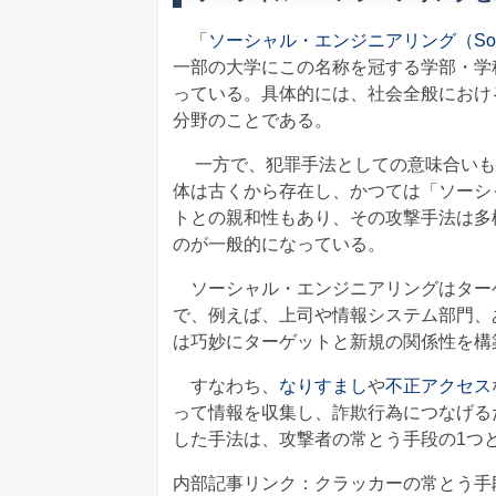
「
ソーシャル・エンジニアリング（Social 
一部の大学にこの名称を冠する学部・学
っている。具体的には、社会全般におけ
分野のことである。
一方で、犯罪手法としての意味合いも
体は古くから存在し、かつては「ソーシ
トとの親和性もあり、その攻撃手法は多
のが一般的になっている。
ソーシャル・エンジニアリングはター
で、例えば、上司や情報システム部門、
は巧妙にターゲットと新規の関係性を構
すなわち、
なりすまし
や
不正アクセス
って情報を収集し、詐欺行為につなげる
した手法は、攻撃者の常とう手段の1つ
内部記事リンク：クラッカーの常とう手