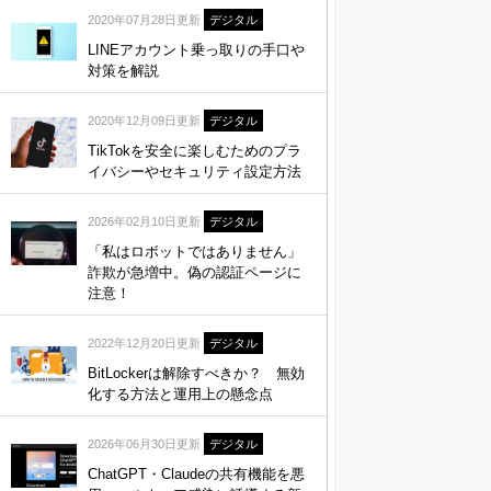
2020年07月28日更新
デジタル
LINEアカウント乗っ取りの手口や
対策を解説
2020年12月09日更新
デジタル
TikTokを安全に楽しむためのプラ
イバシーやセキュリティ設定方法
2026年02月10日更新
デジタル
「私はロボットではありません」
詐欺が急増中。偽の認証ページに
注意！
2022年12月20日更新
デジタル
BitLockerは解除すべきか？ 無効
化する方法と運用上の懸念点
2026年06月30日更新
デジタル
ChatGPT・Claudeの共有機能を悪