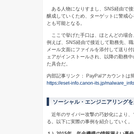
ある人物になりすまし、SNS経由で接
醸成していくため、ターゲットに警戒心
とも可能となる。
ここで挙げた手口は、ほとんどの場合
例えば、SNS経由で接近して勤務先、
メール文面にファイルを添付して送り付
ェアがインストールされ、以降の勤務中
た具合だ。
内部記事リンク： PayPalアカウン
https://eset-info.canon-its.jp/malware_inf
ソーシャル・エンジニアリングを
近年のサイバー攻撃の巧妙化により、
る。以下に実際の事例を紹介していく。
１）2015年、年金機構の情報漏えい事件