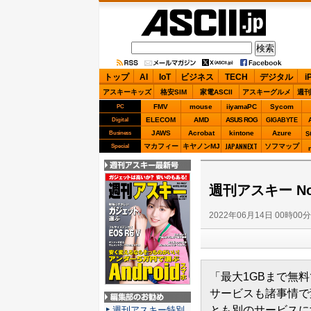
ASCII.jp
トップ
AI
IoT
ビジネス
TECH
デジタル
i
アスキーキッズ
格安SIM
家電ASCII
アスキーグルメ
週刊
FMV
mouse
iiyamaPC
Sycom
PC
ELECOM
AMD
ASUS ROG
Digital
GIGABYTE
JAWS
Acrobat
kintone
Azure
Business
S
JAPANNEXT
マカフィー
キヤノンMJ
ソフマップ
Special
週刊アスキー最新
号
週刊アスキー No.
2022年06月14日 00時00
「最大1GBまで無
サービスも諸事情で
編集部のお勧め
とも別のサービスに
週刊アスキー特別