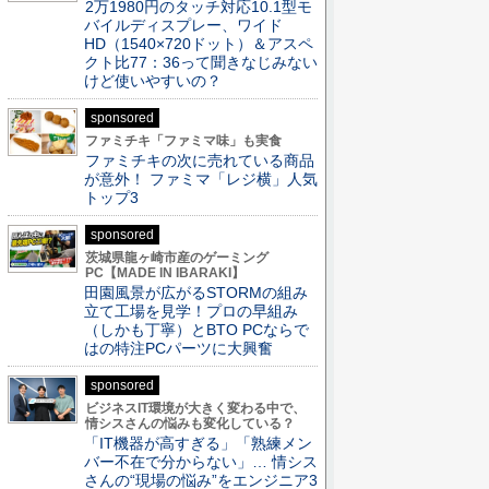
2万1980円のタッチ対応10.1型モ
バイルディスプレー、ワイド
HD（1540×720ドット）＆アスペ
クト比77：36って聞きなじみない
けど使いやすいの？
sponsored
ファミチキ「ファミマ味」も実食
ファミチキの次に売れている商品
が意外！ ファミマ「レジ横」人気
トップ3
sponsored
茨城県龍ヶ崎市産のゲーミング
PC【MADE IN IBARAKI】
田園風景が広がるSTORMの組み
立て工場を見学！プロの早組み
（しかも丁寧）とBTO PCならで
はの特注PCパーツに大興奮
sponsored
ビジネスIT環境が大きく変わる中で、
情シスさんの悩みも変化している？
「IT機器が高すぎる」「熟練メン
バー不在で分からない」… 情シス
さんの“現場の悩み”をエンジニア3