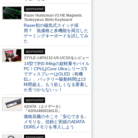
sponsored
Razer Huntsman V3 HE Magnetic
Tenkeyless 8kHz Keyboard
Razer初の磁気式スイッチ採
用？ 低価格と多機能を両立した
ゲーミングキーボードを試してみ
た
sponsored
STYLE-14FH132-U5-UCSXをレビュー
14型で約0.84kgの超軽量モバイル
PC！CPUはCore Ultraシリーズ3
でディスプレーはOLED（有機
EL）、バッテリー駆動時間は13
時間超え。もう欲しくなる要素し
か見つからないッ！
sponsored
ADATA（エイデータ）
「AD5U480016G-D」
価格高騰の今こそ「安心できる」
メモリを。信頼と実績のADATA
DDR5メモリを導入しよう
sponsored