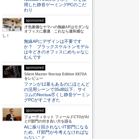
用した静音ゲーミングPCのこだ
わり
sponsored
才色兼備なヤマハの無線APはモダンな
オフィスに最適 これなら違和感な
し！
無線APにデザインは不要です
か？ ブラックスケルトンモデル
は今どきのオフィスにめちゃなじ
むんです
sponsored
Silent Master Noctua Edition X870A
をレビュー
ファンが12基もあるのにほとんど
の活用シーンで35dB以下、サイ
コムのNoctua尽くし静音ゲーミン
グPCがすごすぎた
sponsored
フォーティネット フィールドCTOがAI
とIT部門の付き合い方を語る
AIに振り回されないIT部門になる
ため、IT部門が今考えなければな
らないこと