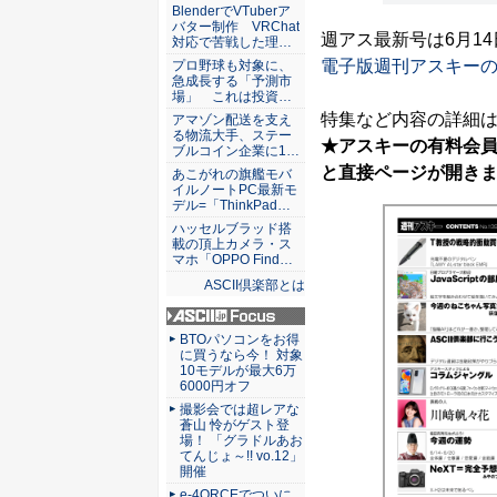
ASCII倶楽部
BlenderでVTuberア
バター制作 VRChat
週アス最新号は6月1
対応で苦戦した理…
電子版週刊アスキー
プロ野球も対象に、
急成長する「予測市
場」 これは投資…
特集など内容の詳細
アマゾン配送を支え
る物流大手、ステー
★アスキーの有料会
ブルコイン企業に1…
と直接ページが開き
あこがれの旗艦モバ
イルノートPC最新モ
デル=「ThinkPad…
ハッセルブラッド搭
載の頂上カメラ・ス
マホ「OPPO Find…
ASCII倶楽部とは
ASCII.jp Focus
BTOパソコンをお得
に買うなら今！ 対象
10モデルが最大6万
6000円オフ
撮影会では超レアな
蒼山 怜がゲスト登
場！ 「グラドルあお
てんじょ～!! vo.12」
開催
e-4ORCEでついに