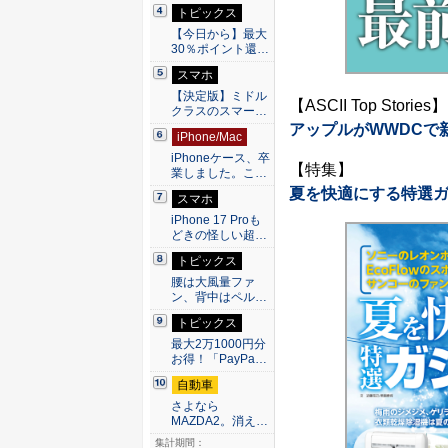
トピックス
【今日から】最大
30％ポイント還…
スマホ
【決定版】ミドル
【ASCII Top Stories】
クラスのスマー…
アップルがWWDCで
iPhone/Mac
iPhoneケース、卒
【特集】
業しました。こ…
夏を快適にする特選
スマホ
iPhone 17 Proも
どきの怪しい超…
トピックス
腰は大風量ファ
ン、背中はペル…
トピックス
最大2万1000円分
お得！「PayPa…
自動車
さよなら
MAZDA2。消え…
集計期間：