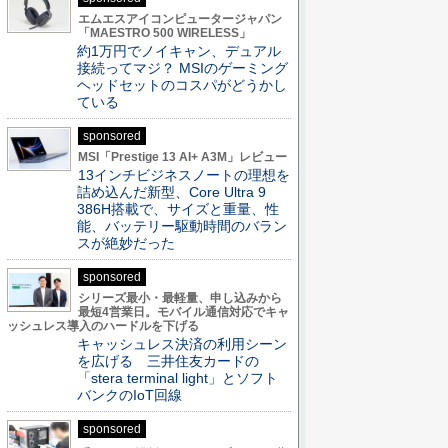
エムエスアイコンピュータージャパン
「MAESTRO 500 WIRELESS」
約1万円でノイキャン、デュアル
接続ってマジ？ MSIのゲーミング
ヘッドセットのコスパがどうかし
ている
sponsored
MSI「Prestige 13 AI+ A3M」レビュー
13インチビジネスノートの理想を
詰め込んだ新型、Core Ultra 9
386H搭載で、サイズと重量、性
能、バッテリー駆動時間のバラン
スが絶妙だった
sponsored
シリーズ最小・最軽量、申し込みから
最短4営業日。モバイル通信対応でキャ
ッシュレス導入のハードルを下げる
キャッシュレス決済の利用シーン
を広げる 三井住友カードの
「stera terminal light」とソフト
バンクのIoT回線
sponsored