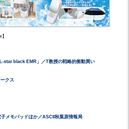
ew】
-star black EMR」／T教授の戦略的衝動買い
ギークス
子メモパッドほか／ASCII秋葉原情報局