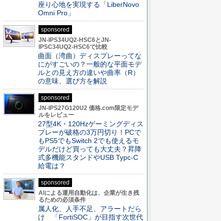
座り心地を実現する「LiberNovo
Omni Pro」
sponsored
JN-IPS34UQ2-HSC6とJN-
IPSC34UQ2-HSC6で比較
曲面（湾曲）ディスプレーってな
にがすごいの？一般的な平面モデ
ルとの見え方の違いや曲率（R）
の意味、選び方を解説
sponsored
JN-IPS27G120U2 価格.com限定モデ
ルをレビュー
27型4K・120Hzゲーミングディス
プレーが破格の3万円切り！PCで
もPS5でもSwitch 2でも使えるモ
デルだけど買っても大丈夫？昇降
式多機能スタンドやUSB Typc-C
給電は？
sponsored
AIによる運用自動化は、企業が生き残
るための必須条件
属人化、人手不足、アラートだら
け 「FortiSOC」が目指す次世代