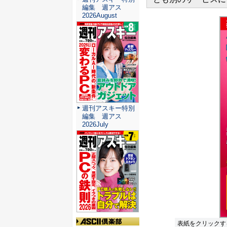
編集 週アス
2026August
週刊アスキー特別
編集 週アス
2026July
表紙をクリックす