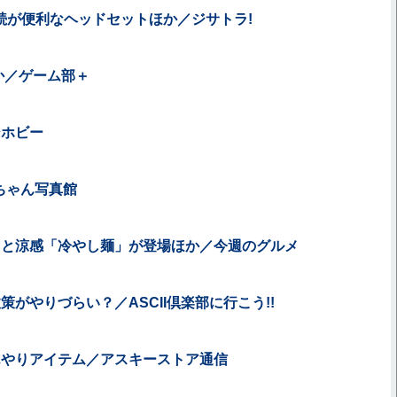
続が便利なヘッドセットほか／ジサトラ!
5」ほか／ゲーム部＋
ジホビー
ちゃん写真館
ッと涼感「冷やし麺」が登場ほか／今週のグルメ
がやりづらい？／ASCII倶楽部に行こう!!
んやりアイテム／アスキーストア通信