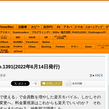
Phone/Mac
自動車
ホビー
自作PC
AV
アキバ
スマホ
ゲ
スタートアップ
アスキー
TeamLeaders
プログラミング+
SDGs
地方活性
PUACL2026
ChallengersJP
パソコン
ゲーミングPC
MSI
ASUS
HP
STORM
SEVEN
ASRock
HUAWEI
ViewSonic
Belkin
ソフトバンクの
Dropbox
CData
Backlog
Fortinet
ヤマハ
Zoom
ORACOM
IoT
brand
pCloud
new ME!
1391(2022年6月14日発行)
分更新
文●
ASCII
お気に入り
一覧
料で使える」で会員数を増やした楽天モバイル。しかしその
変更へ。料金重視派はこれからも楽天でいいのか？ それ
すべきなのか？ 編集部で調査した。