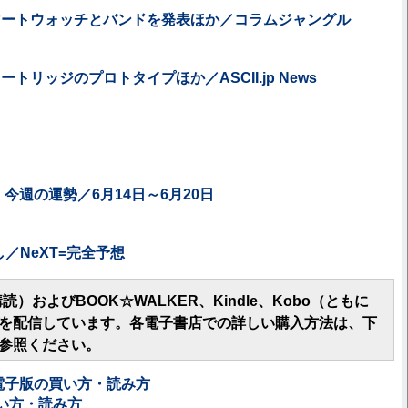
マートウォッチとバンドを発表ほか／コラムジャングル
トリッジのプロトタイプほか／ASCII.jp News
今週の運勢／6月14日～6月20日
し／NeXT=完全予想
期購読）およびBOOK☆WALKER、Kindle、Kobo（ともに
を配信しています。各電子書店での詳しい購入方法は、下
参照ください。
電子版の買い方・読み方
の買い方・読み方