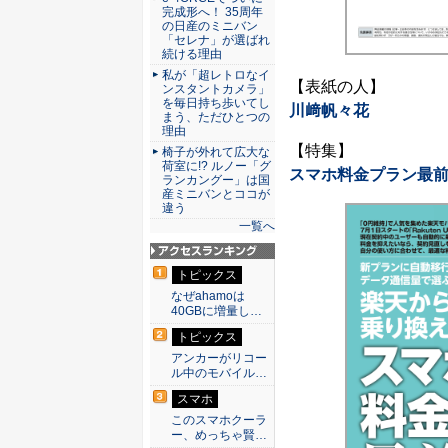
完成形へ！ 35周年
の日産のミニバン
「セレナ」が選ばれ
続ける理由
私が「超レトロなイ
【表紙の人】
ンスタントカメラ」
を毎日持ち歩いてし
川﨑帆々花
まう、ただひとつの
理由
【特集】
椅子が外れて広大な
荷室に!? ルノー「グ
スマホ料金プラン最
ランカングー」は国
産ミニバンとココが
違う
一覧へ
アクセスランキン
トピックス
グ
なぜahamoは
40GBに増量し…
トピックス
アンカーがリコー
ル中のモバイル…
スマホ
このスマホクーラ
ー、めっちゃ賢…