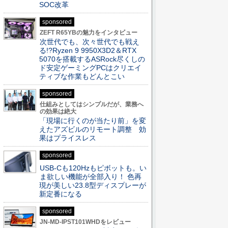
SOC改革
sponsored
ZEFT R65YBの魅力をインタビュー
次世代でも、次々世代でも戦え
る!?Ryzen 9 9950X3D2＆RTX
5070を搭載するASRock尽くしの
ド安定ゲーミングPCはクリエイ
ティブな作業もどんとこい
sponsored
仕組みとしてはシンプルだが、業務へ
の効果は絶大
「現場に行くのが当たり前」を変
えたアズビルのリモート調整 効
果はプライスレス
sponsored
USB-Cも120Hzもピボットも。い
ま欲しい機能が全部入り！ 色再
現が美しい23.8型ディスプレーが
新定番になる
sponsored
JN-MD-IPST101WHDをレビュー