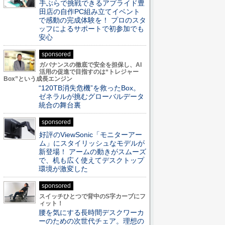
手ぶらで挑戦できるアプライド豊
田店の自作PC組み立てイベント
で感動の完成体験を！ プロのスタ
ッフによるサポートで初参加でも
安心
sponsored
ガバナンスの徹底で安全を担保し、AI
活用の促進で目指すのは“トレジャー
Box”という成長エンジン
“120TB消失危機”を救ったBox。
ゼネラルが挑むグローバルデータ
統合の舞台裏
sponsored
好評のViewSonic「モニターアー
ム」にスタイリッシュなモデルが
新登場！ アームの動きがスムーズ
で、机も広く使えてデスクトップ
環境が激変した
sponsored
スイッチひとつで背中のS字カーブにフ
ィット！
腰を気にする長時間デスクワーカ
ーのための次世代チェア。理想の