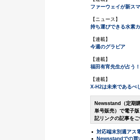
ファーウェイが新ス
【ニュース】
持ち運びできる水素カー
【連載】
今週のグラビア
【連載】
福田有宵先生が占う！ 
【連載】
X-H2は未来であるべ
Newsstand（定
単号販売）で電子版
記リンクの記事をご
対応端末別週アス
Newsstandで