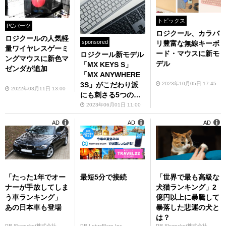
トピックス
PCパーツ
ロジクール、カラバ
ロジクールの人気軽
sponsored
リ豊富な無線キーボ
量ワイヤレスゲーミ
ード・マウスに新モ
ロジクール新モデル
ングマウスに新色マ
デル
「MX KEYS S」
ゼンダが追加
「MX ANYWHERE
2023年10月05日 17:45
3S」がこだわり派
2022年03月11日 13:00
にも刺さる5つの理
由
2023年06月01日 11:00
AD
AD
AD
「たった1年でオー
最短5分で接続
「世界で最も高級な
ナーが手放してしま
犬猫ランキング」2
う車ランキング」
億円以上に暴騰して
あの日本車も登場
暴落した悲運の犬と
は？
PR Skyrocket株式会社
PR LotusFlare Inc
PR Skyrocket株式会社