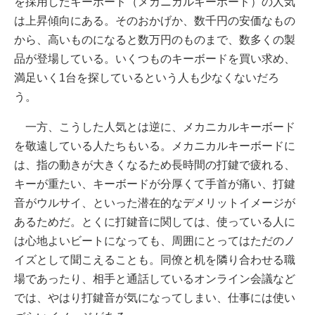
を採用したキーボード（メカニカルキーボード）の人気
は上昇傾向にある。そのおかげか、数千円の安価なもの
から、高いものになると数万円のものまで、数多くの製
品が登場している。いくつものキーボードを買い求め、
満足いく1台を探しているという人も少なくないだろ
う。
一方、こうした人気とは逆に、メカニカルキーボード
を敬遠している人たちもいる。メカニカルキーボードに
は、指の動きが大きくなるため長時間の打鍵で疲れる、
キーが重たい、キーボードが分厚くて手首が痛い、打鍵
音がウルサイ、といった潜在的なデメリットイメージが
あるためだ。とくに打鍵音に関しては、使っている人に
は心地よいビートになっても、周囲にとってはただのノ
イズとして聞こえることも。同僚と机を隣り合わせる職
場であったり、相手と通話しているオンライン会議など
では、やはり打鍵音が気になってしまい、仕事には使い