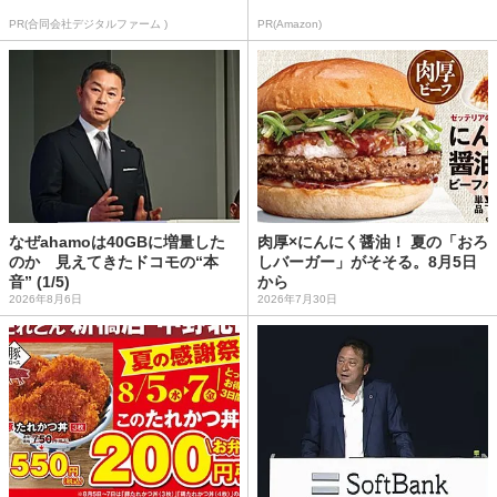
PR(合同会社デジタルファーム )
PR(Amazon)
なぜahamoは40GBに増量した
肉厚×にんにく醤油！ 夏の「おろ
のか 見えてきたドコモの“本
しバーガー」がそそる。8月5日
音” (1/5)
から
2026年8月6日
2026年7月30日