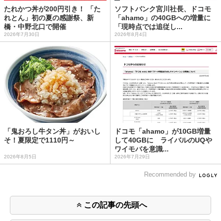
たれかつ丼が200円引き！ 「た
ソフトバンク宮川社長、ドコモ
れとん」初の夏の感謝祭、新
「ahamo」の40GBへの増量に
橋・中野北口で開催
「現時点では追従し...
2026年7月30日
2026年8月4日
「鬼おろし牛タン丼」がおいし
ドコモ「ahamo」が10GB増量
そ！夏限定で1110円～
して40GBに ライバルのUQや
ワイモバを意識...
2026年8月5日
2026年7月29日
Recommended by
この記事の先頭へ