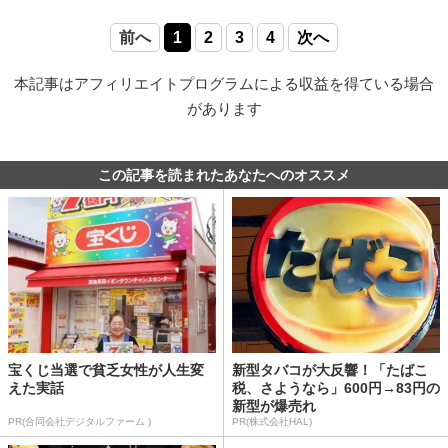
前へ
1
2
3
4
次へ
本記事はアフィリエイトプログラムによる収益を得ている場合
があります
この記事を読まれたあなたへのオススメ
宝くじ当選で貧乏女性が人生変
新型タバコが大反響！「たばこ
えた実話
税、さようなら」600円→83円の
新型が爆売れ
PR(合同会社デジタルファーム )
PR(株式会社HAL)