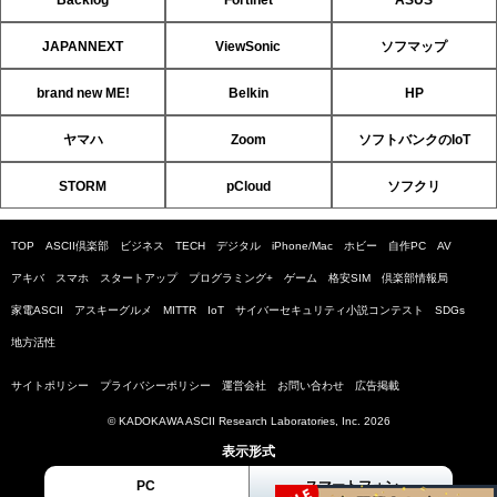
Backlog
Fortinet
ASUS
JAPANNEXT
ViewSonic
ソフマップ
brand new ME!
Belkin
HP
ヤマハ
Zoom
ソフトバンクのIoT
STORM
pCloud
ソフクリ
TOP
ASCII倶楽部
ビジネス
TECH
デジタル
iPhone/Mac
ホビー
自作PC
AV
アキバ
スマホ
スタートアップ
プログラミング+
ゲーム
格安SIM
倶楽部情報局
家電ASCII
アスキーグルメ
MITTR
IoT
サイバーセキュリティ小説コンテスト
SDGs
地方活性
サイトポリシー
プライバシーポリシー
運営会社
お問い合わせ
広告掲載
© KADOKAWA ASCII Research Laboratories, Inc. 2026
表示形式
PC
スマートフォン