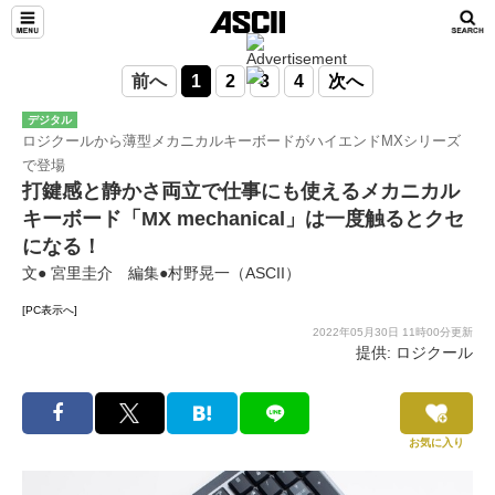
前へ
1
2
3
4
次へ
デジタル
ロジクールから薄型メカニカルキーボードがハイエンドMXシリーズ
で登場
打鍵感と静かさ両立で仕事にも使えるメカニカル
キーボード「MX mechanical」は一度触るとクセ
になる！
文● 宮里圭介 編集●村野晃一（ASCII）
[PC表示へ]
2022年05月30日 11時00分更新
提供: ロジクール
お気に入り