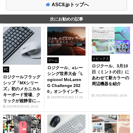
ASCII.jpトップへ
次にお勧めの記事
トピックス
ゲーム
ロジクール、3月10
ロジクール、eレー
PC
日（ミントの日）に
シング世界大会「L
ロジクールフラッグ
あわせて新カラーの
ogicool McLaren
シップ「MXシリー
周辺機器を紹介
G Challenge 202
ズ」初のメカニカル
0」オンライン予選
キーボード登場、ク
2022年03月09日 18:00
の受付開始
2020年05月29日 17:20
リックが超静音にな
ったマウスも
2022年05月24日 16:01