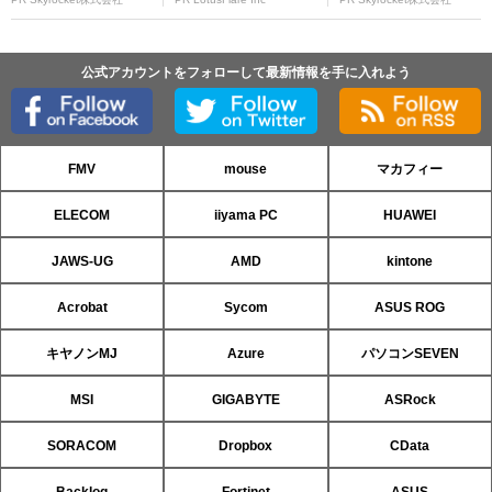
公式アカウントをフォローして最新情報を手に入れよう
FMV
mouse
マカフィー
ELECOM
iiyama PC
HUAWEI
JAWS-UG
AMD
kintone
Acrobat
Sycom
ASUS ROG
キヤノンMJ
Azure
パソコンSEVEN
MSI
GIGABYTE
ASRock
SORACOM
Dropbox
CData