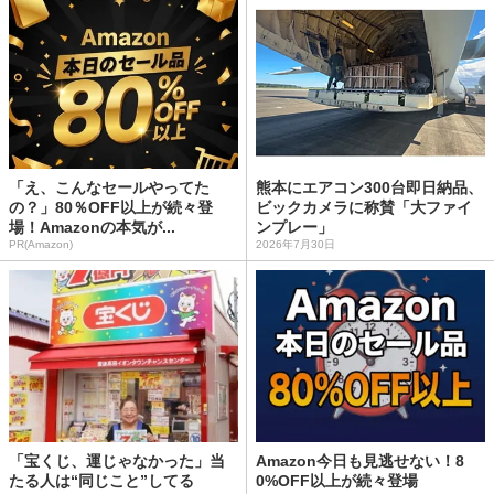
「え、こんなセールやってた
熊本にエアコン300台即日納品、
の？」80％OFF以上が続々登
ビックカメラに称賛「大ファイ
場！Amazonの本気が...
ンプレー」
PR(Amazon)
2026年7月30日
「宝くじ、運じゃなかった」当
Amazon今日も見逃せない！8
たる人は“同じこと”してる
0%OFF以上が続々登場