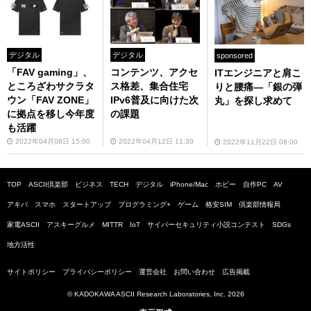
デジタル
デジタル
sponsored
「FAV gaming」、
コンテンツ、アクセ
ITエンジニアと肩こ
ところざわサクラタ
ス格差、集合住宅
りと腰痛―「銀の弾
ウン「FAV ZONE」
IPv6普及に向けた次
丸」を探し求めて
に拠点を移し今年度
の課題
も活躍
2022年04月08日 15:00
2022年04月12日 11:30
2022年11月22日 08:00
TOP
ASCII倶楽部
ビジネス
TECH
デジタル
iPhone/Mac
ホビー
自作PC
AV
アキバ
スマホ
スタートアップ
プログラミング+
ゲーム
格安SIM
倶楽部情報局
家電ASCII
アスキーグルメ
MITTR
IoT
サイバーセキュリティ小説コンテスト
SDGs
地方活性
サイトポリシー
プライバシーポリシー
運営会社
お問い合わせ
広告掲載
© KADOKAWA ASCII Research Laboratories, Inc. 2026