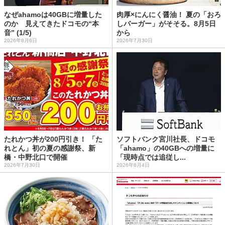
なぜahamoは40GBに増量した
肉厚×にんにく醤油！ 夏の「おろ
のか 見えてきたドコモの“本
しバーガー」がそそる。8月5日
音” (1/5)
から
2026年8月6日
2026年7月30日
たれかつ丼が200円引き！ 「た
ソフトバンク宮川社長、ドコモ
れとん」初の夏の感謝祭、新
「ahamo」の40GBへの増量に
橋・中野北口で開催
「現時点では追従し...
2026年7月30日
2026年8月4日