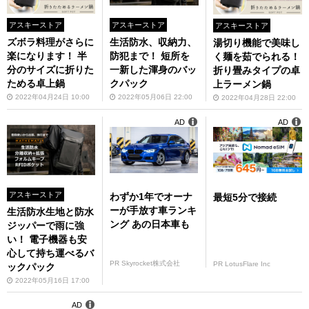
アスキーストア
アスキーストア
アスキーストア
ズボラ料理がさらに
生活防水、収納力、
湯切り機能で美味し
楽になります！ 半
防犯まで！ 短所を
く麺を茹でられる！
分のサイズに折りた
一新した渾身のバッ
折り畳みタイプの卓
ためる卓上鍋
クパック
上ラーメン鍋
2022年04月24日 10:00
2022年05月06日 22:00
2022年04月28日 22:00
AD
AD
アスキーストア
わずか1年でオーナ
最短5分で接続
ーが手放す車ランキ
生活防水生地と防水
ング あの日本車も
ジッパーで雨に強
い！ 電子機器も安
心して持ち運べるバ
PR Skyrocket株式会社
PR LotusFlare Inc
ックパック
2022年05月16日 17:00
AD