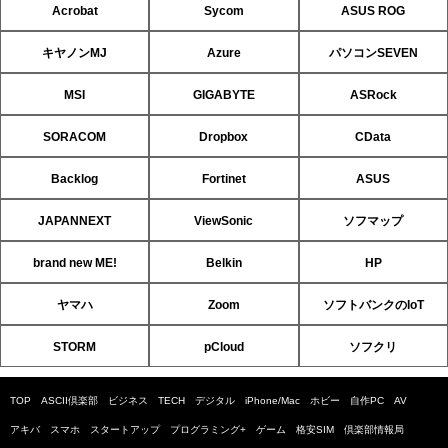
Acrobat
Sycom
ASUS ROG
キヤノンMJ
Azure
パソコンSEVEN
MSI
GIGABYTE
ASRock
SORACOM
Dropbox
CData
Backlog
Fortinet
ASUS
JAPANNEXT
ViewSonic
ソフマップ
brand new ME!
Belkin
HP
ヤマハ
Zoom
ソフトバンクのIoT
STORM
pCloud
ソフクリ
TOP
ASCII倶楽部
ビジネス
TECH
デジタル
iPhone/Mac
ホビー
自作PC
AV
アキバ
スマホ
スタートアップ
プログラミング+
ゲーム
格安SIM
倶楽部情報局