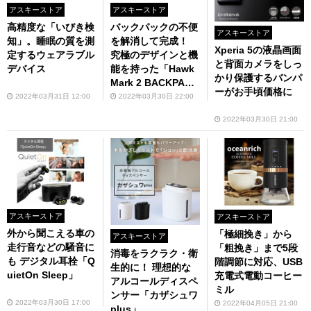
アスキーストア
アスキーストア
高精度な「いびき検
バックパックの不便
アスキーストア
知」。睡眠の質を測
を解消して完成！
Xperia 5の液晶画面
定するウェアラブル
究極のデザインと機
と背面カメラをしっ
デバイス
能を持った「Hawk
かり保護するバンパ
Mark 2 BACKPAC
ーがお手頃価格に
K」
2022年03月31日 12:00
2022年03月30日 22:00
2022年03月30日 21:00
アスキーストア
アスキーストア
外から聞こえる車の
「極細挽き」から
アスキーストア
走行音などの騒音に
「粗挽き」まで5段
消毒をラクラク・衛
も デジタル耳栓「Q
階調節に対応、USB
生的に！ 理想的な
uietOn Sleep」
充電式電動コーヒー
アルコールディスペ
ミル
ンサー「カザシュワ
2022年03月30日 17:00
2022年04月05日 21:00
plus」