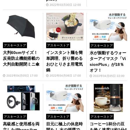
2022年03月30日 12:00
アスキーストア
アスキーストア
アスキーストア
大判60cmサイズ！
インスタント麺を簡
水が振動するウォー
反発防止機能搭載の
単調理、折り畳める
ターアイマスク「Vi
大判自動開閉ミニ傘
おひとりさま用電気
sionPlus」が18％
鍋
オフ！
2022年04月05日 17:00
2022年04月06日 17:00
2022年04月05日 22:00
アスキーストア
アスキーストア
アスキーストア
高級感と使用感を両
目元に極上の休息時
コーヒー1杯分の豆
立したiPhoneカー
間を！ 水の循環で
を挽く速度は約1分4