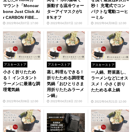
マウント「Moncar
振動する温冷ウォー
秒！ 充電式でコン
bone Just Click Ai
ターアイマスクが1
パクトな電動コーヒ
r CARBON FIBER
8％オフ
ーミル
CAR MOUNT」
2022年04月07日 17:00
2022年04月07日 12:00
2022年04月08日 12:00
アスキーストア
アスキーストア
アスキーストア
小さく折りたため
蒸し料理もできる！
一人鍋、野菜蒸し、
る！ インスタント
折りたためる調理電
ラーメンなどにオス
ラーメンに最適な調
気鍋「おひとりさま
スメ！ 小さく折り
理電気鍋
用折りたたみラーメ
たためる卓上鍋
ン鍋」
2022年04月09日 12:00
2022年04月19日 22:00
2022年04月21日 12:00