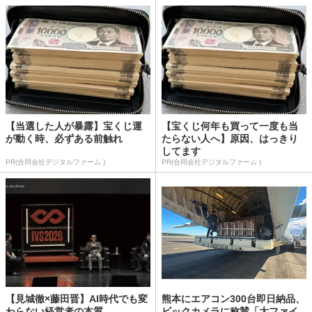
【当選した人が暴露】宝くじ運
【宝くじ何年も買って一度も当
が動く時、必ずある前触れ
たらない人へ】原因、はっきり
してます
PR(合同会社デジタルファーム )
PR(合同会社デジタルファーム )
【見城徹×藤田晋】AI時代でも変
熊本にエアコン300台即日納品、
わらない経営者の本質
ビックカメラに称賛「大ファイ