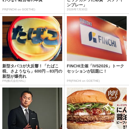
ンプレー」
PR(FINCHI on GOETHE)
2026年7月30日
新型タバコが大反響！「たばこ
FINCHI主催「IVS2026」トーク
税、さようなら」600円→83円の
セッションが話題に！
新型が爆売れ
PR(株式会社HAL)
PR(FINCHI on GOETHE)