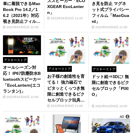
ススピーカー「ECO
単に着脱できるMac
き見を防止 マグネ
XGEAR EcoLanter
Book Pro 14.2／1
ット式プライバシー
n」
6.2（2021年）対応
フィルム「MacGua
2022年04月02日 21:00
覗き見防止フィルタ
rd」
ー
2022年04月02日 22:00
2022年04月03日 11:00
アスキーストア
オールシーズン対
アスキーストア
アスキーストア
応！ IP67防塵防水B
お子様の創造性を育
ドット絵⇒3Dに! 無
luetoothスピーカー
てる！ 強力磁石で
限に創造できるピク
「EcoLantern(エコ
ピタッとくっつき無
セルブロック「PIXI
ランタン)」
限に創造できるピク
O」
2022年04月04日 12:00
セルブロック玩具
「PIXIO」
2022年04月06日 21:00
2022年04月09日 10:00
AD