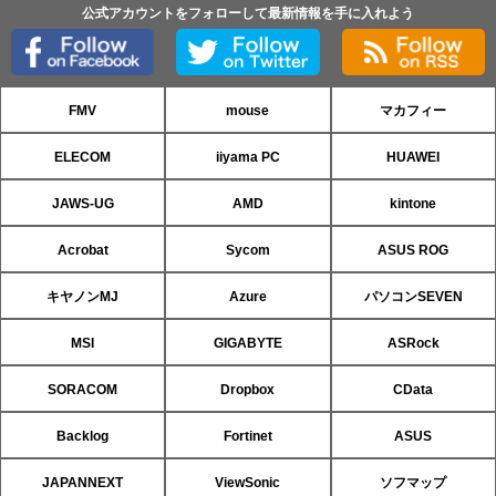
公式アカウントをフォローして最新情報を手に入れよう
FMV
mouse
マカフィー
ELECOM
iiyama PC
HUAWEI
JAWS-UG
AMD
kintone
Acrobat
Sycom
ASUS ROG
キヤノンMJ
Azure
パソコンSEVEN
MSI
GIGABYTE
ASRock
SORACOM
Dropbox
CData
Backlog
Fortinet
ASUS
JAPANNEXT
ViewSonic
ソフマップ