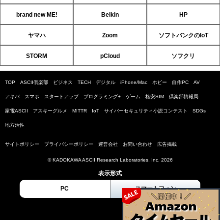
brand new ME!
Belkin
HP
ヤマハ
Zoom
ソフトバンクのIoT
STORM
pCloud
ソフクリ
TOP
ASCII倶楽部
ビジネス
TECH
デジタル
iPhone/Mac
ホビー
自作PC
AV
アキバ
スマホ
スタートアップ
プログラミング+
ゲーム
格安SIM
倶楽部情報局
家電ASCII
アスキーグルメ
MITTR
IoT
サイバーセキュリティ小説コンテスト
SDGs
地方活性
サイトポリシー
プライバシーポリシー
運営会社
お問い合わせ
広告掲載
© KADOKAWA ASCII Research Laboratories, Inc. 2026
表示形式
PC
スマートフォン