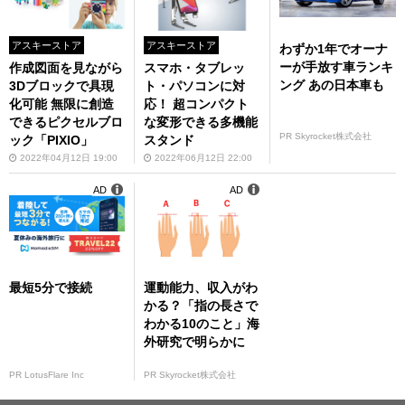
アスキーストア
アスキーストア
わずか1年でオーナ
ーが手放す車ランキ
作成図面を見ながら
スマホ・タブレッ
ング あの日本車も
3Dブロックで具現
ト・パソコンに対
化可能 無限に創造
応！ 超コンパクト
できるピクセルブロ
な変形できる多機能
PR Skyrocket株式会社
ック「PIXIO」
スタンド
2022年04月12日 19:00
2022年06月12日 22:00
AD
AD
最短5分で接続
運動能力、収入がわ
かる？「指の長さで
わかる10のこと」海
外研究で明らかに
PR LotusFlare Inc
PR Skyrocket株式会社