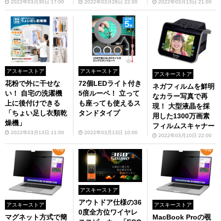
2022年03月30日 17:00
2022年03月28日 22:00
2022年03月13日 21:00
アスキーストア
アスキーストア
アスキーストア
花粉で外に干せな
72個LEDライト付き
ネガフィルムを鮮明
い！ 自宅の洗濯機
5倍ルーペ！ 立って
なカラー写真で再
上に後付けできる
も座っても使えるス
現！ 大型液晶を採
「ちょい足し衣類乾
タンドタイプ
用した1300万画素
燥機」
フィルムスキャナー
2022年03月13日 11:00
2022年03月13日 10:00
2022年03月10日 22:00
アスキーストア
アウトドア仕様の36
アスキーストア
アスキーストア
0度全方位ワイヤレ
マグネット方式で簡
MacBook Proの覗