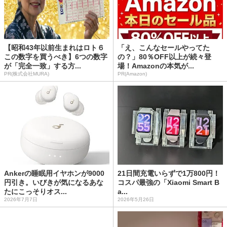
【昭和43年以前生まれはロト６
「え、こんなセールやってた
この数字を買うべき】6つの数字
の？」80％OFF以上が続々登
が「完全一致」する方...
場！Amazonの本気が...
PR(株式会社MURA)
PR(Amazon)
Ankerの睡眠用イヤホンが9000
21日間充電いらずで1万800円！
円引き。いびきが気になるあな
コスパ最強の「Xiaomi Smart B
たにこっそりオス...
a...
2026年7月7日
2026年5月26日