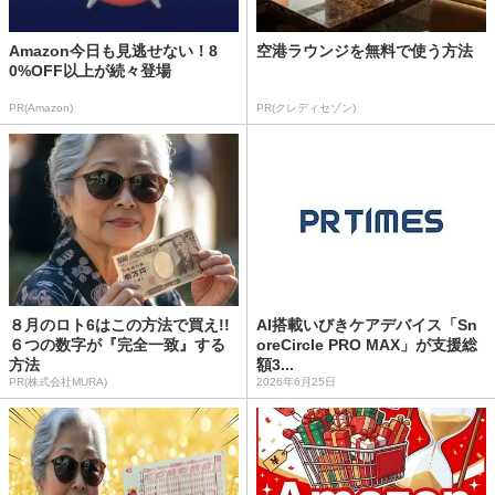
Amazon今日も見逃せない！8
空港ラウンジを無料で使う方法
0%OFF以上が続々登場
PR(Amazon)
PR(クレディセゾン)
８月のロト6はこの方法で買え!!
AI搭載いびきケアデバイス「Sn
６つの数字が『完全一致』する
oreCircle PRO MAX」が支援総
方法
額3...
PR(株式会社MURA)
2026年6月25日