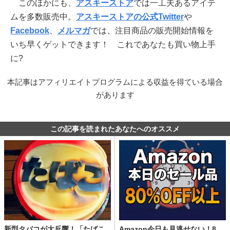
このほかにも、
アスキーストア
では一工夫あるアイテ
ムを多数販売中。
アスキーストアの公式Twitter
や
Facebook
、
メルマガ
では、注目商品の販売開始情報を
いち早くゲットできます！ これであなたも買い物上手
に?
本記事はアフィリエイトプログラムによる収益を得ている場合
があります
この記事を読まれたあなたへのオススメ
新型タバコが大反響！「たばこ
Amazon今日も見逃せない！8