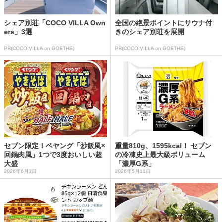
シェア別荘「COCO VILLA Own
全国の絶景ポイントにサウナ付
ers」3選
きのシェア別荘を展開
PR(COCO VILLA on GOETHE)
PR(COCO VILLA on GOETHE)
セブン限定！ペヤング「炒飯風×
重量810g、1595kcal！ セブン
回鍋肉風」1つで3度おいしい超
の冷凍史上最大級ボリューム
大盛
「濃厚G系」
2026年6月3日
2026年5月11日