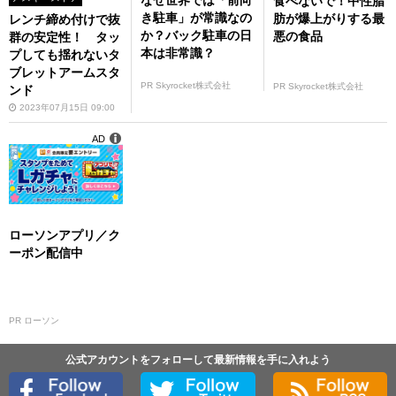
なぜ世界では「前向
食べないで！中性脂
き駐車」が常識なの
肪が爆上がりする最
レンチ締め付けで抜
か？バック駐車の日
悪の食品
群の安定性！ タッ
本は非常識？
プしても揺れないタ
ブレットアームスタ
PR Skyrocket株式会社
PR Skyrocket株式会社
ンド
2023年07月15日 09:00
AD
ローソンアプリ／ク
ーポン配信中
PR ローソン
公式アカウントをフォローして最新情報を手に入れよう