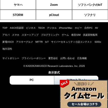
ヤマハ
Zoom
ソフトバンクのIoT
STORM
pCloud
ソフクリ
TOP
ASCII倶楽部
ビジネス
TECH
デジタル
iPhone/Mac
ホビー
自作PC
AV
アキバ
スマホ
スタートアップ
プログラミング+
ゲーム
格安SIM
倶楽部情報局
家電ASCII
アスキーグルメ
MITTR
IoT
サイバーセキュリティ小説コンテスト
SDGs
地方活性
サイトポリシー
プライバシーポリシー
運営会社
お問い合わせ
広告掲載
© KADOKAWA ASCII Research Laboratories, Inc. 2026
表示形式
PC
スマートフォン