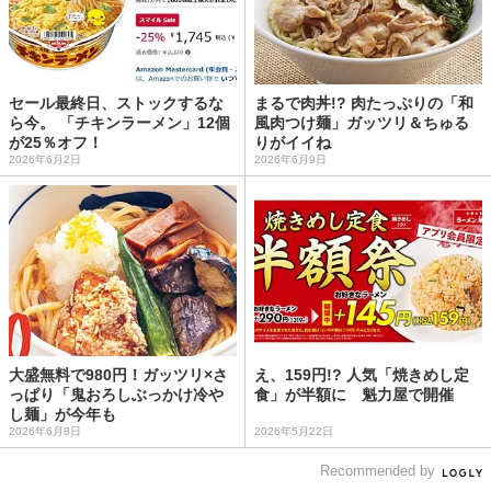
セール最終日、ストックするな
まるで肉丼!? 肉たっぷりの「和
ら今。 「チキンラーメン」12個
風肉つけ麺」ガッツリ＆ちゅる
が25％オフ！
りがイイね
2026年6月2日
2026年6月9日
大盛無料で980円！ガッツリ×さ
え、159円!? 人気「焼きめし定
っぱり「鬼おろしぶっかけ冷や
食」が半額に 魁力屋で開催
し麺」が今年も
2026年6月8日
2026年5月22日
Recommended by