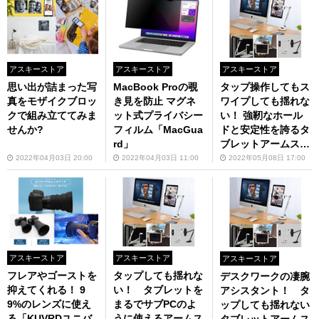
アスキーストア
アスキーストア
アスキーストア
思い出が詰まった写
MacBook Proの覗
タップ操作してもス
真をモザイクブロッ
き見を防止 マグネ
ワイプしても揺れな
クで組み立ててみま
ット式プライバシー
い！ 強靭なホール
せんか?
フィルム「MacGua
ドと安定性を誇るタ
rd」
ブレットアームスタ
ンド
2022年04月03日 20:00
2022年04月03日 11:00
2022年05月08日 17:00
アスキーストア
アスキーストア
アスキーストア
フレアやゴーストを
タップしても揺れな
デスクワークの凄腕
抑えてくれる！ 9
い！ タブレットを
アシスタント！ タ
9%のレンズに使え
まるでサブPCのよ
ップしても揺れない
る「KUVRDユニバ
うに使えるアームス
タブレットアームス