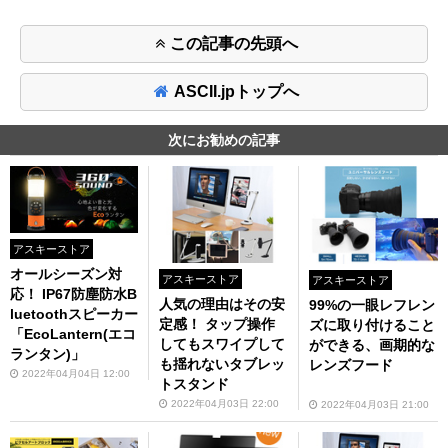
この記事の先頭へ
ASCII.jpトップへ
次にお勧めの記事
アスキーストア
オールシーズン対
アスキーストア
アスキーストア
応！ IP67防塵防水B
人気の理由はその安
99%の一眼レフレン
luetoothスピーカー
定感！ タップ操作
ズに取り付けること
「EcoLantern(エコ
してもスワイプして
ができる、画期的な
ランタン)」
も揺れないタブレッ
レンズフード
2022年04月04日 12:00
トスタンド
2022年04月03日 22:00
2022年04月03日 21:00