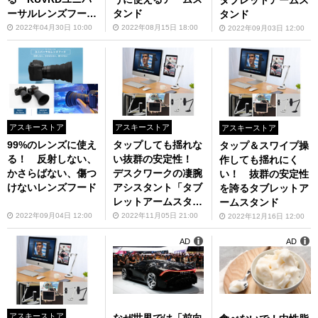
ーサルレンズフー
タンド
タンド
ド」
2022年04月30日 10:00
2022年08月15日 18:00
2022年09月03日 12:00
アスキーストア
アスキーストア
アスキーストア
99%のレンズに使え
タップしても揺れな
タップ＆スワイプ操
る！ 反射しない、
い抜群の安定性！
作しても揺れにく
かさらばない、傷つ
デスクワークの凄腕
い！ 抜群の安定性
けないレンズフード
アシスタント「タブ
を誇るタブレットア
レットアームスタン
ームスタンド
ドS2C」
2022年09月04日 12:00
2022年11月05日 21:00
2022年12月16日 12:00
AD
AD
アスキーストア