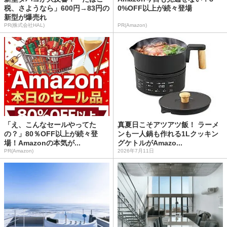
税、さようなら」600円→83円の
0%OFF以上が続々登場
新型が爆売れ
PR(株式会社HAL)
PR(Amazon)
「え、こんなセールやってた
真夏日こそアツアツ飯！ ラーメ
の？」80％OFF以上が続々登
ンも一人鍋も作れる1Lクッキン
場！Amazonの本気が...
グケトルがAmazo...
PR(Amazon)
2026年7月11日