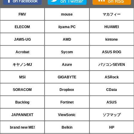
FMV
mouse
マカフィー
ELECOM
iiyama PC
HUAWEI
JAWS-UG
AMD
kintone
Acrobat
Sycom
ASUS ROG
キヤノンMJ
Azure
パソコンSEVEN
MSI
GIGABYTE
ASRock
SORACOM
Dropbox
CData
Backlog
Fortinet
ASUS
JAPANNEXT
ViewSonic
ソフマップ
brand new ME!
Belkin
HP