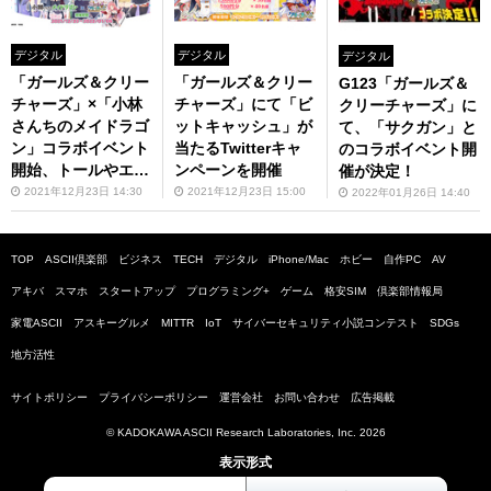
デジタル
デジタル
デジタル
「ガールズ＆クリー
「ガールズ＆クリー
G123「ガールズ＆
チャーズ」×「小林
チャーズ」にて「ビ
クリーチャーズ」に
さんちのメイドラゴ
ットキャッシュ」が
て、「サクガン」と
ン」コラボイベント
当たるTwitterキャ
のコラボイベント開
開始、トールやエル
ンペーンを開催
催が決定！
マをゲットしよう
2021年12月23日 14:30
2021年12月23日 15:00
2022年01月26日 14:40
TOP
ASCII倶楽部
ビジネス
TECH
デジタル
iPhone/Mac
ホビー
自作PC
AV
アキバ
スマホ
スタートアップ
プログラミング+
ゲーム
格安SIM
倶楽部情報局
家電ASCII
アスキーグルメ
MITTR
IoT
サイバーセキュリティ小説コンテスト
SDGs
地方活性
サイトポリシー
プライバシーポリシー
運営会社
お問い合わせ
広告掲載
© KADOKAWA ASCII Research Laboratories, Inc. 2026
表示形式