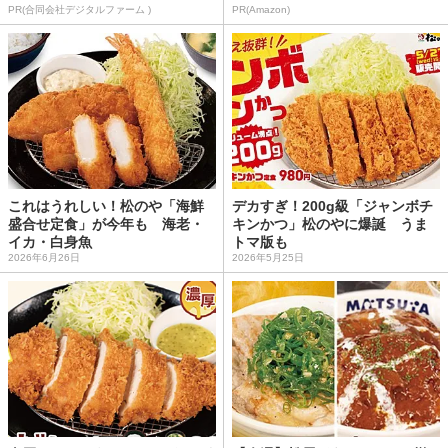
PR(合同会社デジタルファーム )
PR(Amazon)
これはうれしい！松のや「海鮮
デカすぎ！200g級「ジャンボチ
盛合せ定食」が今年も 海老・
キンかつ」松のやに爆誕 うま
イカ・白身魚
トマ版も
2026年6月26日
2026年5月25日