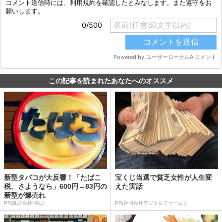
この記事を読まれたあなたへのオススメ
新型タバコが大反響！「たばこ
宝くじ当選で貧乏女性が人生変
税、さようなら」600円→83円の
えた実話
新型が爆売れ
PR(株式会社HAL)
PR(合同会社デジタルファーム )