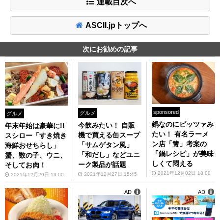
連載目次へ
ASCII.jpトップへ
次にお勧めの記事
sponsored
グルメ
グルメ
鍋なのにピッツァみ
今飲みたい！ 自販
年末年始は豪華に!!
たい！ 有名ラーメ
機で買える缶スープ
スシロー「すき焼き
ン店「篝」考案の
「サムゲタン風」
海鮮おせちらし」
「鍋レシピ」が美味
「和だし」などユニ
蟹、数の子、ウニ、
しくて悶える
ーク製品が話題
そしてお肉！
2021年12月02日 18:00
2021年12月27日 15:45
2021年12月29日 13:00
AD
AD