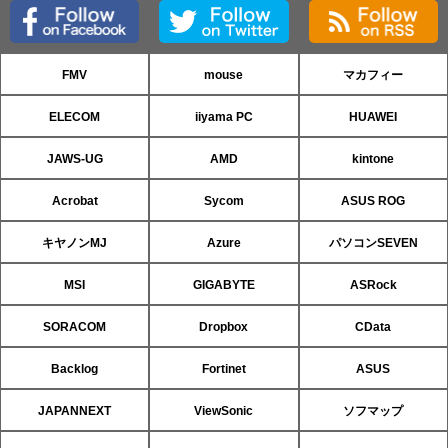
FMV
mouse
マカフィー
ELECOM
iiyama PC
HUAWEI
JAWS-UG
AMD
kintone
Acrobat
Sycom
ASUS ROG
キヤノンMJ
Azure
パソコンSEVEN
MSI
GIGABYTE
ASRock
SORACOM
Dropbox
CData
Backlog
Fortinet
ASUS
JAPANNEXT
ViewSonic
ソフマップ