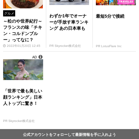
グルメ
わずか1年でオーナ
最短5分で接続
～松のや世界紀行～
ーが手放す車ランキ
フランスの味「チキ
ング あの日本車も
ン・コルドンブル
ー」ってなに？
PR Skyrocket株式会社
2022年01月20日 12:45
PR LotusFlare Inc
AD
「世界で最も美しい
顔ランキング」日本
人トップに驚き！
PR Skyrocket株式会社
公式アカウントをフォローして最新情報を手に入れよう