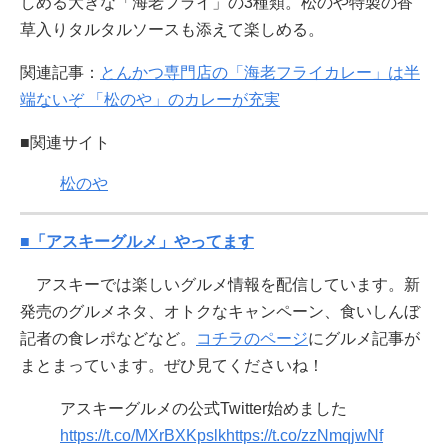
しめる大きな「海老フライ」の3種類。松のや特製の香
草入りタルタルソースも添えて楽しめる。
関連記事：
とんかつ専門店の「海老フライカレー」は半
端ないぞ 「松のや」のカレーが充実
■関連サイト
松のや
■「アスキーグルメ」やってます
アスキーでは楽しいグルメ情報を配信しています。新
発売のグルメネタ、オトクなキャンペーン、食いしんぼ
記者の食レポなどなど。
コチラのページ
にグルメ記事が
まとまっています。ぜひ見てくださいね！
アスキーグルメの公式Twitter始めました
https://t.co/MXrBXKpslk
https://t.co/zzNmqjwNf