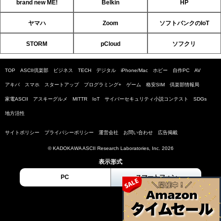
brand new ME!
Belkin
HP
ヤマハ
Zoom
ソフトバンクのIoT
STORM
pCloud
ソフクリ
TOP
ASCII倶楽部
ビジネス
TECH
デジタル
iPhone/Mac
ホビー
自作PC
AV
アキバ
スマホ
スタートアップ
プログラミング+
ゲーム
格安SIM
倶楽部情報局
家電ASCII
アスキーグルメ
MITTR
IoT
サイバーセキュリティ小説コンテスト
SDGs
地方活性
サイトポリシー
プライバシーポリシー
運営会社
お問い合わせ
広告掲載
© KADOKAWA ASCII Research Laboratories, Inc. 2026
表示形式
PC
スマートフォン