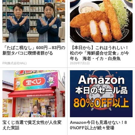
「たばこ税なし」600円→83円の
【本日から】これはうれしい！
新型タバコに喫煙者群がる
松のや「海鮮盛合せ定食」が今
年も 海老・イカ・白身魚
PR(株式会社HAL)
2026年7月1日
宝くじ当選で貧乏女性が人生変
Amazon今日も見逃せない！8
えた実話
0%OFF以上が続々登場