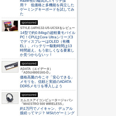
Razer初の磁気式スイッチ採
用？ 低価格と多機能を両立した
ゲーミングキーボードを試してみ
た
sponsored
STYLE-14FH132-U5-UCSXをレビュー
14型で約0.84kgの超軽量モバイル
PC！CPUはCore Ultraシリーズ3
でディスプレーはOLED（有機
EL）、バッテリー駆動時間は13
時間超え。もう欲しくなる要素し
か見つからないッ！
sponsored
ADATA（エイデータ）
「AD5U480016G-D」
価格高騰の今こそ「安心できる」
メモリを。信頼と実績のADATA
DDR5メモリを導入しよう
sponsored
エムエスアイコンピュータージャパン
「MAESTRO 500 WIRELESS」
約1万円でノイキャン、デュアル
接続ってマジ？ MSIのゲーミング