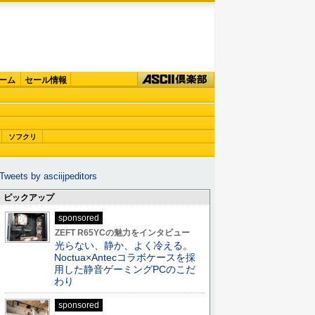
ーム
セール情報
ソフクリ
Tweets by asciijpeditors
ピックアップ
sponsored
ZEFT R65YCの魅力をインタビュー
光らない、静か、よく冷える。
Noctua×Antecコラボケースを採
用した静音ゲーミングPCのこだ
わり
sponsored