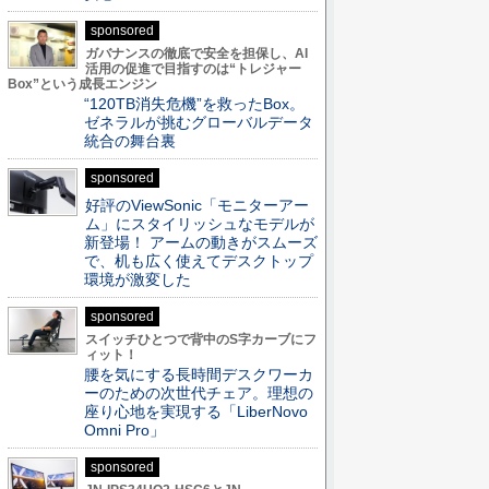
sponsored
ガバナンスの徹底で安全を担保し、AI
活用の促進で目指すのは“トレジャー
Box”という成長エンジン
“120TB消失危機”を救ったBox。
ゼネラルが挑むグローバルデータ
統合の舞台裏
sponsored
好評のViewSonic「モニターアー
ム」にスタイリッシュなモデルが
新登場！ アームの動きがスムーズ
で、机も広く使えてデスクトップ
環境が激変した
sponsored
スイッチひとつで背中のS字カーブにフ
ィット！
腰を気にする長時間デスクワーカ
ーのための次世代チェア。理想の
座り心地を実現する「LiberNovo
Omni Pro」
sponsored