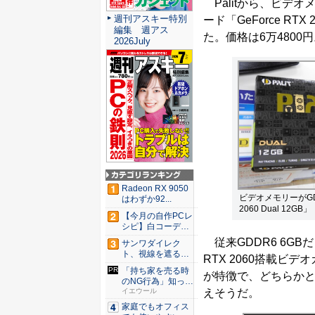
Palitから、ビデオメモ
週刊アスキー特別
ード「GeForce RTX 
編集 週アス
た。価格は6万480
2026July
Radeon RX 9050
ビデオメモリーがGDDR
はわずか92...
2060 Dual 12GB」
【今月の自作PCレ
シピ】白コーデと
発光が...
従来GDDR6 6GBだ
サンワダイレク
ト、視線を遮るフ
RTX 2060搭載ビデ
ェルト製デ...
「持ち家を売る時
が特徴で、どちらかと言う
のNG行為」知って
えそうだ。
るだけ...
イエウール
家庭でもオフィス