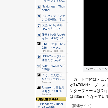
でも使いやすい
Syno...
Nextorage、Thun
derbol...
そのハンディファ
ンの回転数、本
当？ 20...
大型GPUも余裕！
HAVN「BF 36...
仕事も映像もなめ
らか MSIの144H
z...
FINCHI主催「IVS2
026」トーク...
FINCHI on GOETHE
USB-Cケーブル一
体型だから忘れな
い！...
Acer、Ryzen AI 7
ビデオメモリーがGD
450搭...
「え、こんなセー
カード本体はデュア
ルやってたの？」
80％O...
Amazon
が1470MHz、ブー
Amazon今日も見
ンターフェースはDisplay
逃せない！80%O
F...
Amazon
は235mmとなってい
ASCII倶楽部
・BlenderでVTuber
【関連サイト】
アバター制作