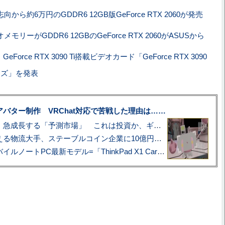
向から約6万円のGDDR6 12GB版GeForce RTX 2060が発売
メモリーがGDDR6 12GBのGeForce RTX 2060がASUSから
t、GeForce RTX 3090 Ti搭載ビデオカード「GeForce RTX 3090
シリーズ」を発表
uberアバター制作 VRChat対応で苦戦した理由は……
プロ野球も対象に、急成長する「予測市場」 これは投資か、ギャンブルか
アマゾン配送を支える物流大手、ステーブルコイン企業に10億円投資のワケ
あこがれの旗艦モバイルノートPC最新モデル=「ThinkPad X1 Carbon Gen 14 Aura Edition」実機レビュー