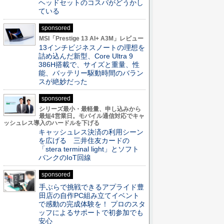
ヘッドセットのコスパがどうかし
ている
sponsored
MSI「Prestige 13 AI+ A3M」レビュー
13インチビジネスノートの理想を
詰め込んだ新型、Core Ultra 9
386H搭載で、サイズと重量、性
能、バッテリー駆動時間のバラン
スが絶妙だった
sponsored
シリーズ最小・最軽量、申し込みから
最短4営業日。モバイル通信対応でキャ
ッシュレス導入のハードルを下げる
キャッシュレス決済の利用シーン
を広げる 三井住友カードの
「stera terminal light」とソフト
バンクのIoT回線
sponsored
手ぶらで挑戦できるアプライド豊
田店の自作PC組み立てイベント
で感動の完成体験を！ プロのスタ
ッフによるサポートで初参加でも
安心