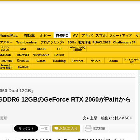
Phone/Mac
自動車
ホビー
自作PC
AV
アキバ
スマホ
ゲ
スタートアップ
アスキー
TeamLeaders
プログラミング+
SDGs
地方活性
PUACL2026
ChallengersJP
パソコン
ゲーミングPC
MSI
ASUS
HP
STORM
SEVEN
ASRock
HUAWEI
ViewSonic
Belkin
ソフトバンクの
Dropbox
CData
Backlog
Fortinet
ヤマハ
Zoom
ORACOM
IoT
brand
pCloud
new ME!
2060 Dual 12GB」
R6 12GBのGeForce RTX 2060がPalitから
分更新
文● 山県 編集●北村／ASCII
お気に入り
一覧