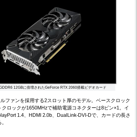
DR6 12GBに倍増されたGeForce RTX 2060搭載ビデオカード
ルファンを採用する2スロット厚のモデル。ベースクロック
ストクロックが1650MHzで補助電源コネクターは8ピン×1。イ
Port 1.4、HDMI 2.0b、DualLink-DVI-Dで、カードの長さ
る。