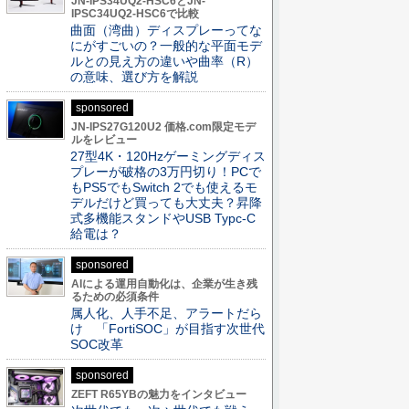
JN-IPS34UQ2-HSC6とJN-
IPSC34UQ2-HSC6で比較
曲面（湾曲）ディスプレーってな
にがすごいの？一般的な平面モデ
ルとの見え方の違いや曲率（R）
の意味、選び方を解説
sponsored
JN-IPS27G120U2 価格.com限定モデ
ルをレビュー
27型4K・120Hzゲーミングディス
プレーが破格の3万円切り！PCで
もPS5でもSwitch 2でも使えるモ
デルだけど買っても大丈夫？昇降
式多機能スタンドやUSB Typc-C
給電は？
sponsored
AIによる運用自動化は、企業が生き残
るための必須条件
属人化、人手不足、アラートだら
け 「FortiSOC」が目指す次世代
SOC改革
sponsored
ZEFT R65YBの魅力をインタビュー