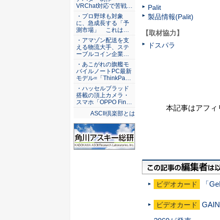
VRChat対応で苦戦…
Palit
製品情報(Palit)
・プロ野球も対象
に、急成長する「予
測市場」 これは…
【取材協力】
・アマゾン配送を支
ドスパラ
える物流大手、ステ
ーブルコイン企業…
・あこがれの旗艦モ
バイルノートPC最新
モデル=「ThinkPa…
・ハッセルブラッド
搭載の頂上カメラ・
スマホ「OPPO Fin…
本記事はアフィ
ASCII倶楽部とは
「Ge
ビデオカード
GAI
ビデオカード