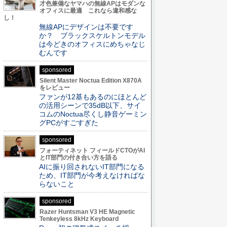
才色兼備なヤマハの無線APはモダンな
オフィスに最適 これなら違和感な
し！
無線APにデザインは不要です
か？ ブラックスケルトンモデル
は今どきのオフィスにめちゃなじ
むんです
sponsored
Silent Master Noctua Edition X870A
をレビュー
ファンが12基もあるのにほとんど
の活用シーンで35dB以下、サイ
コムのNoctua尽くし静音ゲーミン
グPCがすごすぎた
sponsored
フォーティネット フィールドCTOがAI
とIT部門の付き合い方を語る
AIに振り回されないIT部門になる
ため、IT部門が今考えなければな
らないこと
sponsored
Razer Huntsman V3 HE Magnetic
Tenkeyless 8kHz Keyboard