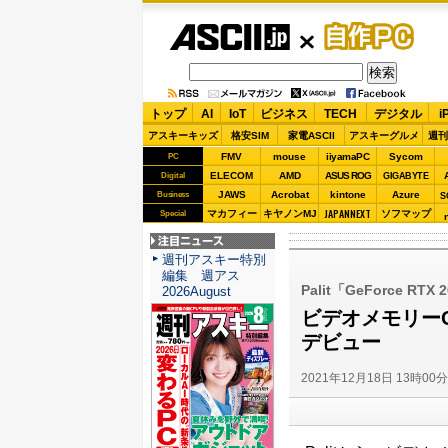
ASCII.jp
自作PC
トップ
AI
IoT
ビジネス
TECH
デジタル
i
アスキーキッズ
格安SIM
家電ASCII
アスキーグルメ
週刊
FMV
mouse
iiyamaPC
Sycom
PC
ELECOM
AMD
ASUS ROG
Digital
GIGABYTE
JAWS
Acrobat
kintone
Azure
Business
S
JAPANNEXT
マカフィー
キヤノンMJ
ソフマップ
Special
注目ニュース
週刊アスキー特別
編集 週アス
Palit「GeForce RTX 
2026August
ビデオメモリーGDD
デビュー
2021年12月18日 13時00