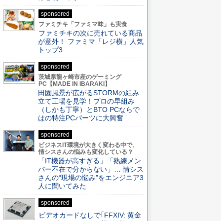
sponsored
ファミチキ「ファミマ味」も実食
ファミチキの次に売れている商品
が意外！ ファミマ「レジ横」人気
トップ3
sponsored
茨城県龍ヶ崎市産のゲーミング
PC【MADE IN IBARAKI】
田園風景が広がるSTORMの組み
立て工場を見学！プロの早組み
（しかも丁寧）とBTO PCならで
はの特注PCパーツに大興奮
sponsored
ビジネスIT環境が大きく変わる中で、
情シスさんの悩みも変化している？
「IT機器が高すぎる」「熟練メン
バー不在で分からない」… 情シス
さんの“現場の悩み”をエンジニア3
人に聞いてみた
sponsored
ビデオカードなしで｢FFXIV: 黄金