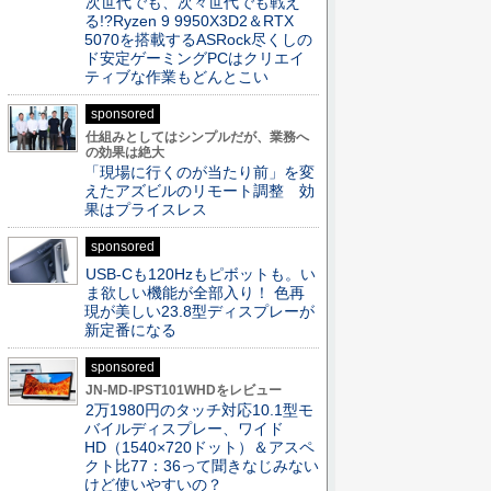
次世代でも、次々世代でも戦え
る!?Ryzen 9 9950X3D2＆RTX
5070を搭載するASRock尽くしの
ド安定ゲーミングPCはクリエイ
ティブな作業もどんとこい
sponsored
仕組みとしてはシンプルだが、業務へ
の効果は絶大
「現場に行くのが当たり前」を変
えたアズビルのリモート調整 効
果はプライスレス
sponsored
USB-Cも120Hzもピボットも。い
ま欲しい機能が全部入り！ 色再
現が美しい23.8型ディスプレーが
新定番になる
sponsored
JN-MD-IPST101WHDをレビュー
2万1980円のタッチ対応10.1型モ
バイルディスプレー、ワイド
HD（1540×720ドット）＆アスペ
クト比77：36って聞きなじみない
けど使いやすいの？