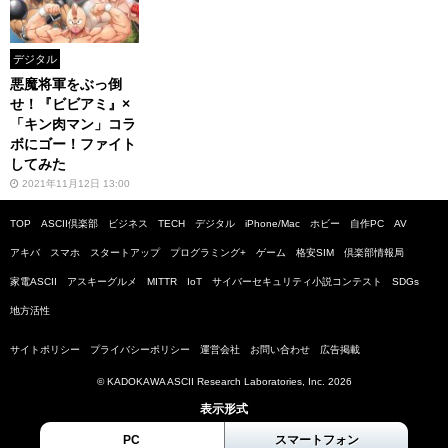
デジタル
悪魔将軍をぶっ倒
せ！『ビビアミ』×
「キン肉マン」コラ
ボにゴー！ファイト
してみた
2021年11月12日 13:00
TOP
ASCII倶楽部
ビジネス
TECH
デジタル
iPhone/Mac
ホビー
自作PC
AV
アキバ
スマホ
スタートアップ
プログラミング+
ゲーム
格安SIM
倶楽部情報局
家電ASCII
アスキーグルメ
MITTR
IoT
サイバーセキュリティ小説コンテスト
SDGs
地方活性
サイトポリシー
プライバシーポリシー
運営会社
お問い合わせ
広告掲載
© KADOKAWA ASCII Research Laboratories, Inc. 2026
表示形式
PC
スマートフォン