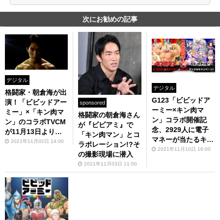
次にお勧めの記事
デジタル
デジタル
格闘家・朝倉海が出
G123「ビビッドア
演！「ビビッドアー
sponsored
ーミー×キン肉マ
ミー」×「キン肉マ
格闘家の朝倉海さん
ン」コラボ開催記
ン」のコラボTVCM
が『ビビアミ』で
念、2929人に電子
が11月13日より放
「キン肉マン」とコ
マネーが当たるキャ
送
2021年11月02日 14:00
ラボレーション!?そ
ンペーン
2021年11月10日 16:00
の撮影現場に潜入
2021年11月03日 11:00