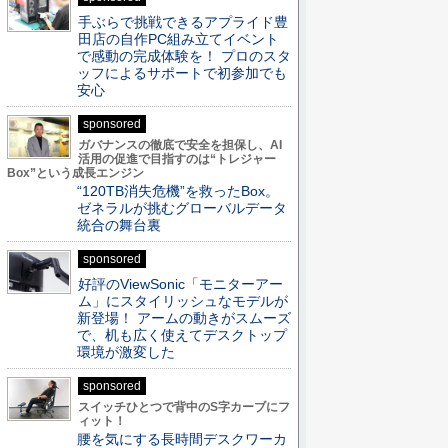
手ぶらで挑戦できるアプライド豊
田店の自作PC組み立てイベント
で感動の完成体験を！ プロのスタ
ッフによるサポートで初参加でも
安心
sponsored
ガバナンスの徹底で安全を担保し、AI
活用の促進で目指すのは“トレジャー
Box”という成長エンジン
“120TB消失危機”を救ったBox。
ゼネラルが挑むグローバルデータ
統合の舞台裏
sponsored
好評のViewSonic「モニターアー
ム」にスタイリッシュなモデルが
新登場！ アームの動きがスムーズ
で、机も広く使えてデスクトップ
環境が激変した
sponsored
スイッチひとつで背中のS字カーブにフ
ィット！
腰を気にする長時間デスクワーカ