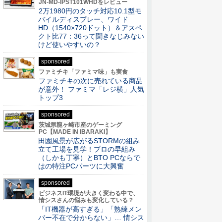
JN-MD-IPST101WHDをレビュー
2万1980円のタッチ対応10.1型モ
バイルディスプレー、ワイド
HD（1540×720ドット）＆アスペ
クト比77：36って聞きなじみない
けど使いやすいの？
sponsored
ファミチキ「ファミマ味」も実食
ファミチキの次に売れている商品
が意外！ ファミマ「レジ横」人気
トップ3
sponsored
茨城県龍ヶ崎市産のゲーミング
PC【MADE IN IBARAKI】
田園風景が広がるSTORMの組み
立て工場を見学！プロの早組み
（しかも丁寧）とBTO PCならで
はの特注PCパーツに大興奮
sponsored
ビジネスIT環境が大きく変わる中で、
情シスさんの悩みも変化している？
「IT機器が高すぎる」「熟練メン
バー不在で分からない」… 情シス