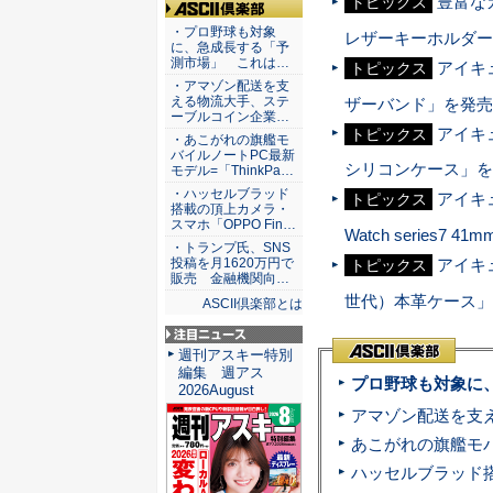
豊富なカ
トピックス
ASCII倶楽部
・プロ野球も対象
レザーキーホルダー
に、急成長する「予
測市場」 これは…
アイキュ
トピックス
・アマゾン配送を支
える物流大手、ステ
ザーバンド」を発売
ーブルコイン企業…
アイキュ
トピックス
・あこがれの旗艦モ
バイルノートPC最新
シリコンケース」を
モデル=「ThinkPa…
・ハッセルブラッド
アイキュ
トピックス
搭載の頂上カメラ・
スマホ「OPPO Fin…
Watch series7
・トランプ氏、SNS
投稿を月1620万円で
アイキ
トピックス
販売 金融機関向…
世代）本革ケース」
ASCII倶楽部とは
注目ニュース
週刊アスキー特別
編集 週アス
プロ野球も対象に
2026August