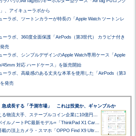
ラバリのAirTag用のキーホルダー型ケース「AirTag PUロング
」、アイキューラボから
ーラボ、ツートンカラーが特長の「Apple Watch ツートンレ
ーラボ、360度全面保護「AirPods（第3世代） カラビナ付き
発売
ーラボ、シンプルデザインのApple Watch専用ケース「Apple
 41mm/45mm 対応 ハードケース」を販売開始
ューラボ、高級感のある丈夫な本革を使用した「AirPods（第3
を発売
、急成長する「予測市場」 これは投資か、ギャンブルか
アマゾン配送を支える物流大手、ステーブルコイン企業に10億円投資のワケ
あこがれの旗艦モバイルノートPC最新モデル=「ThinkPad X1 Carbon Gen 14 Aura Edition」実機レビュー
ハッセルブラッド搭載の頂上カメラ・スマホ「OPPO Find X9 Ultra」実写レビュー=プロが本気で徹底撮影しました!!