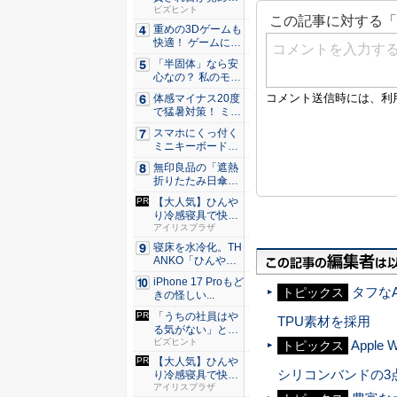
た。経営者...
ビズヒント
重めの3Dゲームも
快適！ ゲームに強
いH...
「半固体」なら安
心なの？ 私のモバ
イルバ...
体感マイナス20度
で猛暑対策！ ミズ
ノの...
スマホにくっ付く
ミニキーボード！
触ってわ...
無印良品の「遮熱
折りたたみ日傘」
約160...
【大人気】ひんや
り冷感寝具で快適
な睡眠を...
アイリスプラザ
寝床を水冷化。TH
ANKO「ひんやり
水流...
iPhone 17 Proもど
タフな
トピックス
きの怪しい...
「うちの社員はや
TPU素材を採用
る気がない」と嘆
くリーダ...
ビズヒント
Appl
トピックス
【大人気】ひんや
シリコンバンドの3
り冷感寝具で快適
な睡眠を...
アイリスプラザ