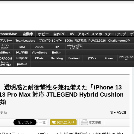
Phone/Mac
自動車
ホビー
自作PC
AV
アキバ
スマホ
ゲ
スタートアップ
アスキー
TeamLeaders
プログラミング+
SDGs
地方活性
PUACL2026
ChallengersJP
パソコン
ゲーミングPC
MSI
ASUS
HP
STORM
SEVEN
ASRock
HUAWEI
ViewSonic
Belkin
ソフトバンクの
Dropbox
CData
Backlog
Fortinet
ヤマハ
Zoom
ORACOM
IoT
brand
pCloud
new ME!
透明感と耐衝撃性を兼ね備えた「iPhone 13
o/13 Pro Max 対応 JTLEGEND Hybrid Cushion
開始
分更新
文● ASCII
お気に入り
一覧