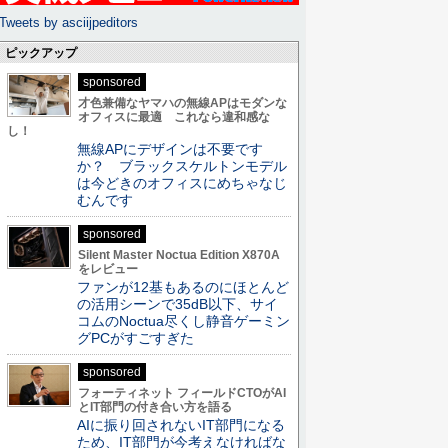
Tweets by asciijpeditors
ピックアップ
sponsored
才色兼備なヤマハの無線APはモダンな
オフィスに最適 これなら違和感な
し！
無線APにデザインは不要です
か？ ブラックスケルトンモデル
は今どきのオフィスにめちゃなじ
むんです
sponsored
Silent Master Noctua Edition X870A
をレビュー
ファンが12基もあるのにほとんど
の活用シーンで35dB以下、サイ
コムのNoctua尽くし静音ゲーミン
グPCがすごすぎた
sponsored
フォーティネット フィールドCTOがAI
とIT部門の付き合い方を語る
AIに振り回されないIT部門になる
ため、IT部門が今考えなければな