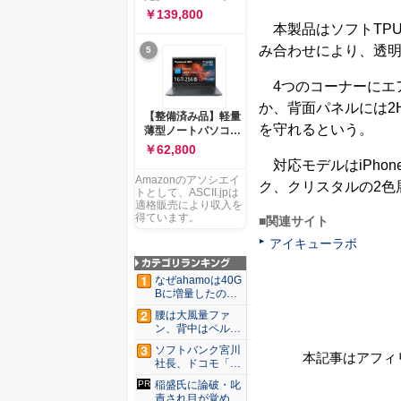
ー 83K9003JJP ノー
ソコン Vivobook 15
￥139,800
トPC
M1502NAQ 15.6イ
本製品はソフトTPU
ンチ AMD Ryzen 7
み合わせにより、透明感
5
170 メモリ16GB
SSD 512GB
Microsoft 365
4つのコーナーにエ
Personal (24か月版)
か、背面パネルには2
搭載 Windows 11 重
【整備済み品】軽量
量1.7kg Wi-Fi 6E ク
を守れるという。
薄型ノートパソコン
ワイエットブルー
dynabook G83 ■
￥62,800
M1502NAQ-
13.3型
対応モデルはiPhone 1
R7165BUWS
FHD(1920x1080) -
Amazonのアソシエイ
ク、クリスタルの2色
高性能第11世代Core
トとして、ASCII.jpは
i5-1135G7 - メモリ
適格販売により収入を
16GB - SSD 256GB
得ています。
■関連サイト
- Webカメラ -
アイキューラボ
WiFi&Bluetooth -
USB Type-C - MS
Office 2021 - Win11
なぜahamoは40G
搭載
Bに増量したの
か ...
腰は大風量ファ
ン、背中はペルチ
ェ冷却。ダ...
ソフトバンク宮川
本記事はアフィ
社長、ドコモ「ah
amo...
稲盛氏に論破・叱
責され目が覚め