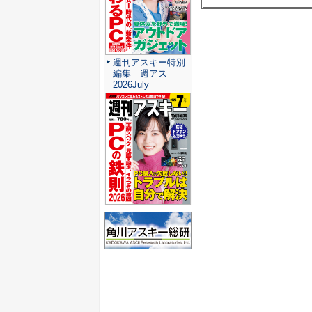
週刊アスキー特別
編集 週アス
2026July