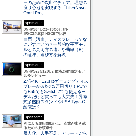
ーのための次世代チェア。理想の
座り心地を実現する「LiberNovo
Omni Pro」
sponsored
JN-IPS34UQ2-HSC6とJN-
IPSC34UQ2-HSC6で比較
曲面（湾曲）ディスプレーってな
にがすごいの？一般的な平面モデ
ルとの見え方の違いや曲率（R）
の意味、選び方を解説
sponsored
JN-IPS27G120U2 価格.com限定モデ
ルをレビュー
27型4K・120Hzゲーミングディス
プレーが破格の3万円切り！PCで
もPS5でもSwitch 2でも使えるモ
デルだけど買っても大丈夫？昇降
式多機能スタンドやUSB Typc-C
給電は？
sponsored
AIによる運用自動化は、企業が生き残
るための必須条件
属人化、人手不足、アラートだら