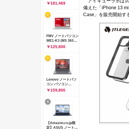
アイキューラボは10
コン 15-fd 15.6イン
￥181,469
チ インテル Core 5
備えた「iPhone 13 mini
120U メモリ16GB
Case」を販売開始す
2
SSD512GB
Windows 11
Microsoft Office
2024搭載 WPS
Office搭載 カメラシ
FMV ノートパソコン
ャッター 指紋認証 薄
WE1-K3 (MS 365
型 Copilotキー搭載
Personal/Copilotキ
￥125,800
ナチュラルシルバー
ー搭載/Win 11/15.6
(BJ0M5PA-AAAI)
型/Core
3
i5/16GB/SSD
512GB/ホワイト)
FMVWK3E15W_AZ
Lenovo ノートパソ
コン パソコン
IdeaPad Slim 3 14.0
￥159,800
インチ AMD
Ryzen™ 5 8640HS
4
メモリ16GB
SSD512GB
Microsoft 365 試用
版 Windows11 バッ
テリー駆動12.6時間
【Amazon.co.jp限
重量1.39kg ルナグレ
定】ASUS ノートパ