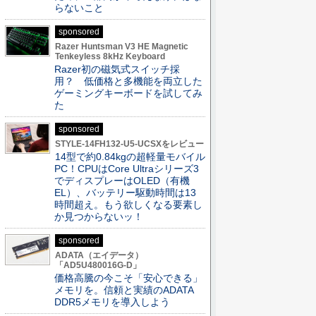
らないこと
sponsored
Razer Huntsman V3 HE Magnetic
Tenkeyless 8kHz Keyboard
Razer初の磁気式スイッチ採
用？ 低価格と多機能を両立した
ゲーミングキーボードを試してみ
た
sponsored
STYLE-14FH132-U5-UCSXをレビュー
14型で約0.84kgの超軽量モバイル
PC！CPUはCore Ultraシリーズ3
でディスプレーはOLED（有機
EL）、バッテリー駆動時間は13
時間超え。もう欲しくなる要素し
か見つからないッ！
sponsored
ADATA（エイデータ）
「AD5U480016G-D」
価格高騰の今こそ「安心できる」
メモリを。信頼と実績のADATA
DDR5メモリを導入しよう