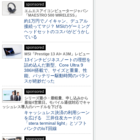
sponsored
エムエスアイコンピュータージャパン
「MAESTRO 500 WIRELESS」
約1万円でノイキャン、デュアル
接続ってマジ？ MSIのゲーミング
ヘッドセットのコスパがどうかし
ている
sponsored
MSI「Prestige 13 AI+ A3M」レビュー
13インチビジネスノートの理想を
詰め込んだ新型、Core Ultra 9
386H搭載で、サイズと重量、性
能、バッテリー駆動時間のバラン
スが絶妙だった
sponsored
シリーズ最小・最軽量、申し込みから
最短4営業日。モバイル通信対応でキャ
ッシュレス導入のハードルを下げる
キャッシュレス決済の利用シーン
を広げる 三井住友カードの
「stera terminal light」とソフト
バンクのIoT回線
sponsored