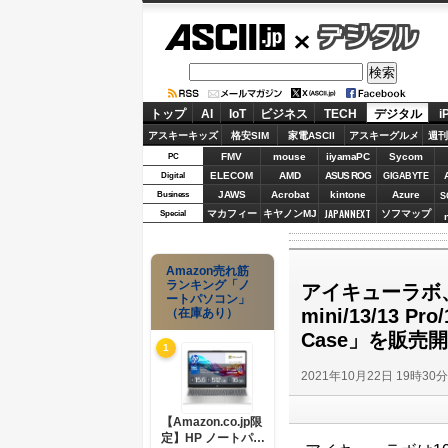
ASCII.jp
デジタル
トップ
AI
IoT
ビジネス
TECH
デジタル
i
アスキーキッズ
格安SIM
家電ASCII
アスキーグルメ
週刊
FMV
mouse
iiyamaPC
Sycom
PC
ELECOM
AMD
ASUS ROG
Digital
GIGABYTE
JAWS
Acrobat
kintone
Azure
Business
S
JAPANNEXT
マカフィー
キヤノンMJ
ソフマップ
Special
Amazon売れ筋
ランキング「ノ
アイキューラボ、
ートパソコン」
mini/13/13 Pr
（在庫あり）
Case」を販売
1
2021年10月22日 19時30
【Amazon.co.jp限
定】HP ノートパソ