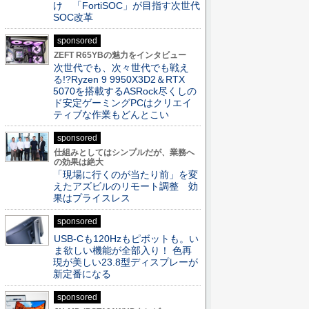
け 「FortiSOC」が目指す次世代
SOC改革
sponsored
ZEFT R65YBの魅力をインタビュー
次世代でも、次々世代でも戦え
る!?Ryzen 9 9950X3D2＆RTX
5070を搭載するASRock尽くしの
ド安定ゲーミングPCはクリエイ
ティブな作業もどんとこい
sponsored
仕組みとしてはシンプルだが、業務へ
の効果は絶大
「現場に行くのが当たり前」を変
えたアズビルのリモート調整 効
果はプライスレス
sponsored
USB-Cも120Hzもピボットも。い
ま欲しい機能が全部入り！ 色再
現が美しい23.8型ディスプレーが
新定番になる
sponsored