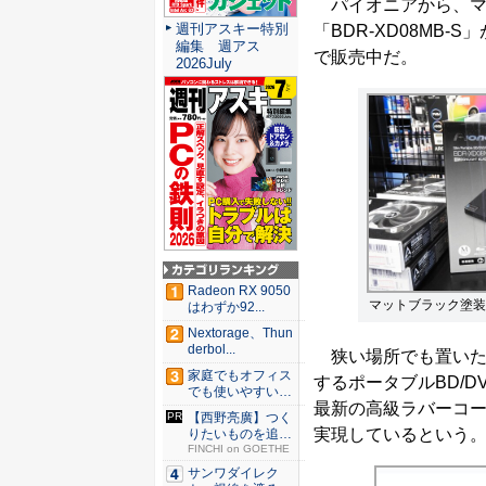
パイオニアから、マッ
週刊アスキー特別
「BDR-XD08MB
編集 週アス
で販売中だ。
2026July
Radeon RX 9050
マットブラック塗装を
はわずか92...
Nextorage、Thun
derbol...
狭い場所でも置いた
家庭でもオフィス
するポータブルBD/
でも使いやすい
最新の高級ラバーコ
Syno...
【西野亮廣】つく
実現しているという
りたいものを追求
できる環...
FINCHI on GOETHE
サンワダイレク