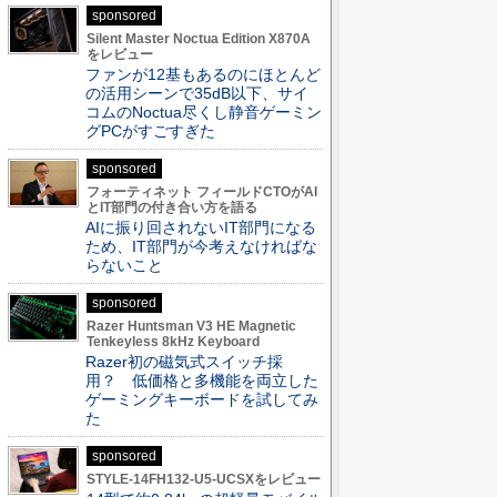
sponsored
Silent Master Noctua Edition X870A
をレビュー
ファンが12基もあるのにほとんど
の活用シーンで35dB以下、サイ
コムのNoctua尽くし静音ゲーミン
グPCがすごすぎた
sponsored
フォーティネット フィールドCTOがAI
とIT部門の付き合い方を語る
AIに振り回されないIT部門になる
ため、IT部門が今考えなければな
らないこと
sponsored
Razer Huntsman V3 HE Magnetic
Tenkeyless 8kHz Keyboard
Razer初の磁気式スイッチ採
用？ 低価格と多機能を両立した
ゲーミングキーボードを試してみ
た
sponsored
STYLE-14FH132-U5-UCSXをレビュー