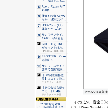
ト、視線を遮るフ
ェルト製デ...
Acer、Ryzen AI 7
450搭...
仕事も映像もなめ
らか MSIの144H
z...
USB-Cケーブル一
体型だから忘れな
い！...
サンワサプライ、
4K/60Hzの2画面
出...
GOETHEとFINCHI
がタッグを組み...
FINCHI on GOETHE
FRONTIER、Core
7搭載15....
サンワ、スライド
開閉で自動電源O
N/OF...
【DM発送業界激
震】コストを抑え
た配達な...
チクタクメール便
【あの会社も使っ
てる！】DM発送
クラムシェル型構造
なら絶対...
チクタクメール便
そのほか、音楽CD
ASCII倶楽部
・プロ野球も対象
する「PureRead4
に、急成長する「予