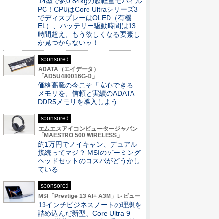
14型で約0.84kgの超軽量モバイル
PC！CPUはCore Ultraシリーズ3
でディスプレーはOLED（有機
EL）、バッテリー駆動時間は13
時間超え。もう欲しくなる要素し
か見つからないッ！
sponsored
ADATA（エイデータ）
「AD5U480016G-D」
価格高騰の今こそ「安心できる」
メモリを。信頼と実績のADATA
DDR5メモリを導入しよう
sponsored
エムエスアイコンピュータージャパン
「MAESTRO 500 WIRELESS」
約1万円でノイキャン、デュアル
接続ってマジ？ MSIのゲーミング
ヘッドセットのコスパがどうかし
ている
sponsored
MSI「Prestige 13 AI+ A3M」レビュー
13インチビジネスノートの理想を
詰め込んだ新型、Core Ultra 9