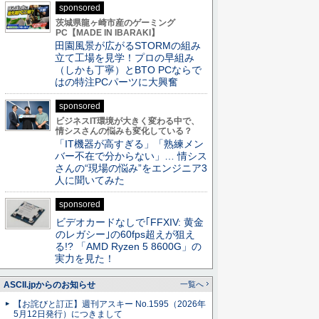
sponsored
茨城県龍ヶ崎市産のゲーミング
PC【MADE IN IBARAKI】
田園風景が広がるSTORMの組み
立て工場を見学！プロの早組み
（しかも丁寧）とBTO PCならで
はの特注PCパーツに大興奮
sponsored
ビジネスIT環境が大きく変わる中で、
情シスさんの悩みも変化している？
「IT機器が高すぎる」「熟練メン
バー不在で分からない」… 情シス
さんの“現場の悩み”をエンジニア3
人に聞いてみた
sponsored
ビデオカードなしで｢FFXIV: 黄金
のレガシー｣の60fps超えが狙え
る!? 「AMD Ryzen 5 8600G」の
実力を見た！
ASCII.jpからのお知らせ
一覧へ
【お詫びと訂正】週刊アスキー No.1595（2026年
5月12日発行）につきまして