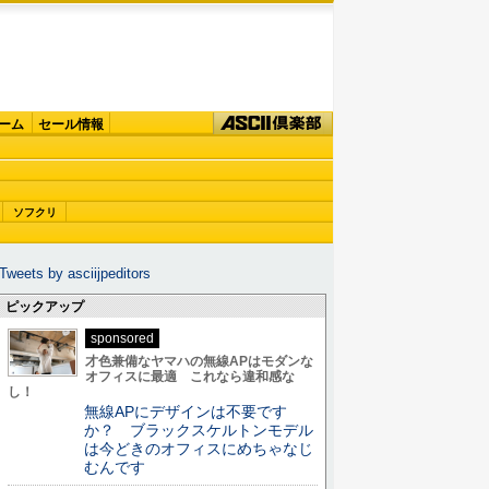
ーム
セール情報
ソフクリ
Tweets by asciijpeditors
ピックアップ
sponsored
才色兼備なヤマハの無線APはモダンな
オフィスに最適 これなら違和感な
し！
無線APにデザインは不要です
か？ ブラックスケルトンモデル
は今どきのオフィスにめちゃなじ
むんです