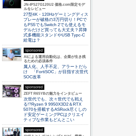
JN-IPS27G120U2 価格.com限定モデ
ルをレビュー
27型4K・120Hzゲーミングディス
プレーが破格の3万円切り！PCで
もPS5でもSwitch 2でも使えるモ
デルだけど買っても大丈夫？昇降
式多機能スタンドやUSB Typc-C
給電は？
sponsored
AIによる運用自動化は、企業が生き残
るための必須条件
属人化、人手不足、アラートだら
け 「FortiSOC」が目指す次世代
SOC改革
sponsored
ZEFT R65YBの魅力をインタビュー
次世代でも、次々世代でも戦え
る!?Ryzen 9 9950X3D2＆RTX
5070を搭載するASRock尽くしの
ド安定ゲーミングPCはクリエイ
ティブな作業もどんとこい
sponsored