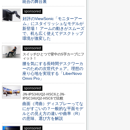
統合の舞台裏
sponsored
好評のViewSonic「モニターアー
ム」にスタイリッシュなモデルが
新登場！ アームの動きがスムーズ
で、机も広く使えてデスクトップ
環境が激変した
sponsored
スイッチひとつで背中のS字カーブにフ
ィット！
腰を気にする長時間デスクワーカ
ーのための次世代チェア。理想の
座り心地を実現する「LiberNovo
Omni Pro」
sponsored
JN-IPS34UQ2-HSC6とJN-
IPSC34UQ2-HSC6で比較
曲面（湾曲）ディスプレーってな
にがすごいの？一般的な平面モデ
ルとの見え方の違いや曲率（R）
の意味、選び方を解説
sponsored