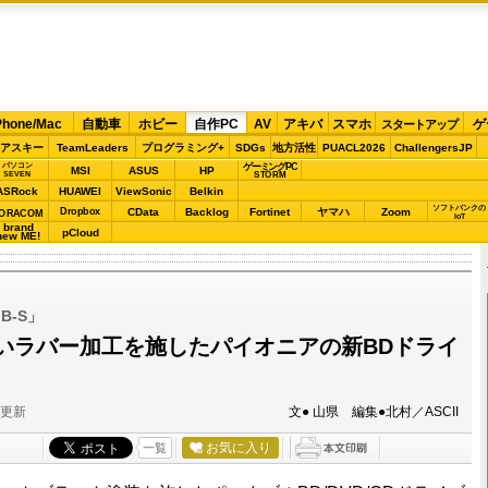
Phone/Mac
自動車
ホビー
自作PC
AV
アキバ
スマホ
ゲ
スタートアップ
アスキー
TeamLeaders
プログラミング+
SDGs
地方活性
PUACL2026
ChallengersJP
パソコン
ゲーミングPC
MSI
ASUS
HP
STORM
SEVEN
ASRock
HUAWEI
ViewSonic
Belkin
ソフトバンクの
Dropbox
CData
Backlog
Fortinet
ヤマハ
Zoom
ORACOM
IoT
brand
pCloud
new ME!
MB-S」
いラバー加工を施したパイオニアの新BDドライ
分更新
文● 山県 編集●北村／ASCII
お気に入り
一覧