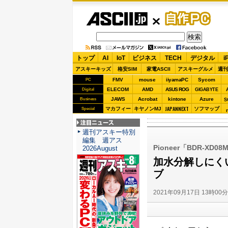
ASCII.jp
自作PC
トップ
AI
IoT
ビジネス
TECH
デジタル
i
アスキーキッズ
格安SIM
家電ASCII
アスキーグルメ
週刊
FMV
mouse
iiyamaPC
Sycom
PC
ELECOM
AMD
ASUS ROG
Digital
GIGABYTE
JAWS
Acrobat
kintone
Azure
Business
S
JAPANNEXT
マカフィー
キヤノンMJ
ソフマップ
Special
注目ニュース
週刊アスキー特別
編集 週アス
Pioneer「BDR-XD08
2026August
加水分解しにく
ブ
2021年09月17日 13時00