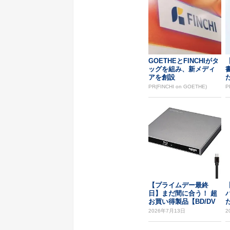
GOETHEとFINCHIがタ
ッグを組み、新メディ
アを創設
PR(FINCHI on GOETHE)
P
【プライムデー最終
【
日】まだ間に合う！ 超
お買い得製品【BD/DV
た
D/CD編】
リ
2026年7月13日
2