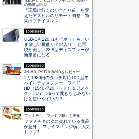
仕組みとしてはシンプルだが、業務へ
の効果は絶大
「現場に行くのが当たり前」を変
えたアズビルのリモート調整 効
果はプライスレス
sponsored
USB-Cも120Hzもピボットも。い
ま欲しい機能が全部入り！ 色再
現が美しい23.8型ディスプレーが
新定番になる
sponsored
JN-MD-IPST101WHDをレビュー
2万1980円のタッチ対応10.1型モ
バイルディスプレー、ワイド
HD（1540×720ドット）＆アスペ
クト比77：36って聞きなじみない
けど使いやすいの？
sponsored
ファミチキ「ファミマ味」も実食
ファミチキの次に売れている商品
が意外！ ファミマ「レジ横」人気
トップ3