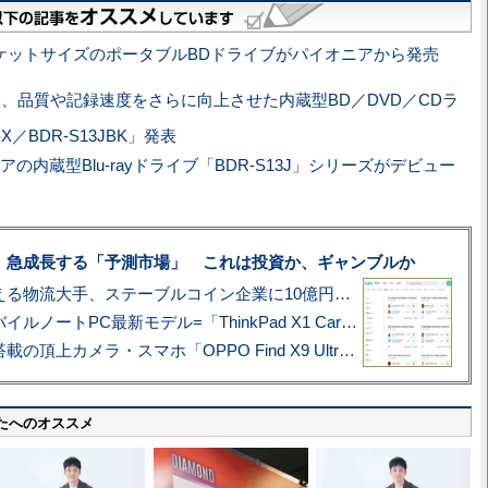
ケットサイズのポータブルBDドライブがパイオニアから発売
、品質や記録速度をさらに向上させた内蔵型BD／DVD／CDラ
-X／BDR-S13JBK」発表
アの内蔵型Blu-rayドライブ「BDR-S13J」シリーズがデビュー
、急成長する「予測市場」 これは投資か、ギャンブルか
アマゾン配送を支える物流大手、ステーブルコイン企業に10億円投資のワケ
あこがれの旗艦モバイルノートPC最新モデル=「ThinkPad X1 Carbon Gen 14 Aura Edition」実機レビュー
ハッセルブラッド搭載の頂上カメラ・スマホ「OPPO Find X9 Ultra」実写レビュー=プロが本気で徹底撮影しました!!
たへのオススメ