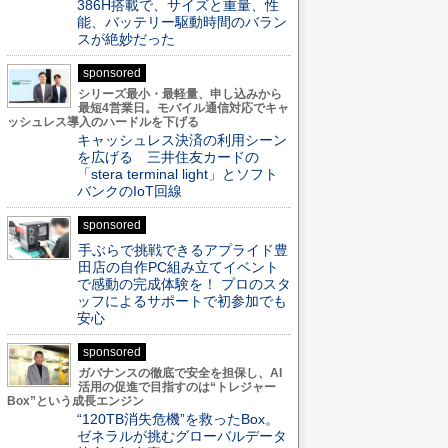
386H搭載で、サイズと重量、性
能、バッテリー駆動時間のバラン
スが絶妙だった
sponsored
シリーズ最小・最軽量、申し込みから
最短4営業日。モバイル通信対応でキャ
ッシュレス導入のハードルを下げる
キャッシュレス決済の利用シーン
を広げる 三井住友カードの
「stera terminal light」とソフト
バンクのIoT回線
sponsored
手ぶらで挑戦できるアプライド豊
田店の自作PC組み立てイベント
で感動の完成体験を！ プロのスタ
ッフによるサポートで初参加でも
安心
sponsored
ガバナンスの徹底で安全を担保し、AI
活用の促進で目指すのは“トレジャー
Box”という成長エンジン
“120TB消失危機”を救ったBox。
ゼネラルが挑むグローバルデータ