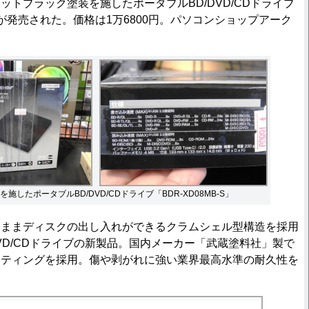
トブラック塗装を施したポータブルBD/DVD/CDドライブ
-S」が発売された。価格は1万6800円。パソコンショップアーク
施したポータブルBD/DVD/CDドライブ「BDR-XD08MB-S」
ままディスクの出し入れができるクラムシェル型構造を採用
DVD/CDドライブの新製品。国内メーカー「武蔵塗料社」製で
ーティングを採用。傷や剥がれに強い業界最高水準の耐久性を
。