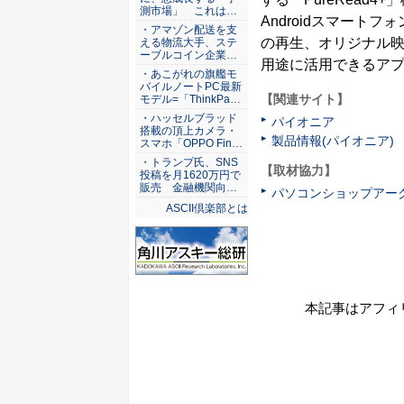
測市場」 これは…
Androidスマートフ
・アマゾン配送を支
の再生、オリジナル
える物流大手、ステ
ーブルコイン企業…
用途に活用できるア
・あこがれの旗艦モ
バイルノートPC最新
【関連サイト】
モデル=「ThinkPa…
・ハッセルブラッド
パイオニア
搭載の頂上カメラ・
製品情報(パイオニア)
スマホ「OPPO Fin…
・トランプ氏、SNS
【取材協力】
投稿を月1620万円で
販売 金融機関向…
パソコンショップアー
ASCII倶楽部とは
本記事はアフィ