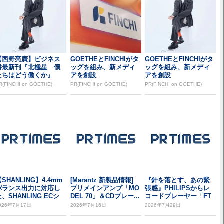
【西野亮廣】ビジネス
GOETHEとFINCHIがタ
GOETHEとFINCHIがタ
書最新刊『北極星 僕
ッグを組み、新メディ
ッグを組み、新メディ
たちはどう働くか』
アを創設
アを創設
R(FINCHI on GOETHE)
PR(FINCHI on GOETHE)
PR(FINCHI on GOETHE)
SHANLING】4.4mm
[Marantz 新製品情報]
『針を落とす、あの緊
バランス出力に対応し
プリメインアンプ「MO
張感』PHILIPSからレ
、SHANLING ECシ
DEL 70」＆CDプレー...
コードプレーヤー「FT
...
1」とアクテ...
026年7月17日
2026年7月16日
2026年7月29日