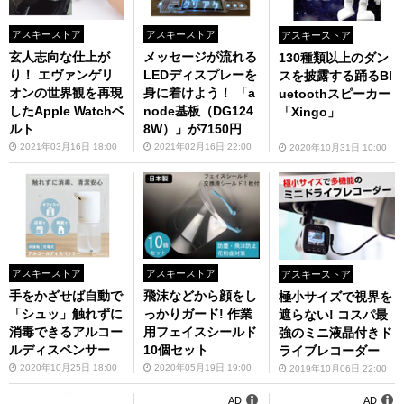
アスキーストア
アスキーストア
アスキーストア
玄人志向な仕上が
メッセージが流れる
130種類以上のダン
り！ エヴァンゲリ
LEDディスプレーを
スを披露する踊るBl
オンの世界観を再現
身に着けよう！ 「a
uetoothスピーカー
したApple Watchベ
node基板（DG124
「Xingo」
ルト
8W）」が7150円
2021年03月16日 18:00
2021年02月16日 22:00
2020年10月31日 10:00
アスキーストア
アスキーストア
アスキーストア
手をかざせば自動で
飛沫などから顔をし
極小サイズで視界を
「シュッ」触れずに
っかりガード! 作業
遮らない! コスパ最
消毒できるアルコー
用フェイスシールド
強のミニ液晶付きド
ルディスペンサー
10個セット
ライブレコーダー
2020年10月25日 18:00
2020年05月19日 19:00
2019年10月06日 22:00
AD
AD