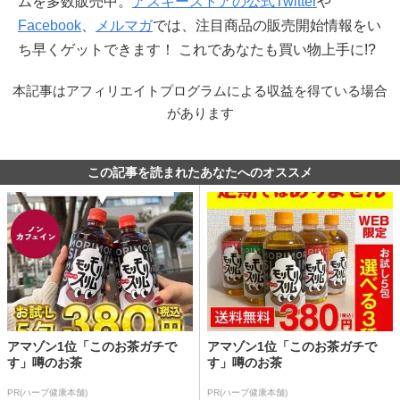
ムを多数販売中。
アスキーストアの公式Twitter
や
Facebook
、
メルマガ
では、注目商品の販売開始情報をい
ち早くゲットできます！ これであなたも買い物上手に!?
本記事はアフィリエイトプログラムによる収益を得ている場合
があります
この記事を読まれたあなたへのオススメ
アマゾン1位「このお茶ガチで
アマゾン1位「このお茶ガチで
す」噂のお茶
す」噂のお茶
PR(ハーブ健康本舗)
PR(ハーブ健康本舗)