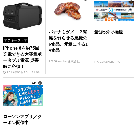
バナナもダメ…？腎
最短5分で接続
臓を弱らせる悪魔の
アスキーストア
6食品、元気にする1
iPhone 8を約75回
4食品
充電できる大容量ポ
ータブル電源 災害
PR Skyrocket株式会社
PR LotusFlare Inc
時に必須！
2019年03月16日 21:00
AD
ローソンアプリ／ク
ーポン配信中