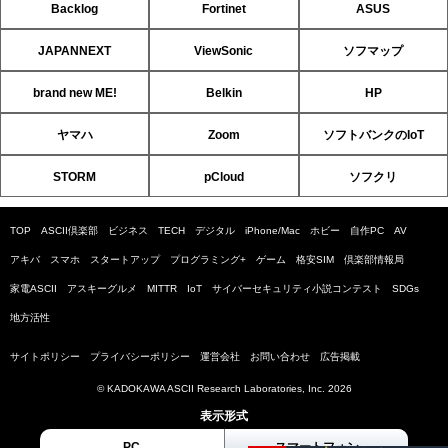
Backlog
Fortinet
ASUS
JAPANNEXT
ViewSonic
ソフマップ
brand new ME!
Belkin
HP
ヤマハ
Zoom
ソフトバンクのIoT
STORM
pCloud
ソフクリ
TOP
ASCII倶楽部
ビジネス
TECH
デジタル
iPhone/Mac
ホビー
自作PC
AV
アキバ
スマホ
スタートアップ
プログラミング+
ゲーム
格安SIM
倶楽部情報局
家電ASCII
アスキーグルメ
MITTR
IoT
サイバーセキュリティ小説コンテスト
SDGs
地方活性
サイトポリシー
プライバシーポリシー
運営会社
お問い合わせ
広告掲載
© KADOKAWA ASCII Research Laboratories, Inc. 2026
表示形式
PC
スマートフォン