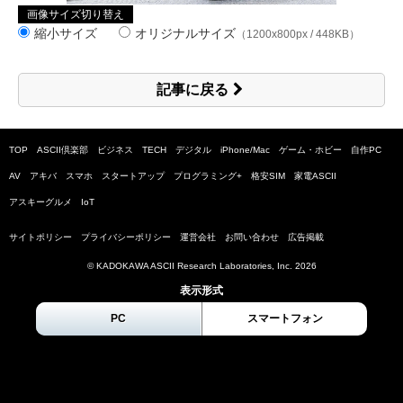
画像サイズ切り替え
縮小サイズ
オリジナルサイズ
（1200x800px / 448KB）
記事に戻る
TOP
ASCII倶楽部
ビジネス
TECH
デジタル
iPhone/Mac
ゲーム・ホビー
自作PC
AV
アキバ
スマホ
スタートアップ
プログラミング+
格安SIM
家電ASCII
アスキーグルメ
IoT
サイトポリシー
プライバシーポリシー
運営会社
お問い合わせ
広告掲載
© KADOKAWA ASCII Research Laboratories, Inc.
2026
表示形式
PC
スマートフォン