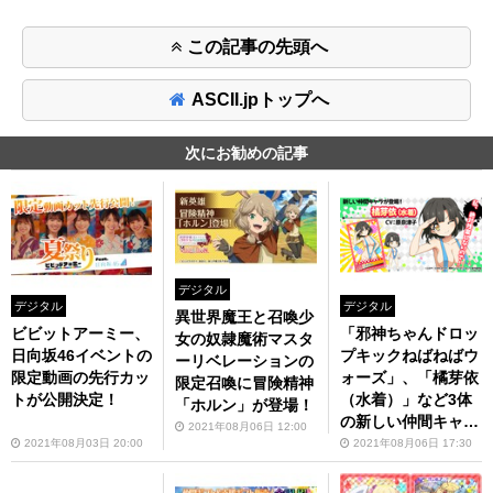
この記事の先頭へ
ASCII.jpトップへ
次にお勧めの記事
デジタル
デジタル
デジタル
異世界魔王と召喚少
ビビットアーミー、
「邪神ちゃんドロッ
女の奴隷魔術マスタ
日向坂46イベントの
プキックねばねばウ
ーリベレーションの
限定動画の先行カッ
ォーズ」、「橘芽依
限定召喚に冒険精神
トが公開決定！
（水着）」など3体
「ホルン」が登場！
の新しい仲間キャラ
2021年08月06日 12:00
を実装
2021年08月03日 20:00
2021年08月06日 17:30