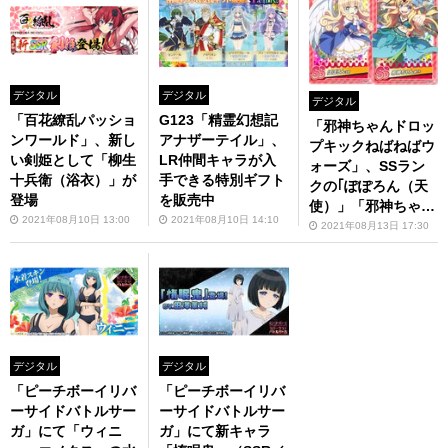
デジタル
デジタル
デジタル
「百花繚乱パッショ
G123「精霊幻想記
「邪神ちゃんドロッ
ンワールド」、新し
アナザーテイル」、
プキックねばねばウ
い剣姫として「柳生
LR仲間キャラが入
ォーズ」、SSラン
十兵衛（浴衣）」が
手できる特別ギフト
クの｢ぽぽろん（天
登場
を販売中
使）」「邪神ちゃん
2021年08月10日 13:00
2021年08月10日 14:10
（踊り子）」のピッ
2021年08月13日 17:30
クアップ召喚を開始
デジタル
デジタル
「ピーチボーイリバ
「ピーチボーイリバ
ーサイドバトルサー
ーサイドバトルサー
ガ」にて「ウィニ
ガ」にて新キャラ