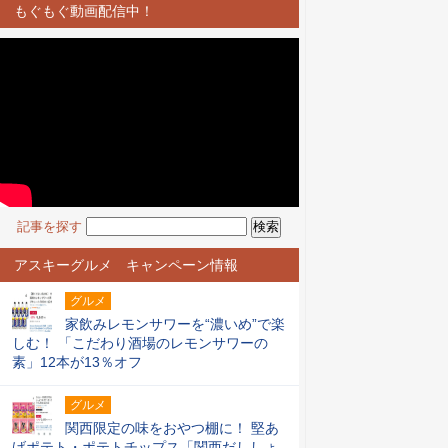
もぐもぐ動画配信中！
記事を探す
アスキーグルメ キャンペーン情報
グルメ
家飲みレモンサワーを“濃いめ”で楽
しむ！ 「こだわり酒場のレモンサワーの
素」12本が13％オフ
グルメ
関西限定の味をおやつ棚に！ 堅あ
げポテト・ポテトチップス「関西だししょ