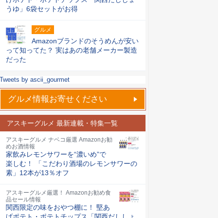
うゆ」6袋セットがお得
グルメ
Amazonブランドのそうめんが安い
って知ってた？ 実はあの老舗メーカー製造
だった
Tweets by ascii_gourmet
グルメ情報お寄せください
アスキーグルメ 最新連載・特集一覧
アスキーグルメ ナベコ厳選 Amazonお勧
めお酒情報
家飲みレモンサワーを“濃いめ”で
楽しむ！ 「こだわり酒場のレモンサワーの
素」12本が13％オフ
アスキーグルメ厳選！ Amazonお勧め食
品セール情報
関西限定の味をおやつ棚に！ 堅あ
げポテト・ポテトチップス「関西だししょ