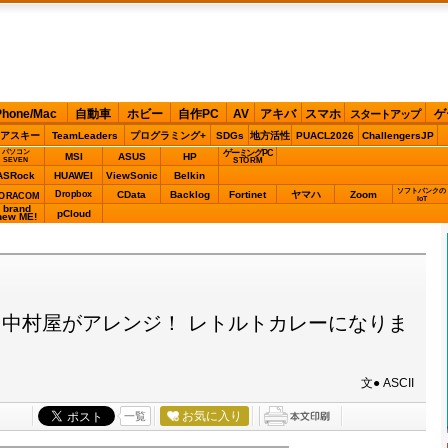
Phone/Mac
自動車
ホビー
自作PC
AV
アキバ
スマホ
ゲ
スタートアップ
アスキー
TeamLeaders
プログラミング+
SDGs
地方活性
PUACL2026
ChallengersJP
パソコン
ゲーミングPC
MSI
ASUS
HP
STORM
SEVEN
ASRock
HUAWEI
ViewSonic
Belkin
ソフトバンクの
Dropbox
CData
Backlog
Fortinet
ヤマハ
Zoom
ORACOM
IoT
brand
pCloud
new ME!
中村屋がアレンジ！ レトルトカレーになりま
文● ASCII
お気に入り
一覧