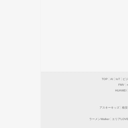
TOP
AI
IoT
ビ
FMV
HUAWEI
アスキーキッズ
格安
ラーメンWalker
エリアLOVEW