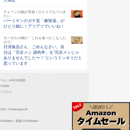
チェーンの鍋が至福！ひとりでもつつき
たい
バーミヤンのガチ旨「麻辣湯」が
ひとり鍋に！アツアツでいいね！
モーダル小嶋の「これを食べたくなった
ので」
日清食品さん、ごめんなさい。自
分は「完全メシ 謎肉丼」を“完全メシじゃ
ありませんでした〜！”というドッキリだと
思っています
ゲーム
ASCII倶楽部
STORM
ソフクリ
2026
ChallengersJP
EWalker
戦国LOVEWalker