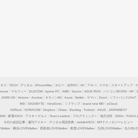
ジネス
TECH
デジタル
iPhone/Mac
ホビー
自作PC
AV
アキバ
スマホ
スタートアップ
mouse
マカフィー
ELECOM
iiyama PC
AMD
Sycom
ASUS ROG
パソコンSEVEN
HP
JAWS-UG
kintone
Acrobat
キヤノンMJ
Azure
Belkin
ヤマハ
Zoom
ソフトバンクのIoT
MSI
GIGABYTE
ViewSonic
ソフマップ
brand new ME!
pCloud
ASRock
SORACOM
Dropbox
CData
Backlog
Fortinet
ASUS
JAPANNEXT
SIM
家電ASCII
アスキーグルメ
Team Leaders
プログラミング＋
地方活性
SDGs
PUACL
今日の必読記事
週刊アスキー
デジタル用語辞典
mobileASCII
MITテクノロジーレビュー
alker
横浜LOVEWalker
西新宿LOVEWalker
夜景LOVEWalker
九州LOVEWalker
丸の内LOV