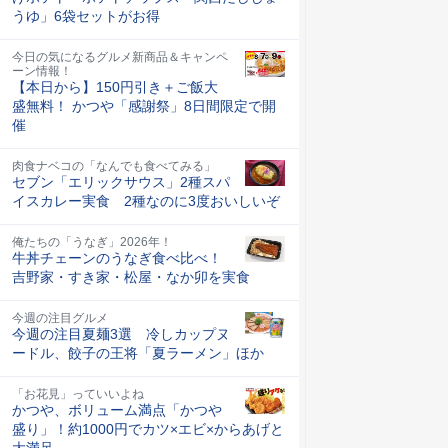
うゆ」6袋セットがお得
今日の気になるグルメ新商品＆キャンペ
ーン情報！
【本日から】150円引き＋ご飯大
盛無料！ かつや「感謝祭」8日間限定で開
催
肉食ナベコの「なんでも食べてみる」
セブン「エリックサウス」2種スパ
イスカレー実食 2種なのに3度おいしいぞ
俺たちの「うなぎ」2026年！
牛丼チェーンのうなぎ食べ比べ！
吉野家・すき家・松屋・なか卯を実食
今週の注目グルメ
今週の注目夏麺3選 冷しカップヌ
ードル、餃子の王将「夏ラーメン」ほか
「お花見」っていいよね
かつや、ボリューム満点「かつや
盛り」！約1000円でカツ×エビ×からあげと
大満足