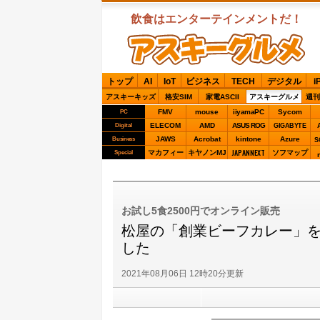
飲食はエンターテインメントだ！
ASCIIグルメ
トップ
AI
IoT
ビジネス
TECH
デジタル
i
アスキーキッズ
格安SIM
家電ASCII
アスキーグルメ
週刊
FMV
mouse
iiyamaPC
Sycom
PC
ELECOM
AMD
ASUS ROG
Digital
GIGABYTE
JAWS
Acrobat
kintone
Azure
Business
S
JAPANNEXT
マカフィー
キヤノンMJ
ソフマップ
Special
お試し5食2500円でオンライン販売
松屋の「創業ビーフカレー」を
した
2021年08月06日 12時20分更新