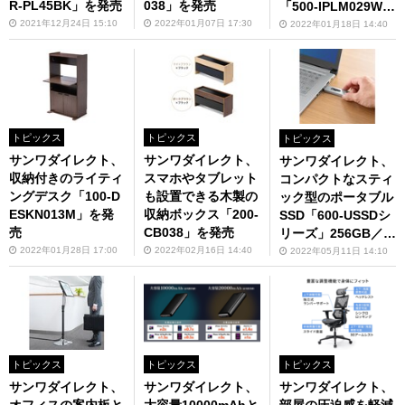
R-PL45BK」を発売
038」を発売
「500-IPLM029W」
を発売
2021年12月24日 15:10
2022年01月07日 17:30
2022年01月18日 14:40
トピックス
トピックス
トピックス
サンワダイレクト、
サンワダイレクト、
サンワダイレクト、
収納付きのライティ
スマホやタブレット
コンパクトなスティ
ングデスク「100-D
も設置できる木製の
ック型のポータブル
ESKN013M」を発
収納ボックス「200-
SSD「600-USSDシ
売
CB038」を発売
リーズ」256GB／5
12GB／1TBモデル
2022年01月28日 17:00
2022年02月16日 14:40
2022年05月11日 14:10
を発売
トピックス
トピックス
トピックス
サンワダイレクト、
サンワダイレクト、
サンワダイレクト、
オフィスの案内板と
大容量10000mAhと