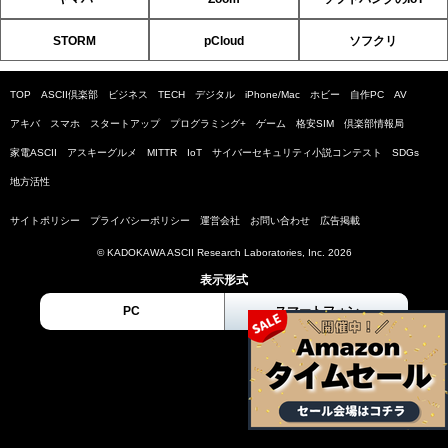
STORM
pCloud
ソフクリ
TOP
ASCII倶楽部
ビジネス
TECH
デジタル
iPhone/Mac
ホビー
自作PC
AV
アキバ
スマホ
スタートアップ
プログラミング+
ゲーム
格安SIM
倶楽部情報局
家電ASCII
アスキーグルメ
MITTR
IoT
サイバーセキュリティ小説コンテスト
SDGs
地方活性
サイトポリシー
プライバシーポリシー
運営会社
お問い合わせ
広告掲載
© KADOKAWA ASCII Research Laboratories, Inc. 2026
表示形式
PC
スマートフォン