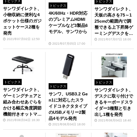
トピックス
トピックス
トピックス
サンワダイレクト、
サンワダイレクト、
4K/60Hz・HDR対応
小物収納に便利な4
天板の高さを75～1
のプレミアムHDMI
ポケット仕様のガジ
25cmの範囲内で調
ケーブルなど3製品6
ェットケース2種を
整できる上下昇降ゲ
モデル、サンワから
発売
ーミングデスクを発
売
2021年07月02日 12:50
2021年07月07日 18:00
2021年07月05日 17:00
トピックス
トピックス
トピックス
サンワダイレクト、
サンワダイレクト、
サンワ、USB3.2 Ge
ゲーミングチェアと
デスクに取り付けで
n1に対応したスラ
組み合わせあぐらを
きるキーボードスラ
イドコネクタタイプ
かける幅広角度調節
イダー3種類と引き
のUSBメモリー2製
機能付きオットマン
出し1種を発売
品4モデル発売
を発売
2021年08月04日 16:30
2021年08月04日 18:40
2021年08月04日 18:00