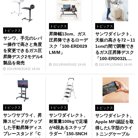
トピックス
トピックス
トピックス
昇降幅13cm、ガス
サンワダイレクト、
サンワ、手元のレバ
圧昇降できるローデ
天板の高さを72～11
ー操作で高さと角度
スク「100-ERD029
1cmの間で調整でき
を変更できるガス圧
LM/M」
るガス圧昇降デスク
昇降デスク2モデル4
「100-ERD032L
製品を発売
M」を発売
2021年09月03日 19:00
2021年12月09日 19:00
2021年08月26日 18:00
トピックス
トピックス
トピックス
サンワサプライ、昇
サンワダイレクト、
サンワダイレクト、
降スピードがアップ
耐重量100kgで足場
Apple MFi認証を取
した手動昇降ディス
が4段あるステップ
得したL字型のライ
プレースタンド「C
ラダー「150-SNCH
トニングケーブル