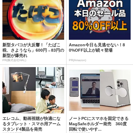
新型タバコが大反響！「たばこ
Amazon今日も見逃せない！8
税、さようなら」600円→83円の
0%OFF以上が続々登場
新型が爆売れ
PR(株式会社HAL)
PR(Amazon)
エレコム、動画視聴が快適にな
ノートPCにスマホを固定できる
るタブレット・スマホ用アーム
MagSafeホルダー発売 360度
スタンド4製品を発売
回転で使いやす...