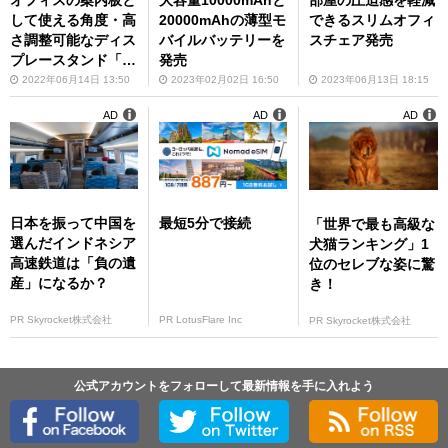
部屋の圧迫感を軽減
して使える角度・高
20000mAhの薄型モ
できるスリムオフィ
さ調整可能なディス
バイルバッテリーを
スチェア発売
プレースタンド「10
発売
0-LAST002N」を発
2022年06月14日 13:50
2023年02月02日 16:50
2023年06月13日 18:15
売
AD
AD
AD
日本を振って中国を
最短5分で接続
「世界で最も高級な
選んだインドネシア
犬猫ランキング」1
高速鉄道は「負の遺
位のセレブな姿に驚
産」になるか？
き！
PR Skyrocket株式会社
PR LotusFlare Inc
PR Skyrocket株式会社
公式アカウントをフォローして最新情報を手に入れよう