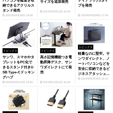
パソコンを縦置き収
ディアラック2タイ
サイズを追加発売
納できるアクリルス
プを発売
タンド発売
2021年05月13日 19:30
2021年05月18日 18:00
2020年09月09日 17:00
トピックス
トピックス
トピックス
軽量なのに堅牢。サ
サンワ、スマホやタ
高さ記憶機能つき電
ンワダイレクト、ノ
ブレットをPC化で
動昇降デスク、サン
ートパソコンなどを
きるスタンド付きU
ワダイレクトにて発
安全に収納できるビ
SB Type-Cドッキン
売
ジネスアタッシュケ
グハブ
ースを発売
2021年06月30日 19:15
2020年09月10日 19:30
2021年01月21日 16:30