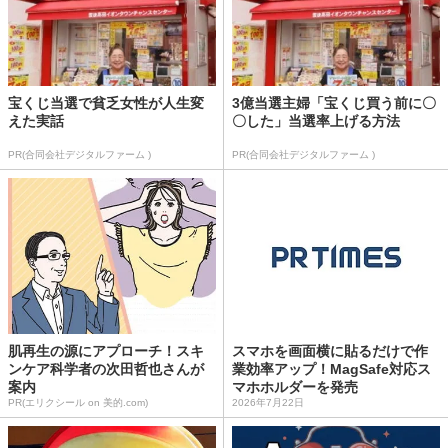
宝くじ当選で貧乏女性が人生変
3億当選主婦「宝くじ買う前に〇
えた実話
〇した」当選率上げる方法
PR(合同会社デジタルファーム )
PR(合同会社デジタルファーム )
肌再生の源にアプローチ！スキ
スマホを画面横に貼るだけで作
ンケア科学者の次田哲也さんが
業効率アップ！MagSafe対応ス
案内
マホホルダーを発売
PR(エリクシール on 美的.com)
2026年7月22日