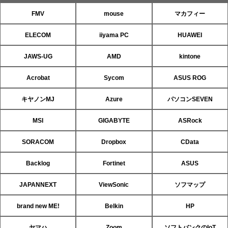
FMV
mouse
マカフィー
ELECOM
iiyama PC
HUAWEI
JAWS-UG
AMD
kintone
Acrobat
Sycom
ASUS ROG
キヤノンMJ
Azure
パソコンSEVEN
MSI
GIGABYTE
ASRock
SORACOM
Dropbox
CData
Backlog
Fortinet
ASUS
JAPANNEXT
ViewSonic
ソフマップ
brand new ME!
Belkin
HP
ヤマハ
Zoom
ソフトバンクのIoT