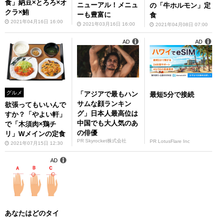
食」納豆×とろろ×オ
ニューアル！メニュ
の「牛ホルモン」定
クラ×鮪
ーも豊富に
食
2021年04月16日 16:00
2021年03月16日 16:00
2021年04月08日 07:00
AD
AD
グルメ
「アジアで最もハン
最短5分で接続
サムな顔ランキン
欲張ってもいいんで
グ」日本人最高位は
すか？「やよい軒」
中国でも大人気のあ
で「木須肉×鶏チ
の俳優
リ」Wメインの定食
PR Skyrocket株式会社
PR LotusFlare Inc
2021年07月15日 12:30
AD
あなたはどのタイ