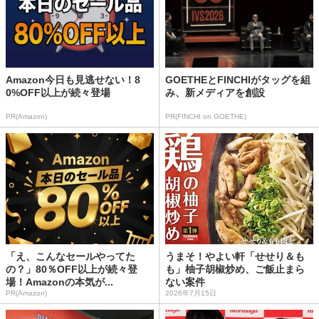
Amazon今日も見逃せない！8
GOETHEとFINCHIがタッグを組
0%OFF以上が続々登場
み、新メディアを創設
PR(Amazon)
PR(FINCHI on GOETHE)
「え、こんなセールやってた
うまそ！やよい軒「せせり＆も
の？」80％OFF以上が続々登
も」柚子胡椒炒め、ご飯止まら
場！Amazonの本気が...
ない案件
PR(Amazon)
2026年7月15日