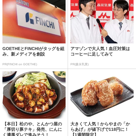
GOETHEとFINCHIがタッグを組
アマゾンで大人気！血圧対策は
み、新メディアを創設
コーヒーに足してみて
PR(FINCHI on GOETHE)
PR(森永乳業)
【本日】松のや、とんかつ屋の
大きくて人気！からやまの「か
「厚切り豚テキ」発売、にんに
らあげ」が値下げで118円に！
く濃厚ダレで進みそう！
【1週間限定】