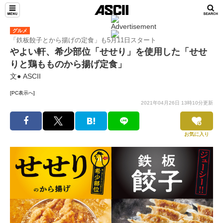
グルメ
「鉄板餃子とから揚げの定食」も5月11日スタート
やよい軒、希少部位「せせり」を使用した「せせ
りと鶏もものから揚げ定食」
文● ASCII
[PC表示へ]
2021年04月26日 13時10分更新
お気に入り