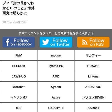
プ？「指の長さでわ
かる10のこと」海外
研究で明らかに
PR Skyrocket株式会社
公式アカウントをフォローして最新情報を手に入れよう
FMV
mouse
マカフィー
ELECOM
iiyama PC
HUAWEI
JAWS-UG
AMD
kintone
Acrobat
Sycom
ASUS ROG
キヤノンMJ
Azure
パソコンSEVEN
MSI
GIGABYTE
ASRock