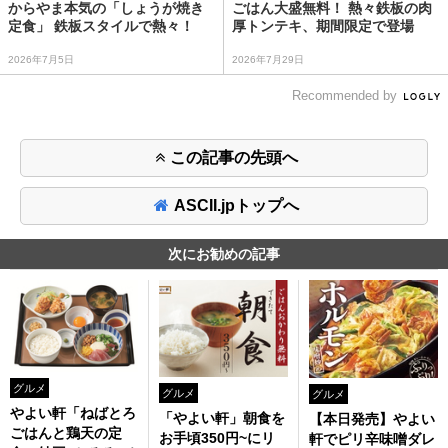
からやま本気の「しょうが焼き
ごはん大盛無料！ 熱々鉄板の肉
定食」 鉄板スタイルで熱々！
厚トンテキ、期間限定で登場
2026年7月5日
2026年7月29日
Recommended by
この記事の先頭へ
ASCII.jpトップへ
次にお勧めの記事
グルメ
グルメ
グルメ
やよい軒「ねばとろ
「やよい軒」朝食を
【本日発売】やよい
ごはんと鶏天の定
お手頃350円~にリ
軒でピリ辛味噌ダレ