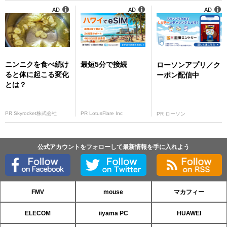
AD
AD
AD
ニンニクを食べ続け
最短5分で接続
ローソンアプリ／ク
ると体に起こる変化
ーポン配信中
とは？
PR Skyrocket株式会社
PR LotusFlare Inc
PR ローソン
公式アカウントをフォローして最新情報を手に入れよう
FMV
mouse
マカフィー
ELECOM
iiyama PC
HUAWEI