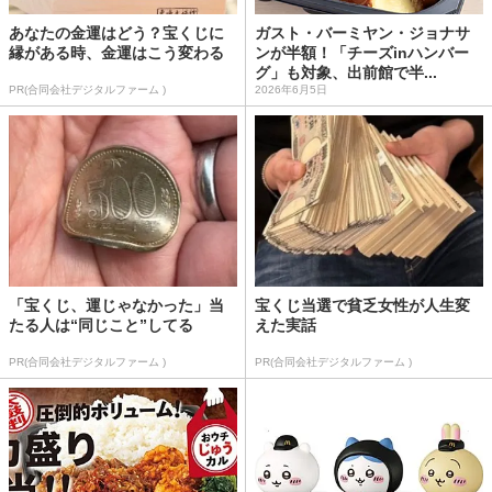
あなたの金運はどう？宝くじに
ガスト・バーミヤン・ジョナサ
縁がある時、金運はこう変わる
ンが半額！「チーズinハンバー
グ」も対象、出前館で半...
PR(合同会社デジタルファーム )
2026年6月5日
「宝くじ、運じゃなかった」当
宝くじ当選で貧乏女性が人生変
たる人は“同じこと”してる
えた実話
PR(合同会社デジタルファーム )
PR(合同会社デジタルファーム )