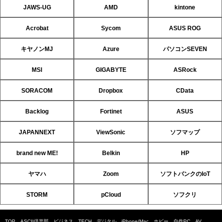
JAWS-UG
AMD
kintone
Acrobat
Sycom
ASUS ROG
キヤノンMJ
Azure
パソコンSEVEN
MSI
GIGABYTE
ASRock
SORACOM
Dropbox
CData
Backlog
Fortinet
ASUS
JAPANNEXT
ViewSonic
ソフマップ
brand new ME!
Belkin
HP
ヤマハ
Zoom
ソフトバンクのIoT
STORM
pCloud
ソフクリ
TOP
ASCII倶楽部
ビジネス
TECH
デジタル
iPhone/Mac
ホビー
自作PC
AV