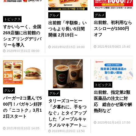
グルメ
グルメ
トピックス
出前館、初利用なら
出前館「半額祭」い
すかいらーく、全国
スシローが1500円
つもより長い5日間
269店舗に出前館の
オフ
開催 2月19日～
シェアリングデリバ
リーを導入
2021年03月08日 15:40
2021年02月15日 16:00
2020年07月31日 08:00
トピックス
グルメ
出前館、指定第2類
グルメ
バーガー2コ選んで5
医薬品の注文に対
タリーズコーヒー
00円！バガキン好評
応 総合かぜ薬や解
「夕暮れに、手をつ
の「ニコトク」3月1
熱剤など
なぐ」とタイアップ
2日スタート
した「メープルキャ
2023年02月14日 17:50
ラメルマキアート」
2021年03月10日 14:05
期間限定発売
2023年01月20日 13:50