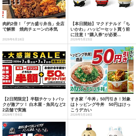
肉約2倍！「デカ盛り弁当」全店
【本日開始】マクドナルド「ち
で解禁 焼肉チェーンの本気
いかわ」ハッピーセット買う前
に注意！“購入券”が必要...
2026年6月18日
2026年5月15日
【2日間限定】半額チケットバッ
すき家「牛丼」50円引き！対象
クが激アツ！ 白木屋・魚民など2
はトッピング牛丼 50円はけっ
2店舗で実施
こうデカい
2026年7月6日
2026年5月19日