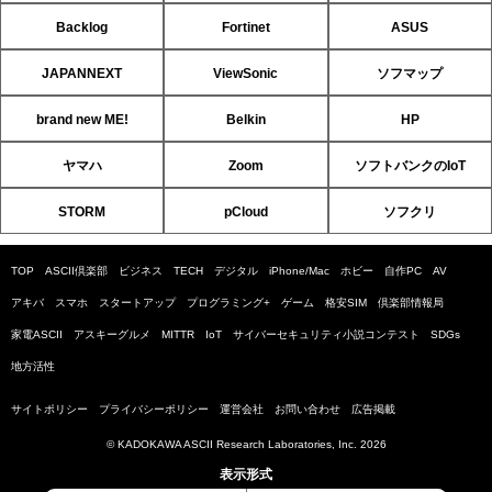
Backlog
Fortinet
ASUS
JAPANNEXT
ViewSonic
ソフマップ
brand new ME!
Belkin
HP
ヤマハ
Zoom
ソフトバンクのIoT
STORM
pCloud
ソフクリ
TOP
ASCII倶楽部
ビジネス
TECH
デジタル
iPhone/Mac
ホビー
自作PC
AV
アキバ
スマホ
スタートアップ
プログラミング+
ゲーム
格安SIM
倶楽部情報局
家電ASCII
アスキーグルメ
MITTR
IoT
サイバーセキュリティ小説コンテスト
SDGs
地方活性
サイトポリシー
プライバシーポリシー
運営会社
お問い合わせ
広告掲載
© KADOKAWA ASCII Research Laboratories, Inc. 2026
表示形式