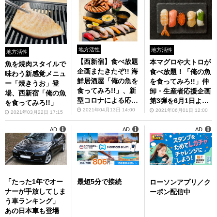
地方活性
地方活性
地方活性
【西新宿】食べ放題
本マグロや大トロが
魚を焼肉スタイルで
企画またきたぞ!! 海
食べ放題！「俺の魚
味わう新感覚メニュ
鮮居酒屋「俺の魚を
を食ってみろ!!」仲
ー「焼きうお」登
食ってみろ!!」、新
卸・生産者応援企画
場、西新宿「俺の魚
型コロナによる応援
第3弾を6月1日より
を食ってみろ!!」
企画スタート
予約受付開始
2021年04月13日 14:00
2021年06月01日 12:00
2021年03月22日 17:15
AD
AD
AD
「たった1年でオー
最短5分で接続
ローソンアプリ／ク
ナーが手放してしま
ーポン配信中
う車ランキング」
あの日本車も登場