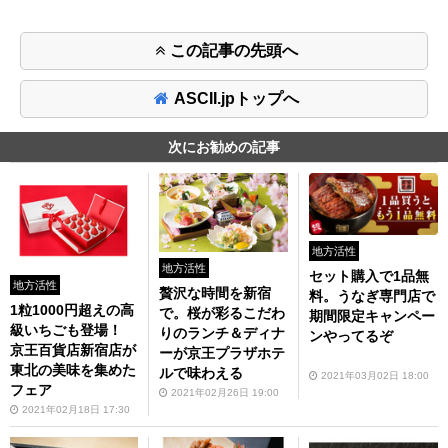
この記事の先頭へ
ASCII.jpトップへ
次にお勧めの記事
地方活性
地方活性
セット購入で1品無
地方活性
贅沢な時間を新宿
料。うなぎ専門店で
1粒1000円超えの高
で。桜が彩るこだわ
期間限定キャンペー
級いちごも登場！
りのランチ＆ディナ
ンやってるぞ
京王百貨店新宿店が
ーが京王プラザホテ
東北の美味を集めた
ルで味わえる
2021年03月02日 18:00
フェア
2021年02月26日 19:00
2021年02月18日 17:30