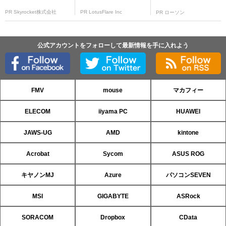
PR Skyrocket株式会社
PR LotusFlare Inc
PR ローソン
公式アカウントをフォローして最新情報を手に入れよう
FMV
mouse
マカフィー
ELECOM
iiyama PC
HUAWEI
JAWS-UG
AMD
kintone
Acrobat
Sycom
ASUS ROG
キヤノンMJ
Azure
パソコンSEVEN
MSI
GIGABYTE
ASRock
SORACOM
Dropbox
CData