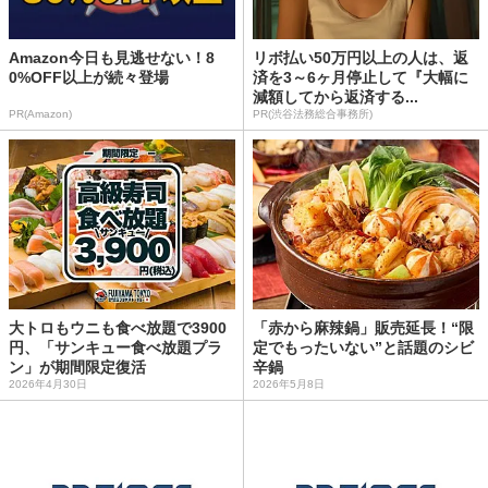
Amazon今日も見逃せない！8
リボ払い50万円以上の人は、返
0%OFF以上が続々登場
済を3～6ヶ月停止して『大幅に
減額してから返済する...
PR(Amazon)
PR(渋谷法務総合事務所)
大トロもウニも食べ放題で3900
「赤から麻辣鍋」販売延長！“限
円、「サンキュー食べ放題プラ
定でもったいない”と話題のシビ
ン」が期間限定復活
辛鍋
2026年4月30日
2026年5月8日