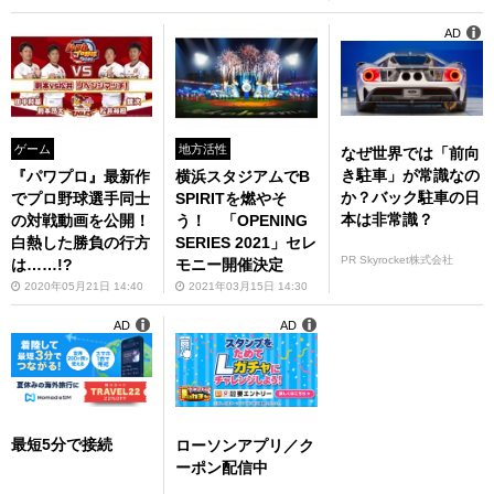
AD
ゲーム
地方活性
なぜ世界では「前向
き駐車」が常識なの
『パワプロ』最新作
横浜スタジアムでB
か？バック駐車の日
でプロ野球選手同士
SPIRITを燃やそ
本は非常識？
の対戦動画を公開！
う！ 「OPENING
白熱した勝負の行方
SERIES 2021」セレ
PR Skyrocket株式会社
は……!?
モニー開催決定
2020年05月21日 14:40
2021年03月15日 14:30
AD
AD
最短5分で接続
ローソンアプリ／ク
ーポン配信中