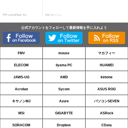
PR LotusFlare Inc
PR ローソン
公式アカウントをフォローして最新情報を手に入れよう
FMV
mouse
マカフィー
ELECOM
iiyama PC
HUAWEI
JAWS-UG
AMD
kintone
Acrobat
Sycom
ASUS ROG
キヤノンMJ
Azure
パソコンSEVEN
MSI
GIGABYTE
ASRock
SORACOM
Dropbox
CData