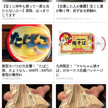
【宝くじ何年も買って一度も当
【当選した人が暴露】宝くじ運
たらない人へ】原因、はっきり
が動く時、必ずある前触れ
してます
PR(合同会社デジタルファーム )
PR(合同会社デジタルファーム )
新型タバコが大反響！「たばこ
九州限定！「マルちゃん焼そ
税、さようなら」600円→83円の
ば」がホークス応援パッケージ
新型が爆売れ
に
PR(株式会社HAL)
2026年7月21日