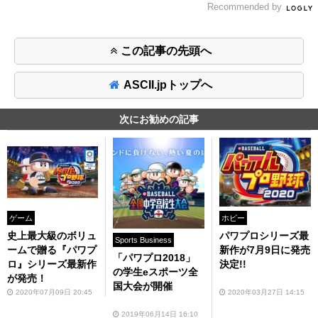
Recommended by
この記事の先頭へ
ASCII.jpトップへ
次にお勧めの記事
ゲーム
ホビー
史上最大級のボリュ
パワプロシリーズ最
Sports Business
ームで贈る『パワプ
新作が7月9日に発売
「パワプロ2018」
ロ』シリーズ最新作
決定!!
の学生eスポーツ全
が発売！
国大会が開催
2020年07月09日 20:45
2020年03月27日 14:15
2019年06月14日 16:10