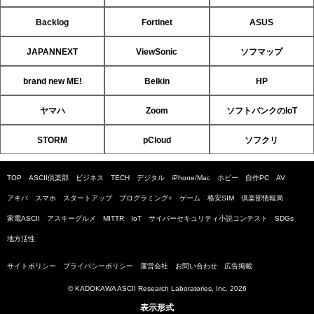
Backlog
Fortinet
ASUS
JAPANNEXT
ViewSonic
ソフマップ
brand new ME!
Belkin
HP
ヤマハ
Zoom
ソフトバンクのIoT
STORM
pCloud
ソフクリ
TOP
ASCII倶楽部
ビジネス
TECH
デジタル
iPhone/Mac
ホビー
自作PC
AV
アキバ
スマホ
スタートアップ
プログラミング+
ゲーム
格安SIM
倶楽部情報局
家電ASCII
アスキーグルメ
MITTR
IoT
サイバーセキュリティ小説コンテスト
SDGs
地方活性
サイトポリシー
プライバシーポリシー
運営会社
お問い合わせ
広告掲載
© KADOKAWA ASCII Research Laboratories, Inc. 2026
表示形式