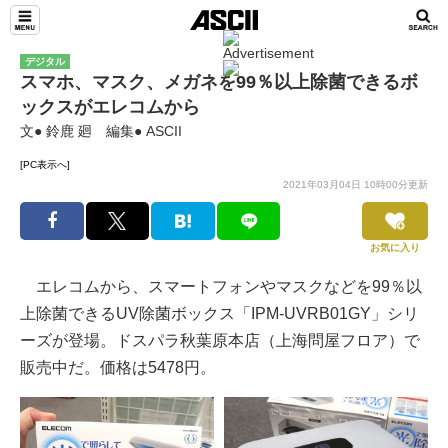
デジタル
スマホ、マスク、メガネを99％以上除菌できるボ
ックスがエレコムから
文● 鈴鹿 廻 編集● ASCII
[PC表示へ]
2021年03月04日 10時00分更新
お気に入り
エレコムから、スマートフォンやマスクなどを99％以
上除菌できるUV除菌ボックス「IPM-UVRB01GY」シリ
ーズが登場。ドスパラ秋葉原本店（上海問屋フロア）で
販売中だ。価格は5478円。