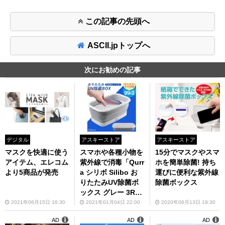
この記事の先頭へ
ASCII.jpトップへ
次にお勧めの記事
デジタル
アスキーストア
アスキーストア
マスクを快適に使う
スマホや各種小物を
15分でマスクやスマ
アイテム、エレコム
紫外線で消毒「Qurr
ホを簡単除菌! 持ち
より5商品が発売
a シリボ Silibo お
運びに便利な紫外線
りたたみUV除菌ボ
除菌ボックス
ックス グレー 3R-S
LB01GY」が3990
2021年06月15日 16:30
2021年01月04日 22:00
2020年06月13日 19:30
円
AD
AD
AD