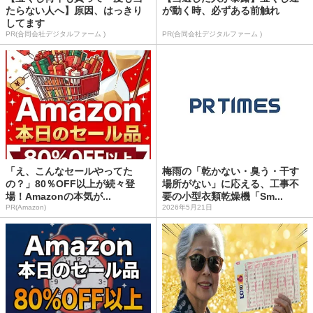
たらない人へ】原因、はっきり
が動く時、必ずある前触れ
してます
PR(合同会社デジタルファーム )
PR(合同会社デジタルファーム )
「え、こんなセールやってた
梅雨の「乾かない・臭う・干す
の？」80％OFF以上が続々登
場所がない」に応える、工事不
場！Amazonの本気が...
要の小型衣類乾燥機「Sm...
PR(Amazon)
2026年5月21日