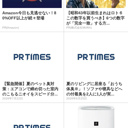
Amazon今日も見逃せない！8
【昭和43年以前生まれはロト６
0%OFF以上が続々登場
この数字を買うべき】6つの数字
が「完全一致」する方...
PR(Amazon)
PR(株式会社MURA)
【緊急開催】夏のペット臭対
夏のリビングに居座る「おうち
策：エアコンで締め切った室内
体臭※」！ソファや寝具などへ
のこもるニオイをスピード分...
の付着臭を2人に1人が実...
2026年7月22日
2026年6月25日