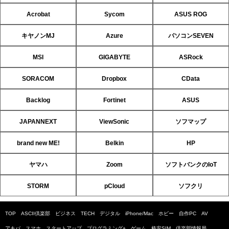
Acrobat
Sycom
ASUS ROG
キヤノンMJ
Azure
パソコンSEVEN
MSI
GIGABYTE
ASRock
SORACOM
Dropbox
CData
Backlog
Fortinet
ASUS
JAPANNEXT
ViewSonic
ソフマップ
brand new ME!
Belkin
HP
ヤマハ
Zoom
ソフトバンクのIoT
STORM
pCloud
ソフクリ
TOP
ASCII倶楽部
ビジネス
TECH
デジタル
iPhone/Mac
ホビー
自作PC
AV
アキバ
スマホ
スタートアップ
プログラミング+
ゲーム
格安SIM
倶楽部情報局