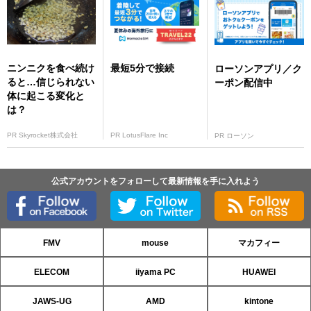
ニンニクを食べ続け
最短5分で接続
ローソンアプリ／ク
ると…信じられない
ーポン配信中
体に起こる変化と
は？
PR Skyrocket株式会社
PR LotusFlare Inc
PR ローソン
公式アカウントをフォローして最新情報を手に入れよう
FMV
mouse
マカフィー
ELECOM
iiyama PC
HUAWEI
JAWS-UG
AMD
kintone