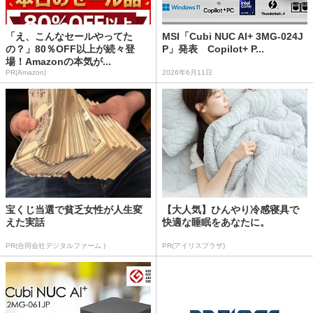
「え、こんなセールやってた
MSI「Cubi NUC AI+ 3MG-024J
の？」80％OFF以上が続々登
P」発表 Copilot+ P...
場！Amazonの本気が...
PR(Amazon)
2026年6月11日
宝くじ当選で貧乏女性が人生変
【大人気】ひんやり冷感寝具で
えた実話
快適な睡眠をあなたに。
PR(合同会社デジタルファーム )
PR(アイリスプラザ)