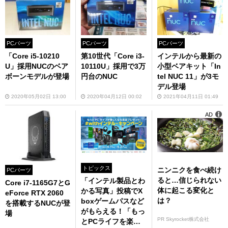
PCパーツ
PCパーツ
PCパーツ
「Core i5-10210
第10世代「Core i3-
インテルから最新の
U」採用NUCのベア
10110U」採用で3万
小型ベアキット「In
ボーンモデルが登場
円台のNUC
tel NUC 11」が3モ
デル登場
2020年05月02日 13:00
2020年04月12日 00:02
2021年04月11日 01:49
AD
トピックス
ニンニクを食べ続け
PCパーツ
ると…信じられない
「インテル製品とわ
Core i7-1165G7とG
体に起こる変化と
かる写真」投稿でX
eForce RTX 2060
は？
boxゲームパスなど
を搭載するNUCが登
がもらえる！「もっ
場
PR Skyrocket株式会社
とPCライフを楽し