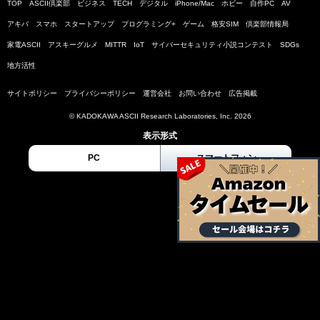
TOP
ASCII倶楽部
ビジネス
TECH
デジタル
iPhone/Mac
ホビー
自作PC
AV
アキバ
スマホ
スタートアップ
プログラミング+
ゲーム
格安SIM
倶楽部情報局
家電ASCII
アスキーグルメ
MITTR
IoT
サイバーセキュリティ小説コンテスト
SDGs
地方活性
サイトポリシー
プライバシーポリシー
運営会社
お問い合わせ
広告掲載
© KADOKAWA ASCII Research Laboratories, Inc. 2026
表示形式
PC
スマートフォン