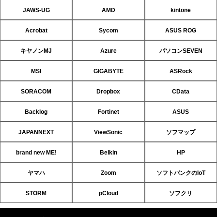
JAWS-UG
AMD
kintone
Acrobat
Sycom
ASUS ROG
キヤノンMJ
Azure
パソコンSEVEN
MSI
GIGABYTE
ASRock
SORACOM
Dropbox
CData
Backlog
Fortinet
ASUS
JAPANNEXT
ViewSonic
ソフマップ
brand new ME!
Belkin
HP
ヤマハ
Zoom
ソフトバンクのIoT
STORM
pCloud
ソフクリ