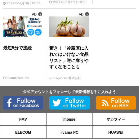
もう！ # with イン
2021年06月17日 10:30
2021年04月18日 00:03
テル・キャンペー
ン」開催
AD
AD
最短5分で接続
驚き！「冷蔵庫に入
れてはいけない食品
リスト」逆に腐りや
すくなることも
PR LotusFlare Inc
PR Skyrocket株式会社
公式アカウントをフォローして最新情報を手に入れよう
FMV
mouse
マカフィー
ELECOM
iiyama PC
HUAWEI