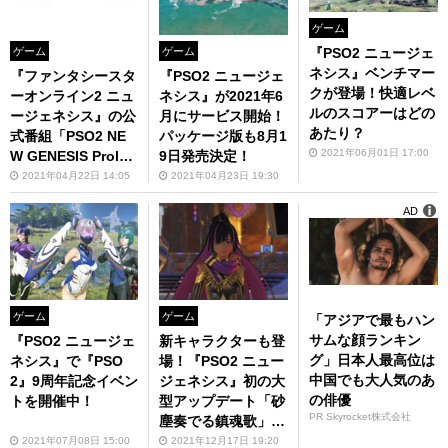
ゲーム
『PSO2 ニュージェ
ゲーム
ゲーム
ネシス』ベンチマー
『ファンタシースタ
『PSO2 ニュージェ
クが登場！快適レベ
ーオンライン2 ニュ
ネシス』が2021年6
ルのスコアーはどの
ージェネシス』の公
月にサービス開始！
あたり？
式番組「PSO2 NE
パッケージ版も8月1
2021年06月01日 17:00
W GENESIS Prolog
9日発売決定！
ue 3」が本日21時
2021年04月22日 14:05
2021年04月23日 19:30
より配信！
AD
ゲーム
ゲーム
「アジアで最もハン
サムな顔ランキン
『PSO2 ニュージェ
新キャラクターも登
グ」日本人最高位は
ネシス』で『PSO
場！『PSO2 ニュー
中国でも大人気のあ
2』9周年記念イベン
ジェネシス』初の大
の俳優
トを開催中！
型アップデート「砂
PR Skyrocket株式会社
塵奏でる鎮魂歌」を
配信
2021年07月08日 15:00
2021年12月17日 19:20