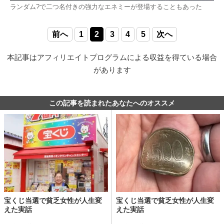
ランダム?で二つ名付きの強力なエネミーが登場することもあった
前へ
1
2
3
4
5
次へ
本記事はアフィリエイトプログラムによる収益を得ている場合
があります
この記事を読まれたあなたへのオススメ
宝くじ当選で貧乏女性が人生変
宝くじ当選で貧乏女性が人生変
えた実話
えた実話