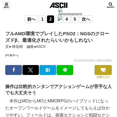
前へ
1
2
3
4
5
次へ
フルAMD環境でプレイしたPSO2：NGSのクロー
ズドβ、最適化されたらいいかもしれない
文● 林佑樹 編集●ASCII
[PC表示へ]
2021年02月05日 11時16分更新
お気に入り
操作は比較的カンタンでアクションゲームが苦手な人
でも大丈夫そう
本作はMOからMOとMMORPGのハイブリッドになっ
たオープンワールドゲームをイメージしてもらえば分か
りやすい。フィールドは、探索セクションと戦闘セクシ