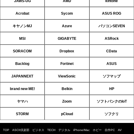
JAWS-UG
AMD
kintone
Acrobat
Sycom
ASUS ROG
キヤノンMJ
Azure
パソコンSEVEN
MSI
GIGABYTE
ASRock
SORACOM
Dropbox
CData
Backlog
Fortinet
ASUS
JAPANNEXT
ViewSonic
ソフマップ
brand new ME!
Belkin
HP
ヤマハ
Zoom
ソフトバンクのIoT
STORM
pCloud
ソフクリ
TOP
ASCII倶楽部
ビジネス
TECH
デジタル
iPhone/Mac
ホビー
自作PC
AV