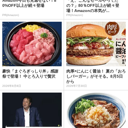
Amazon今日も見逃せない！8
「え、こんなセールやってた
0%OFF以上が続々登場
の？」80％OFF以上が続々登
場！Amazonの本気が...
PR(Amazon)
PR(Amazon)
豪快「まぐろぎっしり丼」感謝
肉厚×にんにく醤油！ 夏の「おろ
祭で登場！ 中とろ入りで贅沢
しバーガー」がそそる。8月5日
から
2026年8月8日
2026年7月30日