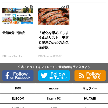
AD
AD
最短5分で接続
「老化を早めてしま
う食品リスト」美容
＆健康のための永久
保存版
PR LotusFlare Inc
PR Skyrocket株式会社
公式アカウントをフォローして最新情報を手に入れよう
FMV
mouse
マカフィー
ELECOM
iiyama PC
HUAWEI