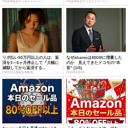
PR(合同会社デジタルファーム )
PR(合同会社デジタルファーム )
リボ払い50万円以上の人は、返
なぜahamoは40GBに増量した
済を3～6ヶ月停止して『大幅に
のか 見えてきたドコモの“本
減額してから返済する...
音” (1/5)
PR(渋谷法務総合事務所)
2026年8月6日