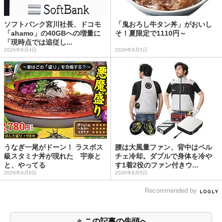
ソフトバンク宮川社長、ドコモ
「鬼おろし牛タン丼」がおいし
「ahamo」の40GBへの増量に
そ！夏限定で1110円～
「現時点では追従し...
2026年8月4日
2026年8月5日
うなぎ一尾がドーン！ ラスボス
腰は大風量ファン、背中はペル
級スタミナ丼が現れた 宇奈と
チェ冷却。ダブルで身体を冷や
と、やってる
す1着2役のファン付きウ...
2026年8月6日
2026年8月5日
Recommended by
この記事の先頭へ