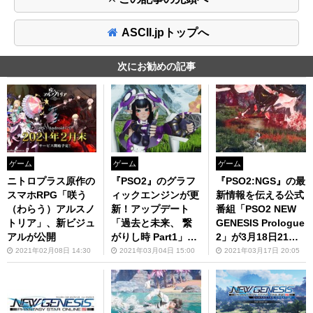
ASCII.jpトップへ
次にお勧めの記事
ゲーム
ゲーム
ゲーム
ニトロプラス原作の
『PSO2』のグラフ
『PSO2:NGS』の最
スマホRPG「咲う
ィックエンジンが更
新情報を伝える公式
（わらう）アルスノ
新！アップデート
番組「PSO2 NEW
トリア」、新ビジュ
「過去と未来、 繋
GENESIS Prologue
アルが公開
がりし時 Part1」実
2」が3月18日21時
施
より放送決定！
2021年02月08日 14:30
2021年03月04日 15:00
2021年03月17日 20:05