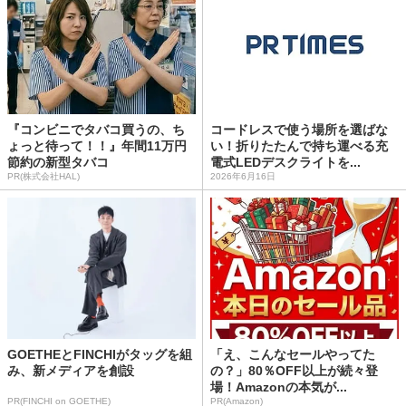
『コンビニでタバコ買うの、ち
コードレスで使う場所を選ばな
ょっと待って！！』年間11万円
い！折りたたんで持ち運べる充
節約の新型タバコ
電式LEDデスクライトを...
PR(株式会社HAL)
2026年6月16日
GOETHEとFINCHIがタッグを組
「え、こんなセールやってた
み、新メディアを創設
の？」80％OFF以上が続々登
場！Amazonの本気が...
PR(FINCHI on GOETHE)
PR(Amazon)