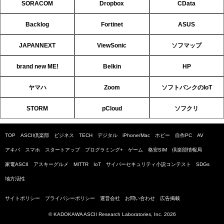
SORACOM
Dropbox
CData
Backlog
Fortinet
ASUS
JAPANNEXT
ViewSonic
ソフマップ
brand new ME!
Belkin
HP
ヤマハ
Zoom
ソフトバンクのIoT
STORM
pCloud
ソフクリ
TOP
ASCII倶楽部
ビジネス
TECH
デジタル
iPhone/Mac
ホビー
自作PC
AV
アキバ
スマホ
スタートアップ
プログラミング+
ゲーム
格安SIM
倶楽部情報局
家電ASCII
アスキーグルメ
MITTR
IoT
サイバーセキュリティ小説コンテスト
SDGs
地方活性
サイトポリシー
プライバシーポリシー
運営会社
お問い合わせ
広告掲載
© KADOKAWA ASCII Research Laboratories, Inc. 2026