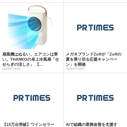
扇風機はぬるい、エアコンは寒
メガネブランドZoffが「Zoffの
い。THANKOの卓上冷風扇「せ
夏を乗り切る応援キャンペー
せらぎの涼しさ」 【...
ン」を開催
2026年7月9日
2026年7月8日
【15万台突破】ワインセラー
AIで組織の業務改善を支援す