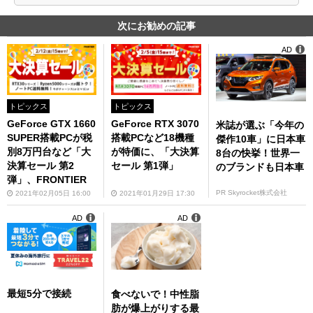
次にお勧めの記事
AD
トピックス
トピックス
GeForce GTX 1660
GeForce RTX 3070
米誌が選ぶ「今年の
SUPER搭載PCが税
搭載PCなど18機種
傑作10車」に日本車
別8万円台など「大
が特価に、「大決算
8台の快挙！世界一
決算セール 第2
セール 第1弾」
のブランドも日本車
弾」、FRONTIER
PR Skyrocket株式会社
2021年02月05日 16:00
2021年01月29日 17:30
AD
AD
最短5分で接続
食べないで！中性脂
肪が爆上がりする最