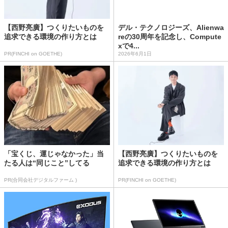
【西野亮廣】つくりたいものを
デル・テクノロジーズ、Alienwa
追求できる環境の作り方とは
reの30周年を記念し、Compute
xで4...
PR(FINCHI on GOETHE)
2026年6月1日
「宝くじ、運じゃなかった」当
【西野亮廣】つくりたいものを
たる人は“同じこと”してる
追求できる環境の作り方とは
PR(合同会社デジタルファーム )
PR(FINCHI on GOETHE)