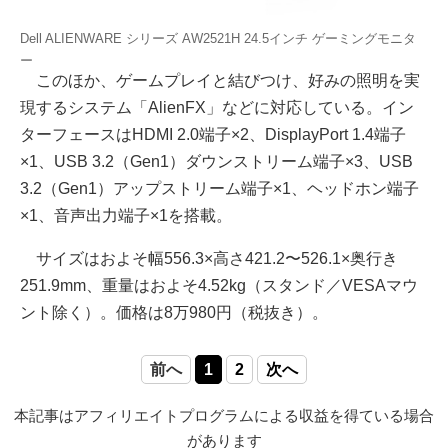
Dell ALIENWARE シリーズ AW2521H 24.5インチ ゲーミングモニタ
ー
このほか、ゲームプレイと結びつけ、好みの照明を実
現するシステム「AlienFX」などに対応している。イン
ターフェースはHDMI 2.0端子×2、DisplayPort 1.4端子
×1、USB 3.2（Gen1）ダウンストリーム端子×3、USB
3.2（Gen1）アップストリーム端子×1、ヘッドホン端子
×1、音声出力端子×1を搭載。
サイズはおよそ幅556.3×高さ421.2〜526.1×奥行き
251.9mm、重量はおよそ4.52kg（スタンド／VESAマウ
ント除く）。価格は8万980円（税抜き）。
前へ
1
2
次へ
本記事はアフィリエイトプログラムによる収益を得ている場合
があります