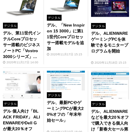
デジタル
デル、「New Inspir
デジタル
デジタル
on 15 3000」に第1
デル、第11世代イン
デル、ALIENWARE
1世代Coreプロセッ
テルCoreプロセッ
ゲーミングPCを体
サー搭載モデルを追
サー搭載のビジネス
験できるモニタープ
加
ノートPC「Vostro
ログラムを開始
2020年11月17日 15:15
3000シリーズ」発
売
2020年11月17日 14:00
2020年11月18日 15:15
デジタル
デル、最新PCやゲ
デジタル
デジタル
ーミングPCが最大2
デル 個人向け「BL
デル、ALIENWARE
0%オフの「年末年
ACK FRIDAY」 ALI
などを最大20％オフ
始セール」
ENWAREやDell G
で購入できる個人向
が最大20％オフ
け「新春大セール第
2020年12月22日 15:00