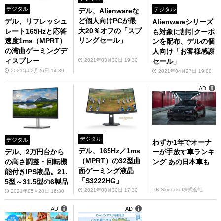
デジタル
デジタル
デル、Alienwareな
ど個人向けPCが最
デル、リフレッシュ
Alienwareシリーズ
大20％オフの「スプ
レート165Hzと応答
も対象に割引クーポ
リングセール」
速度1ms（MPRT）
ンを配布、デルの個
の湾曲ゲーミングデ
人向け「お客様感謝
ィスプレー
2021年03月30日 19:30
セール」
2021年02月26日 14:30
2021年04月27日 19:00
AD
デジタル
デジタル
わずか1年でオーナ
デル、165Hz／1ms
ーが手放す車ランキ
デル、2万円台から
（MPRT）の32型曲
ング あの日本車も
の高さ調整・回転機
面ゲーミング液晶
能付きIPS液晶。21.
「S3222HG」
5型～31.5型の6製品
PR Skyrocket株式会社
2021年08月30日 17:30
2021年05月28日 16:30
AD
AD