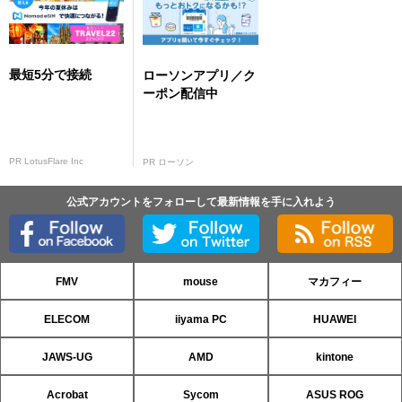
最短5分で接続
ローソンアプリ／ク
ーポン配信中
PR LotusFlare Inc
PR ローソン
公式アカウントをフォローして最新情報を手に入れよう
FMV
mouse
マカフィー
ELECOM
iiyama PC
HUAWEI
JAWS-UG
AMD
kintone
Acrobat
Sycom
ASUS ROG