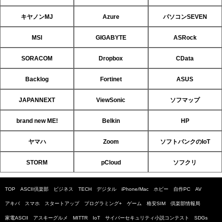
キヤノンMJ
Azure
パソコンSEVEN
MSI
GIGABYTE
ASRock
SORACOM
Dropbox
CData
Backlog
Fortinet
ASUS
JAPANNEXT
ViewSonic
ソフマップ
brand new ME!
Belkin
HP
ヤマハ
Zoom
ソフトバンクのIoT
STORM
pCloud
ソフクリ
TOP
ASCII倶楽部
ビジネス
TECH
デジタル
iPhone/Mac
ホビー
自作PC
AV
アキバ
スマホ
スタートアップ
プログラミング+
ゲーム
格安SIM
倶楽部情報局
家電ASCII
アスキーグルメ
MITTR
IoT
サイバーセキュリティ小説コンテスト
SDGs