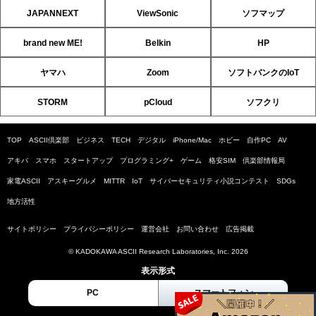
JAPANNEXT
ViewSonic
ソフマップ
brand new ME!
Belkin
HP
ヤマハ
Zoom
ソフトバンクのIoT
STORM
pCloud
ソフクリ
TOP
ASCII倶楽部
ビジネス
TECH
デジタル
iPhone/Mac
ホビー
自作PC
AV
アキバ
スマホ
スタートアップ
プログラミング+
ゲーム
格安SIM
倶楽部情報局
家電ASCII
アスキーグルメ
MITTR
IoT
サイバーセキュリティ小説コンテスト
SDGs
地方活性
サイトポリシー
プライバシーポリシー
運営会社
お問い合わせ
広告掲載
© KADOKAWA ASCII Research Laboratories, Inc. 2026
表示形式
PC
スマートフォン