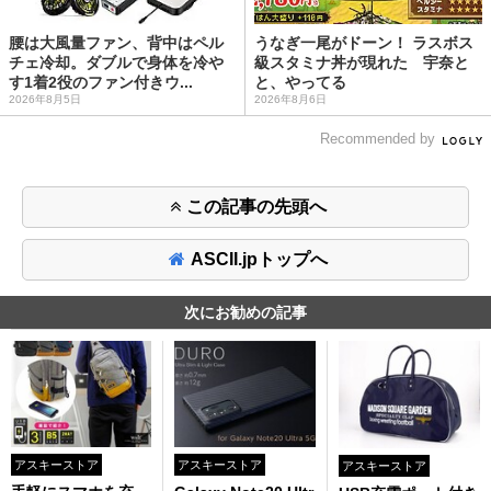
腰は大風量ファン、背中はペル
うなぎ一尾がドーン！ ラスボス
チェ冷却。ダブルで身体を冷や
級スタミナ丼が現れた 宇奈と
す1着2役のファン付きウ...
と、やってる
2026年8月5日
2026年8月6日
Recommended by
この記事の先頭へ
ASCII.jpトップへ
次にお勧めの記事
アスキーストア
アスキーストア
アスキーストア