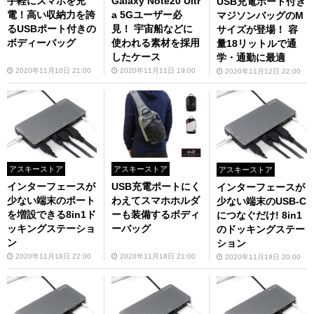
手軽にスマホを充
Galaxy Note20 Ultr
USB充電ポート付き
電！高い収納力を誇
a 5Gユーザー必
マジソンバッグのM
るUSBポート付きの
見！ 宇宙船などに
サイズが登場！ 容
ボディーバッグ
使われる素材を採用
量18リットルで通
したケース
学・通勤に最適
2020年11月10日 21:00
2020年11月11日 19:00
2020年11月12日 22:00
アスキーストア
アスキーストア
アスキーストア
インターフェースが
USB充電ポートにく
インターフェースが
少ない端末のポート
わえてスマホホルダ
少ない端末のUSB-C
を増設できる8in1ド
ーも装備するボディ
につなぐだけ! 8in1
ッキングステーショ
ーバッグ
のドッキングステー
ン
ション
2020年11月18日 22:00
2020年11月18日 21:00
2020年11月19日 20:00