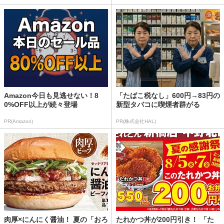
Amazon今日も見逃せない！8
「たばこ税なし」600円→83円の
0%OFF以上が続々登場
新型タバコに喫煙者群がる
PR(Amazon)
PR(株式会社HAL)
肉厚×にんにく醤油！ 夏の「おろ
たれかつ丼が200円引き！ 「た