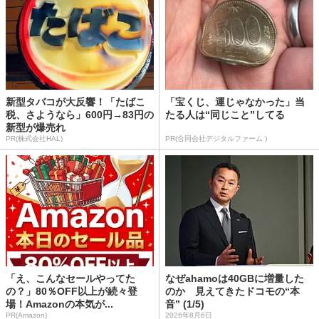
新型タバコが大反響！「たばこ
「宝くじ、運じゃなかった」当
税、さようなら」600円→83円の
たる人は“同じこと”してる
新型が爆売れ
PR(株式会社HAL)
PR(合同会社デジタルファーム )
「え、こんなセールやってた
なぜahamoは40GBに増量した
の？」80％OFF以上が続々登
のか 見えてきたドコモの“本
場！Amazonの本気が...
音” (1/5)
PR(Amazon)
2026年8月6日