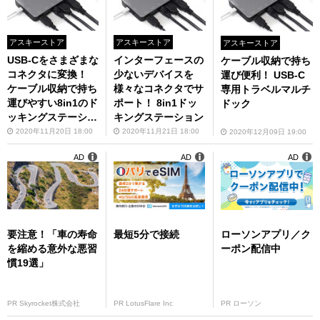
アスキーストア
アスキーストア
アスキーストア
USB-Cをさまざまな
インターフェースの
ケーブル収納で持ち
コネクタに変換！
少ないデバイスを
運び便利！ USB-C
ケーブル収納で持ち
様々なコネクタでサ
専用トラベルマルチ
運びやすい8in1のド
ポート！ 8in1ドッ
ドック
ッキングステーショ
キングステーション
ン
2020年11月20日 18:00
2020年11月21日 18:00
2020年12月09日 19:00
AD
AD
AD
要注意！「車の寿命
最短5分で接続
ローソンアプリ／ク
を縮める意外な悪習
ーポン配信中
慣19選」
PR Skyrocket株式会社
PR LotusFlare Inc
PR ローソン