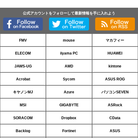
公式アカウントをフォローして最新情報を手に入れよう
FMV
mouse
マカフィー
ELECOM
iiyama PC
HUAWEI
JAWS-UG
AMD
kintone
Acrobat
Sycom
ASUS ROG
キヤノンMJ
Azure
パソコンSEVEN
MSI
GIGABYTE
ASRock
SORACOM
Dropbox
CData
Backlog
Fortinet
ASUS